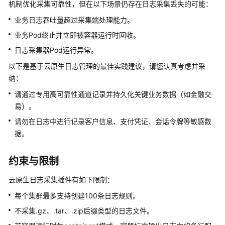
机制优化采集可靠性，但在以下场景仍存在日志采集丢失的可能：
集
群
业务日志吞吐量超过采集端处理能力。
业务Pod终止并立即被容器运行时回收。
工
日志采集器Pod运行异常。
作
负
以下是基于云原生日志管理的最佳实践建议，请您认真考虑并采
载
纳：
请通过专用高可靠性通道记录并持久化关键业务数据（如金融交
镜
易）。
像
缓
请勿在日志中进行记录客户信息、支付凭证、会话令牌等敏感数
存
据。
网
约束与限制
络
云原生日志采集插件有如下限制：
存
每个集群最多支持创建100条日志规则。
储
不采集.gz、.tar、.zip后缀类型的日志文件。
云