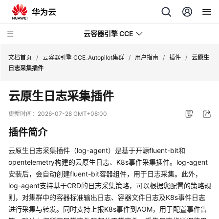
云容器引擎 CCE
文档首页
/
云容器引擎 CCE_Autopilot集群
/
用户指南
/
插件
/
云原生
日志采集插件
云原生日志采集插件
最
更新时间：
2026-07-28 GMT+08:00
新
插件简介
动
态
云原生日志采集插件（log-agent）是基于开源fluent-bit和
opentelemetry构建的云原生日志、K8s事件采集插件。log-agent
服
安装后，会自动创建fluent-bit容器组件，用于日志采集。此外，
务
log-agent支持基于CRD的日志采集策略，可以根据您配置的策略规
公
则，对集群中的容器标准输出日志、容器文件日志及K8s事件日志
告
进行采集与转发。同时支持上报K8s事件到AOM，用于配置事件告