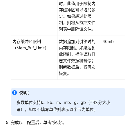
（Everest）
时，此值用于限制内
存缓冲区可以增加多
Kubernetes
少。如果超过此限
Metrics
制，则将从监控文件
Server
列表中删除该文件。
内存缓冲区限制
数据追加到引擎时的
40mb
云
（Mem_Buf_Limit）
内存限制。如果达到
原
此限制，插件读取日
生
志文件数据将暂停；
监
刷新数据后，将再次
控
恢复。
插
件
说明：
云
原
参数单位支持k、kb、m、mb、g、gb（不区分大小
生
写），如果不填写单位则表示以字节为单位。
日
志
完成以上配置后，单击
“安装”
。
采