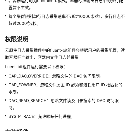
若容器运行时为containerd模式，容器标准输出日志中的多行配
原
置暂不生效。
生
每个集群限制单行日志采集速率不超过10000条/秒，多行日志不
观
测
超过2000条/秒。
命
权限说明
名
空
云原生日志采集插件中的fluent-bit组件会根据用户的采集配置，读
间
取容器标准输出、容器内文件日志并采集。
fluent-bit组件运行需要以下权限：
配
置
CAP_DAC_OVERRIDE：忽略文件的 DAC 访问限制。
项
CAP_FOWNER：忽略文件属主 ID 必须和进程用户 ID 相匹配的
与
限制。
密
DAC_READ_SEARCH：忽略文件读及目录搜索的 DAC 访问限
钥
制。
弹
SYS_PTRACE：允许跟踪任何进程。
性
伸