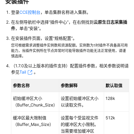
安装插件
缩
登录
CCE控制台
，单击集群名称进入集群。
插
在左侧导航栏中选择“
插件中心
”，在右侧找到
云原生日志采集插
件
件
，单击
“安装”
。
CoreDNS
在安装插件页面，设置
“规格配置”
。
域
您可根据需求调整插件实例数和资源配额。实例数为1时插件不具备高可用
名
能力，当插件实例所在节点异常时可能导致插件功能无法正常使用，请谨
慎选择。
解
析
（1.7.0及以上版本的插件支持）配置插件参数，相关参数说明请
插
参见
Tail
。
件
参数名称
参数解释
默认取值
CCE
容
初始缓冲区大小
设置初始缓冲区大小
128k
器
（Buffer_Chunk_Size）
以读取文件。
存
储
缓冲区最大限制值
设置每个受监视文件
512k
插
（Buffer_Max_Size）
的缓冲区大小限制。
件
当需要增加缓冲区