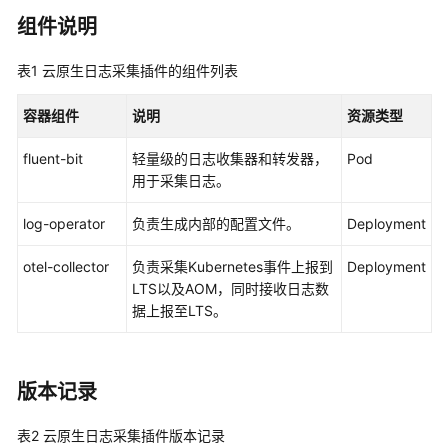
集
组件说明
插
件
表1
云原生日志采集插件的组件列表
NGINX
容器组件
说明
资源类型
Ingress
控
fluent-bit
轻量级的日志收集器和转发器，
Pod
制
用于采集日志。
器
插
log-operator
负责生成内部的配置文件。
Deployment
件
otel-collector
负责采集Kubernetes事件上报到
Deployment
CCE
LTS以及AOM，同时接收日志数
容
据上报至LTS。
器
弹
性
引
版本记录
擎
插
表2
云原生日志采集插件版本记录