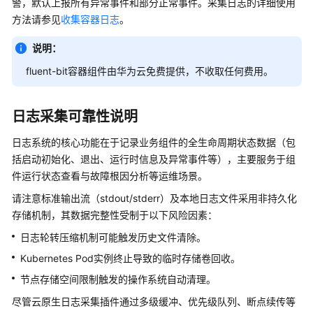
警，默认上报所有异常事件和部分正常事件。采集日志的详细使用
产
方法请参见
收集容器日志
。
品
介
说明：
绍
fluent-bit容器组件由华为云免费提供，不收取任何费用。
计
费
日志采集可靠性说明
说
明
日志系统的核心功能在于记录业务组件的全生命周期状态数据（包
括启动初始化、退出、运行时信息及异常事件等），主要服务于组
快
件运行状态查看与故障根因分析等运维场景。
速
入
请注意标准输出流（stdout/stderr）及本地日志文件采用非持久化
门
存储机制，其数据完整性受制于以下风险因素：
日志轮转压缩机制可能触发历史文件清除。
用
户
Kubernetes Pod实例终止导致的临时存储卷回收。
指
节点存储空间限制触发的操作系统自动清理。
南
尽管云原生日志采集插件通过多级缓冲、优先级队列、断点续传等