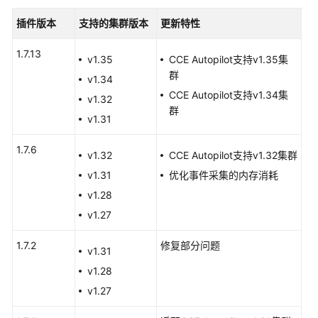
件
插件版本
支持的集群版本
更新特性
CCE
密
1.7.13
v1.35
CCE Autopilot支持v1.35集
钥
群
v1.34
管
CCE Autopilot支持v1.34集
理
v1.32
群
（对
v1.31
接
DEW）
1.7.6
v1.32
CCE Autopilot支持v1.32集群
插
件
v1.31
优化事件采集的内存消耗
v1.28
AgentCube
v1.27
插
件
1.7.2
修复部分问题
v1.31
模
v1.28
板
v1.27
（Helm
Chart）