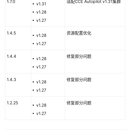
1.7.0
适配CCE Autopilot v1.31集群
v1.31
v1.28
权
限
v1.27
1.4.5
资源配置优化
配
v1.28
置
v1.27
中
心
1.4.4
修复部分问题
v1.28
最
v1.27
佳
实
1.4.3
修复部分问题
v1.28
践
v1.27
API
1.2.25
修复部分问题
v1.28
参
考
v1.27
SDK