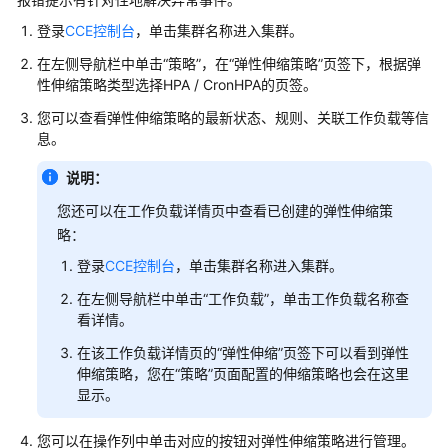
产
品
登录
CCE控制台
，单击集群名称进入集群。
介
在左侧导航栏中单击“
策略
”，在“弹性伸缩策略”页签下，根据弹
绍
性伸缩策略类型选择HPA / CronHPA的页签。
您可以查看弹性伸缩策略的最新状态、规则、关联工作负载等信
计
息。
费
说
说明：
明
您还可以在工作负载详情页中查看已创建的弹性伸缩策
快
略：
速
登录
CCE控制台
，单击集群名称进入集群。
入
门
在左侧导航栏中单击“工作负载”，单击工作负载名称查
看详情。
用
在该工作负载详情页的
“弹性伸缩”
页签下可以看到弹性
户
伸缩策略，您在“
策略
”页面配置的伸缩策略也会在这里
指
显示。
南
您可以在操作列中单击对应的按钮对弹性伸缩策略进行管理。