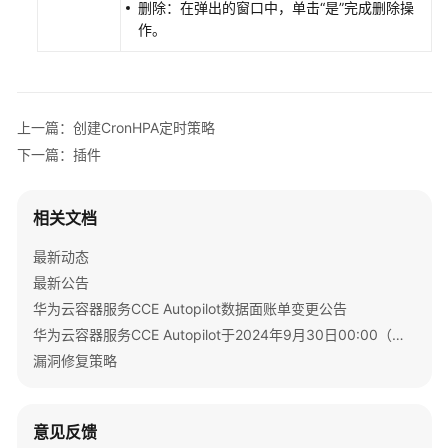
删除：在弹出的窗口中，单击
“是”
完成删除操
原
作。
生
观
测
命
上一篇：创建CronHPA定时策略
名
下一篇：插件
空
间
相关文档
配
最新动态
置
项
最新公告
与
华为云容器服务CCE Autopilot数据面账单变更公告
密
华为云容器服务CCE Autopilot于2024年9月30日00:00（北京时间）转商
钥
漏洞修复策略
弹
性
意见反馈
伸