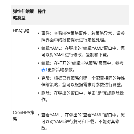
集
群
弹性伸缩策
操作
略类型
工
作
HPA策略
事件：查看HPA策略事件，若策略异常，请参
负
照界面中的报错提示进行定位处理。
载
编辑YAML：在弹出的
“编辑YAML”
窗口中，您
可以对YAML进行修改、复制和下载。
镜
编辑：在打开的
“编辑HPA策略”
页面中，参考
像
表1
更新策略参数。
缓
存
克隆：根据已有策略创建一个配置相同的弹性
伸缩策略，您可以根据需求对参数进行调整。
网
删除：在弹出的窗口中，单击
“是”
完成删除操
络
作。
存
CronHPA策
查看YAML：在弹出的
“查看YAML”
窗口中，您
储
略
可以对YAML进行复制和下载，不能对其修
改。
云