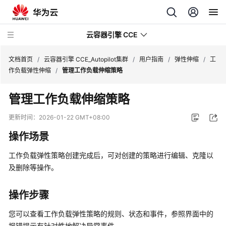
云容器引擎 CCE
文档首页
/
云容器引擎 CCE_Autopilot集群
/
用户指南
/
弹性伸缩
/
工
作负载弹性伸缩
/
管理工作负载伸缩策略
管理工作负载伸缩策略
最
更新时间：
2026-01-22 GMT+08:00
新
操作场景
动
态
工作负载弹性策略创建完成后，可对创建的策略进行编辑、克隆以
及删除等操作。
服
务
操作步骤
公
告
您可以查看工作负载弹性策略的规则、状态和事件，参照界面中的
报错提示有针对性地解决异常事件。