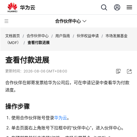
合作伙伴中心
文档首页
/
合作伙伴中心
/
用户指南
/
伙伴权益申请
/
市场发展基金
（MDF）
/
查看付款进展
用
查看付款进展
户
指
更新时间：
2026-08-06 GMT+08:00
南
合作伙伴在邮寄发票给华为公司后，可在申请记录中查看华为付款
进度。
成
为
合
操作步骤
作
伙
使用合作伙伴账号登录
华为云
。
伴
单击页面右上角账号下拉框中的“伙伴中心”，进入伙伴中心。