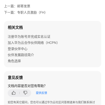
理
上一篇：邮寄发票
下一篇：专职人员激励（FH）
伙
伴
组
相关文档
织
管
注册华为账号并完成实名认证
理
加入华为云合作伙伴网络（HCPN）
登录伙伴中心
伙
伙伴发展路径简介
伴
角色选择
构
建
管
意见反馈
理
文档内容是否对您有帮助？
伙
提供反馈
伴
能
如您有其它疑问，您也可以通过华为云社区问答频道来与我们联系探讨
力