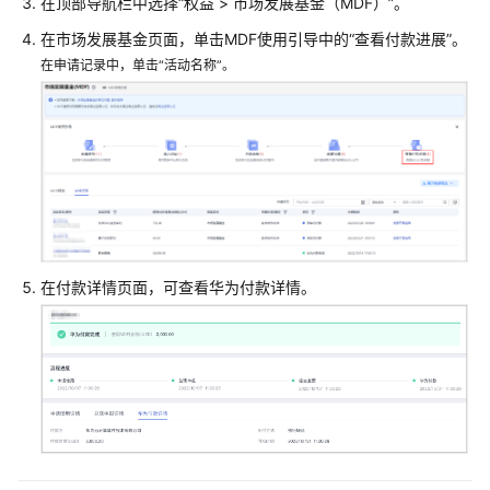
合
在顶部导航栏中选择“权益 > 市场发展基金（MDF）”。
作
在市场发展基金页面，单击MDF使用引导中的“查看付款进展”。
伙
在申请记录中，单击“活动名称”。
伴
发
展
路
径
合
作
伙
在付款详情页面，可查看华为付款详情。
伴
计
划
伙
伴
信
息
管