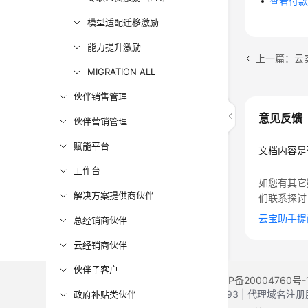
查看付
模型适配迁移激励
能力提升激励
上一篇：云
MIGRATION ALL
伙伴销售管理
意见反馈
伙伴营销管理
赋能平台
文档内容是
工作台
如您有其它
解决方案提供商伙伴
们联系探讨
云宝助手提
总经销商伙伴
云经销商伙伴
伙伴子客户
©2026 Huaweicloud.com 版权所有
黔ICP备20004760号-
增值电信业务经营许可证：B1.B2-20200593 | 代理域名
政府补贴类伙伴