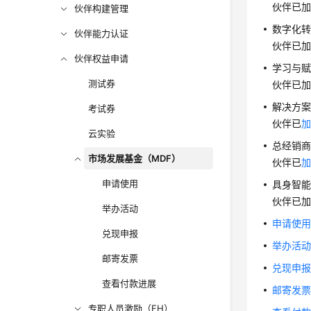
伙伴已
伙伴构建管理
数字化
伙伴能力认证
伙伴已
伙伴权益申请
学习与
测试券
伙伴已
解决方
考试券
伙伴已
云实验
总经销
市场发展基金（MDF）
伙伴已
申请使用
具身智
伙伴已
举办活动
申请使
兑现申报
举办活
邮寄发票
兑现申
查看付款进展
邮寄发
专职人员激励（FH）