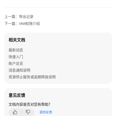
入
门
上一篇：导出记录
用
下一篇：IAM权限介绍
户
指
南
相关文档
总
最新动态
览
快速入门
说
账户总览
明
消息通知说明
资源停止服务或逾期释放说明
订
单
管
意见反馈
理
文档内容是否对您有帮助？
资
提供反馈
源