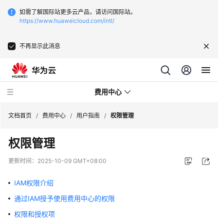
如需了解国际站更多云产品，请访问国际站。
https://www.huaweicloud.com/intl/
不再显示此消息
费用中心
文档首页
/
费用中心
/
用户指南
/
权限管理
权限管理
最
新
更新时间：
2025-10-09 GMT+08:00
动
态
IAM权限介绍
通过IAM授予使用费用中心的权限
快
速
权限和授权项