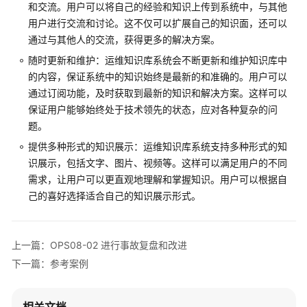
和交流。用户可以将自己的经验和知识上传到系统中，与其他
安
用户进行交流和讨论。这不仅可以扩展自己的知识面，还可以
全
通过与其他人的交流，获得更多的解决方案。
性
随时更新和维护：运维知识库系统会不断更新和维护知识库中
支
的内容，保证系统中的知识始终是最新的和准确的。用户可以
柱
通过订阅功能，及时获取到最新的知识和解决方案。这样可以
保证用户能够始终处于技术领先的状态，应对各种复杂的问
性
题。
能
效
提供多种形式的知识展示：运维知识库系统支持多种形式的知
率
识展示，包括文字、图片、视频等。这样可以满足用户的不同
支
需求，让用户可以更直观地理解和掌握知识。用户可以根据自
柱
己的喜好选择适合自己的知识展示形式。
成
本
上一篇：OPS08-02 进行事故复盘和改进
优
化
下一篇：参考案例
支
柱