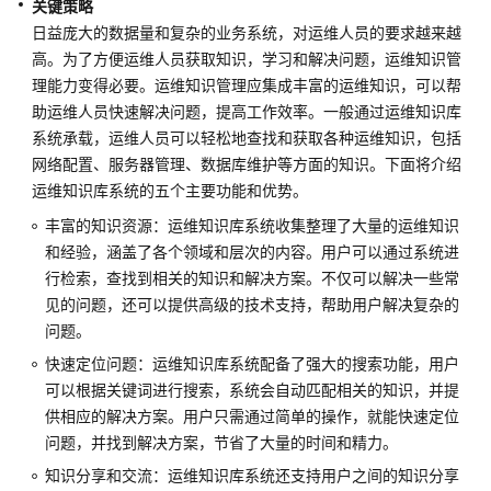
关键策略
架
与
日益庞大的数据量和复杂的业务系统，对运维人员的要求越来越
实
高。为了方便运维人员获取知识，学习和解决问题，运维知识管
践
理能力变得必要。运维知识管理应集成丰富的运维知识，可以帮
助运维人员快速解决问题，提高工作效率。一般通过运维知识库
卓
系统承载，运维人员可以轻松地查找和获取各种运维知识，包括
越
网络配置、服务器管理、数据库维护等方面的知识。下面将介绍
架
运维知识库系统的五个主要功能和优势。
构
丰富的知识资源：运维知识库系统收集整理了大量的运维知识
技
和经验，涵盖了各个领域和层次的内容。用户可以通过系统进
术
框
行检索，查找到相关的知识和解决方案。不仅可以解决一些常
架
见的问题，还可以提供高级的技术支持，帮助用户解决复杂的
简
问题。
介
快速定位问题：运维知识库系统配备了强大的搜索功能，用户
可以根据关键词进行搜索，系统会自动匹配相关的知识，并提
韧
供相应的解决方案。用户只需通过简单的操作，就能快速定位
性
问题，并找到解决方案，节省了大量的时间和精力。
支
柱
知识分享和交流：运维知识库系统还支持用户之间的知识分享