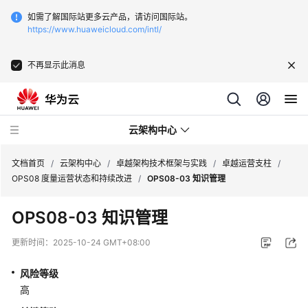
如需了解国际站更多云产品，请访问国际站。
https://www.huaweicloud.com/intl/
不再显示此消息
云架构中心
文档首页
/
云架构中心
/
卓越架构技术框架与实践
/
卓越运营支柱
/
OPS08 度量运营状态和持续改进
/
OPS08-03 知识管理
卓
OPS08-03 知识管理
越
架
更新时间：
2025-10-24 GMT+08:00
构
技
风险等级
术
高
框