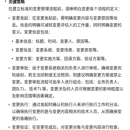
关键策略
架
与
在建立标准的变更管理流程前，清晰明白变更各个流程的定义：
实
变更发起：在变更发起前，需明确变更内容与变更原因等信
践
息。信息的明确可减轻变更评估人的工作量，同时明确变更的
意义。变更信息包括：
卓
基本信息：标题、时间、变更人、原因等。
越
架
变更信息：变更系统、变更场景、变更类型等。
构
变更方案：变更实施方案、回滚方案、验证方案等。
技
术
变更审批：由于变更系统相关的负责人进行审核，确保变更风
框
险级别，若无法控制或无法预测，则建议明确变更方案或禁止
架
变更。变更审批流程可由多人进行组合，包括：业务负责人、
简
团队TL、技术TL等，变更涉及的人员可根据变更的影响程度以
介
及影响范围等因素确定。
变更执行：通过发起时确认的执行人来进行执行工作的分派，
韧
以确保执行变更的是与变更内容相关的技术人员，从而确保变
性
更的准确执行。
支
柱
变更验证：在变更完成后，对变更对象与变更内容进行检查，