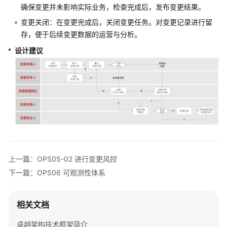
确保变更并未影响实际业务，检查完成后，发布变更结果。
安
变更关闭：在变更完成后，关闭变更任务。对变更记录进行留
全
存，便于后续变更数据的运营与分析。
性
支
设计建议
柱
性
能
效
率
支
柱
上一篇：OPS05-02 进行变更风控
成
本
下一篇：OPS06 可观测性体系
优
化
相关文档
支
柱
卓越架构技术框架简介