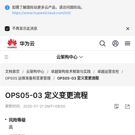
如需了解国际站更多云产品，请访问国际站。
https://www.huaweicloud.com/intl/
不再显示此消息
云架构中心
文档首页
/
云架构中心
/
卓越架构技术框架与实践
/
卓越运营支柱
/
OPS05 运维准备和变更管理
/
OPS05-03 定义变更流程
卓
OPS05-03 定义变更流程
越
架
更新时间：
2025-01-21 GMT+08:00
构
技
风险等级
术
高
框