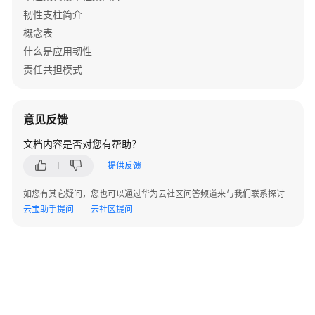
韧性支柱简介
卓
概念表
越
运
什么是应用韧性
营
责任共担模式
支
柱
意见反馈
卓
越
文档内容是否对您有帮助？
运
提供反馈
营
支
如您有其它疑问，您也可以通过华为云社区问答频道来与我们联系探讨
柱
云宝助手提问
云社区提问
简
介
基
础
概
念