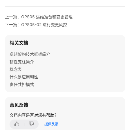
安
全
上一篇：OPS05 运维准备和变更管理
性
下一篇：OPS05-02 进行变更风控
支
柱
相关文档
性
能
卓越架构技术框架简介
效
韧性支柱简介
率
概念表
支
什么是应用韧性
柱
责任共担模式
成
本
意见反馈
优
化
文档内容是否对您有帮助？
支
柱
提供反馈