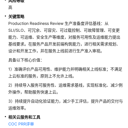
风险等级
架
高
与
实
关键策略
践
Production Readiness Review 生产准备度评估基线：从
SLI/SLO、可冗余、可容灾、可过载控制、可故障管理、可变更
卓
能力、可运维、安全生产等维度，对服务可用性及运维能力提出
越
基线要求。在服务产品开发前端构筑能力，进行相关需求规划、
架
设计和开发工作，并在服务上线前进行生产准入审视。
构
技
具备以下核心价值：
术
1）准确评价产品可用性、维护能力并明确相关上线标准；不满足
框
上云标准的服务，原则上不允许上线。
架
简
2）持续导入服务可服务性、运维需求基线，实现标准化、减少例
介
外操作，帮助服务快速上云。
3）持续提升自动化验证能力，减少手工评估，提升产品的交付与
韧
运维效率。
性
支
相关云服务和工具
柱
COC PRR评审