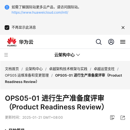
如需了解国际站更多云产品，请访问国际站。
https://www.huaweicloud.com/intl/
不再显示此消息
云架构中心
文档首页
/
云架构中心
/
卓越架构技术框架与实践
/
卓越运营支柱
/
OPS05 运维准备和变更管理
/
OPS05-01 进行生产准备度评审（Product
Readiness Review）
卓
越
OPS05-01 进行生产准备度评审
架
（Product Readiness Review）
构
技
更新时间：
2025-01-21 GMT+08:00
术
框