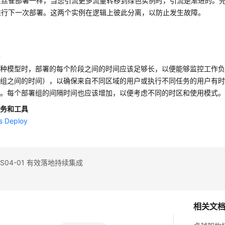
金丝雀部署一样，当您引流更多流量转移到绿色实例时，引流是渐进的。
进行下一次部署。这两个实例在逻辑上彼此分离，以防止发生故障。
级
略
两种模型时，部署的每个阶段之间的时间应该足够长，以便能够监控工作
署组之间的时间），以确保来自不同区域的用户或执行不同任务的用户有
量。每个部署组的间隔时间也应该增加，以便考虑不同的时区和使用模式
服务和工具
s Deploy
S04-01 有效落地持续集成
相关文