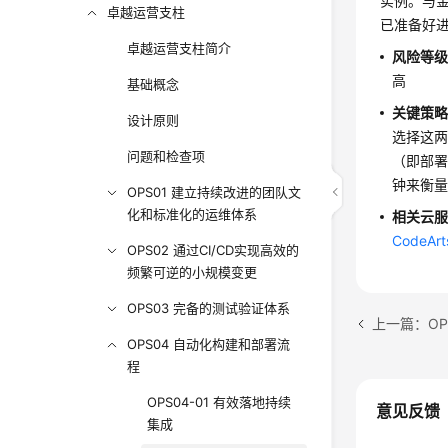
实例。与
卓越运营支柱
已准备好
卓越运营支柱简介
风险等
高
基础概念
关键策
设计原则
选择这
问题和检查项
（即部
钟来衡
OPS01 建立持续改进的团队文
化和标准化的运维体系
相关云
CodeArt
OPS02 通过CI/CD实现高效的
频繁可逆的小规模变更
OPS03 完备的测试验证体系
上一篇：OP
OPS04 自动化构建和部署流
程
OPS04-01 有效落地持续
意见反馈
集成