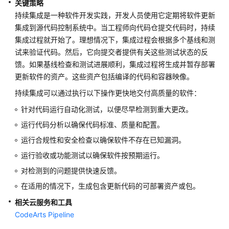
关键策略
架
与
持续集成是一种软件开发实践，开发人员使用它定期将软件更新
实
集成到源代码控制系统中。当工程师向代码仓提交代码时，持续
践
集成过程就开始了。理想情况下，集成过程会根据多个基线和测
试来验证代码。然后，它向提交者提供有关这些测试状态的反
卓
馈。如果基线检查和测试进展顺利，集成过程将生成并暂存部署
越
更新软件的资产。这些资产包括编译的代码和容器映像。
架
持续集成可以通过执行以下操作更快地交付高质量的软件：
构
技
针对代码运行自动化测试，以便尽早检测到重大更改。
术
运行代码分析以确保代码标准、质量和配置。
框
运行合规性和安全检查以确保软件不存在已知漏洞。
架
简
运行验收或功能测试以确保软件按预期运行。
介
对检测到的问题提供快速反馈。
在适用的情况下，生成包含更新代码的可部署资产或包。
韧
性
相关云服务和工具
支
CodeArts Pipeline
柱