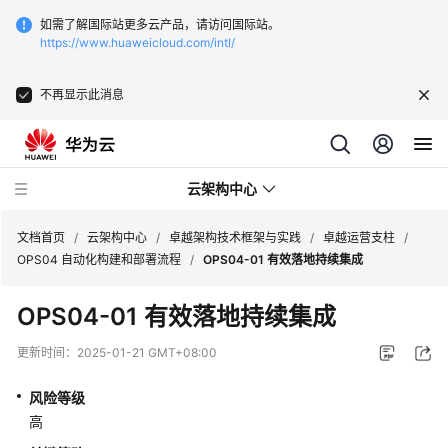
如需了解国际站更多云产品，请访问国际站。
https://www.huaweicloud.com/intl/
不再显示此消息
云架构中心
文档首页
/
云架构中心
/
卓越架构技术框架与实践
/
卓越运营支柱
/
OPS04 自动化构建和部署流程
/
OPS04-01 有效落地持续集成
卓
OPS04-01 有效落地持续集成
越
架
更新时间：
2025-01-21 GMT+08:00
构
技
风险等级
术
高
框