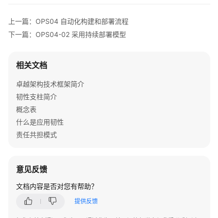
安
上一篇：OPS04 自动化构建和部署流程
全
下一篇：OPS04-02 采用持续部署模型
性
支
柱
相关文档
性
卓越架构技术框架简介
能
韧性支柱简介
效
概念表
率
支
什么是应用韧性
柱
责任共担模式
成
本
意见反馈
优
文档内容是否对您有帮助？
化
支
提供反馈
柱