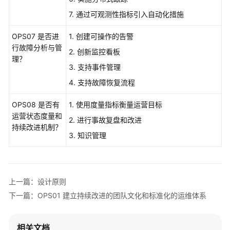
卓
7. 通过可观测性指标引入自动化措施
越
运
OPS07 是否进
1. 创建可操作的告警
营
行故障分析与管
2. 创新监控看板
支
理？
3. 支持事件管理
柱
4. 支持故障恢复流程
卓
OPS08 是否有
越
1. 使用度量指标衡量运营目标
运营状态度量和
运
2. 进行事故复盘和改进
持续改进机制？
营
3. 知识管理
支
柱
简
介
上一篇：设计原则
下一篇：OPS01 建立持续改进的团队文化和标准化的运维体系
基
础
概
相关文档
念