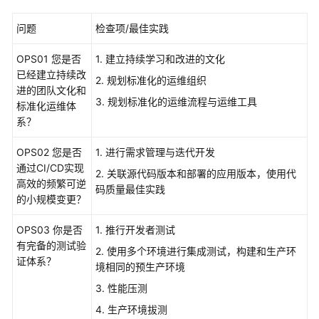
架
与
问题
检查项/最佳实践
实
践
OPS01 您是否
1. 建立持续学习和改进的文化
已经建立持续改
2. 规划标准化的运维组织
卓
进的团队文化和
越
3. 规划标准化的运维流程与运维工具
标准化运维体
架
系？
构
技
OPS02 您是否
1. 进行需求管理与迭代开发
术
通过CI/CD实现
2. 关联源代码版本和部署的应用版本，使用代
框
高效的频繁可逆
码质量最佳实践
架
的小规模变更？
简
介
OPS03 你是否
1. 推行开发者测试
有完备的测试验
2. 使用多个环境进行集成测试，构建和生产环
韧
证体系？
境相同的预生产环境
性
3. 性能压测
支
柱
4. 生产环境拔测