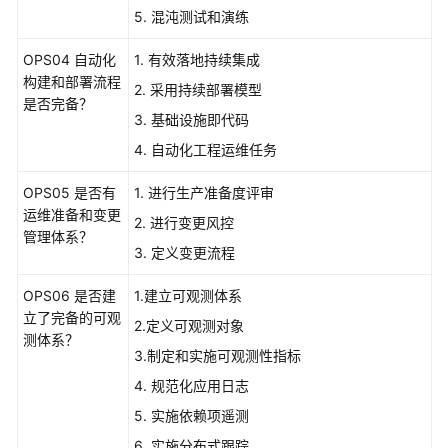
5. 混沌测试和演练
安
全
OPS04 自动化
1. 有效落地持续集成
性
构建和部署流程
2. 采用持续部署模型
支
是否完备？
柱
3. 基础设施即代码
4. 自动化工程运维任务
性
能
OPS05 是否有
1. 进行生产准备度评审
效
运维准备和变更
2. 进行变更风控
率
管理体系？
支
3. 定义变更流程
柱
OPS06 是否建
1.建立可观测体系
立了完备的可观
成
2.定义可观测对象
测体系？
本
3.制定和实施可观测性指标
优
化
4. 规范化应用日志
支
5. 实施依赖项遥测
柱
6. 实施分布式跟踪