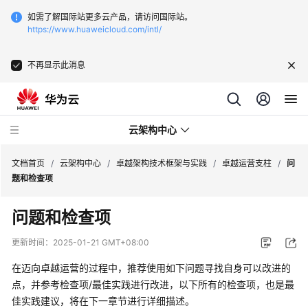
如需了解国际站更多云产品，请访问国际站。
https://www.huaweicloud.com/intl/
不再显示此消息
云架构中心
文档首页
/
云架构中心
/
卓越架构技术框架与实践
/
卓越运营支柱
/
问
题和检查项
卓
问题和检查项
越
架
更新时间：
2025-01-21 GMT+08:00
构
技
在迈向卓越运营的过程中，推荐使用如下问题寻找自身可以改进的
术
点，并参考检查项/最佳实践进行改进，以下所有的检查项，也是最
框
佳实践建议，将在下一章节进行详细描述。