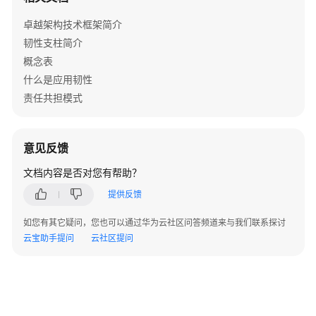
卓越架构技术框架简介
设
韧性支柱简介
计
概念表
原
则
什么是应用韧性
责任共担模式
问
题
和
意见反馈
检
文档内容是否对您有帮助？
查
项
提供反馈
OPS01
如您有其它疑问，您也可以通过华为云社区问答频道来与我们联系探讨
建
云宝助手提问
云社区提问
立
持
续
改
进