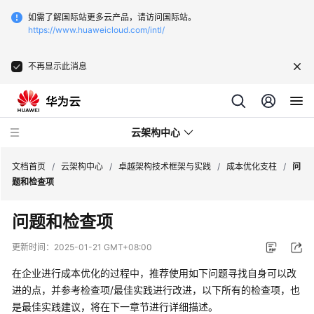
如需了解国际站更多云产品，请访问国际站。
https://www.huaweicloud.com/intl/
不再显示此消息
云架构中心
文档首页
/
云架构中心
/
卓越架构技术框架与实践
/
成本优化支柱
/
问
题和检查项
卓
问题和检查项
越
架
更新时间：
2025-01-21 GMT+08:00
构
技
在企业进行成本优化的过程中，推荐使用如下问题寻找自身可以改
术
进的点，并参考检查项/最佳实践进行改进，以下所有的检查项，也
框
是最佳实践建议，将在下一章节进行详细描述。