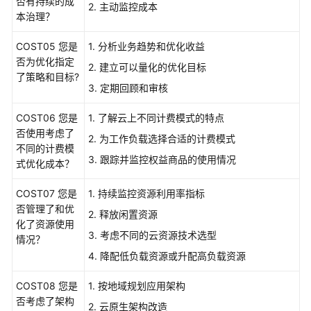
否有持续的成
2. 主动监控成本
本治理？
安
全
COST05 您是
1. 分析业务趋势和优化收益
性
否为优化指定
支
2. 建立可以量化的优化目标
了策略和目标?
柱
3. 定期回顾和审核
性
COST06 您是
1. 了解云上不同计费模式的特点
能
否使用考虑了
2. 为工作负载选择合适的计费模式
效
不同的计费模
率
3. 跟踪并监控权益商品的使用情况
式优化成本？
支
柱
COST07 您是
1. 持续监控资源利用率指标
否管理了和优
2. 释放闲置资源
成
化了资源使用
3. 考虑不同的云资源技术选型
本
情况？
优
4. 降配低负载资源或升配高负载资源
化
支
COST08 您是
1. 按地域规划应用架构
柱
否考虑了架构
2. 云原生架构改造