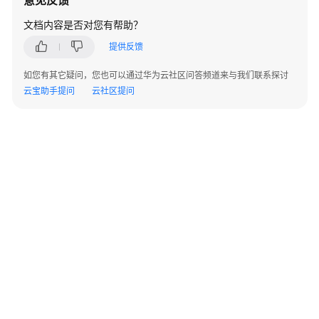
意见反馈
问
题
文档内容是否对您有帮助？
和
提供反馈
检
查
如您有其它疑问，您也可以通过华为云社区问答频道来与我们联系探讨
项
云宝助手提问
云社区提问
COST01
规
划
成
本
优
化
相
应
的
组
织
机
©2026 Huaweicloud.com 版权所有
黔ICP备20004760号-14
苏B2-20130048号
A2.B1.B2-20070312
构