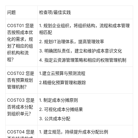
架
与
问题
检查项/最佳实践
实
践
COST01 您是
1. 规划企业组织，将组织结构，流程和成本管理
否按照成本优
相匹配
卓
化的需求，规
2. 规划IT治理体系，提高管理效率
越
划了相应的组
架
3. 明确团队责任，建立和维护成本意识文化
织机构和流
构
程？
4. 指定云资源管理策略和相应的权限管理机制
技
术
COST02 您是
1.建立云预算与预测流程
框
否有预算规划
2.精细化预算管理和跟踪
架
管理机制？
简
介
COST03 您是
1. 制定成本分摊原则
否将成本分配
2. 可视化成本分摊结果
韧
到组织单元？
3. 公共成本分配
性
支
COST04 您是
1. 建立规范，持续提升成本分配比例
柱