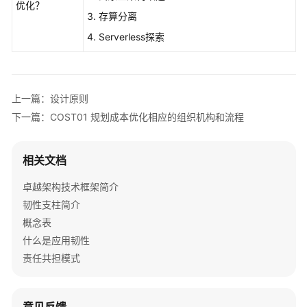
优化？
3. 存算分离
成
本
4. Serverless探索
优
化
支
柱
上一篇：设计原则
简
下一篇：COST01 规划成本优化相应的组织机构和流程
介
基
相关文档
础
概
卓越架构技术框架简介
念
韧性支柱简介
概念表
设
什么是应用韧性
计
责任共担模式
原
则