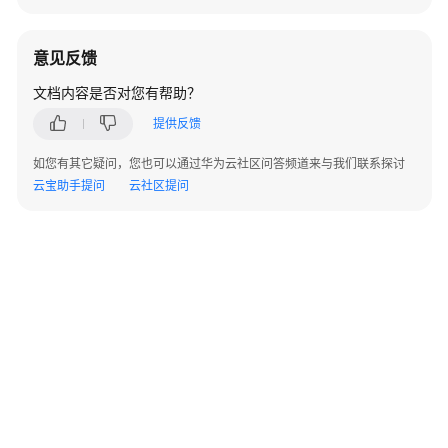
韧
性
意见反馈
支
文档内容是否对您有帮助？
柱
简
提供反馈
介
如您有其它疑问，您也可以通过华为云社区问答频道来与我们联系探讨
基
云宝助手提问
云社区提问
本
概
念
设
计
原
则
问
题