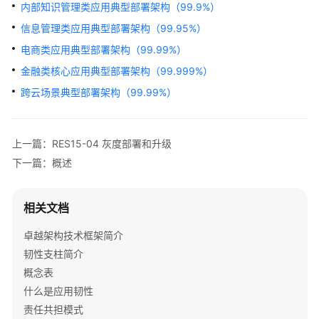
架
内部知识管理类应用典型部署架构（99.9%）
与
信息管理类应用典型部署架构（99.95%）
实
电商类应用典型部署架构（99.99%）
践
金融类核心应用典型部署架构（99.999%）
卓
跨云场景典型部署架构（99.99%）
越
架
构
上一篇：RES15-04 灰度部署和升级
技
下一篇：概述
术
框
架
相关文档
简
介
卓越架构技术框架简介
韧性支柱简介
韧
概念表
性
支
什么是应用韧性
柱
责任共担模式