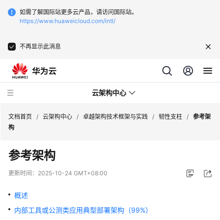
如需了解国际站更多云产品，请访问国际站。
https://www.huaweicloud.com/intl/
不再显示此消息
云架构中心
文档首页
/
云架构中心
/
卓越架构技术框架与实践
/
韧性支柱
/
参考架
构
卓
参考架构
越
架
更新时间：
2025-10-24 GMT+08:00
构
技
概述
术
内部工具或公测类应用典型部署架构（99%）
框