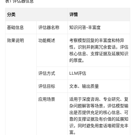
表1
评估器信息
介
绍
分类
详情
开
基础信息
评估器名称
知识问答-丰富度
始
使
效果说明
功能概述
考察模型回复的丰富度和特异
用
性，识别并剥离冗余套话，评估
核心信息、支撑证据及延展知识
计
的厚度。
费
说
评估方式
LLM评估
明
评估目标
文本、输出质量
用
户
应用场景
适用于深度咨询、专业研究、复
指
杂问题解答等场景，评估模型输
南
出是否提供充足的核心信息、可
靠的支撑证据及有价值的延展知
AgentArts
识，同时避免用套话堆砌冒充丰
选
富。