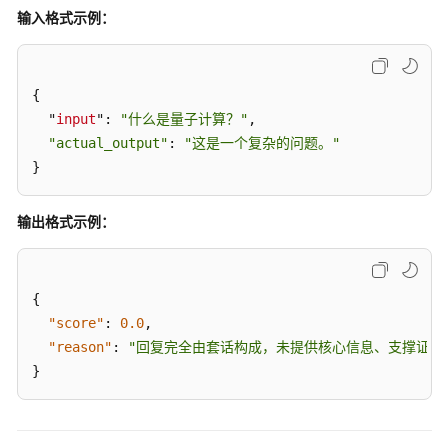
模
输入格式示例：
型
智
{

能
体
  "
input
": 
"什么是量子计算？"
,

观
"actual_output"
: 
"这是一个复杂的问题。"
测
}
智
输出格式示例：
能
体
评
估
{
"score"
:
0.0
,
评
"reason"
:
"回复完全由套话构成，未提供核心信息、支撑证据
估
}
介
绍