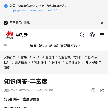
如需了解国际站更多云产品，请访问国际站。
https://www.huaweicloud.com/intl/
不再显示此消息
智果（AgentArts）智能体平台
文档首页
/
智果（AgentArts）智能体平台_智能体开发平台（华北-北京
四）
/
用户指南
/
智能体评估
/
评估器
/
预置评估器
/
知识问答-丰
富度
最
新
知识问答-丰富度
动
态
更新时间：
2026-04-14 GMT+08:00
知识问答-丰富度评估器
产
品