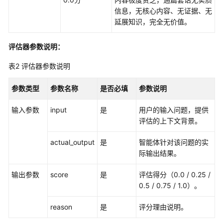
发
信息，无核心内容、无证据、无
工
延展知识，完全无价值。
作
流
评估器参数说明：
应
用
表2
评估器参数说明
开
参数类型
参数名称
是否必填
参数说明
发
多
输入参数
input
是
用户的输入问题，提供
智
评估的上下文背景。
能
体
actual_output
是
智能体针对该问题的实
应
际输出结果。
用
输出参数
score
是
评估得分（0.0 / 0.25 /
组
0.5 / 0.75 / 1.0）。
件
库
reason
是
评分理由说明。