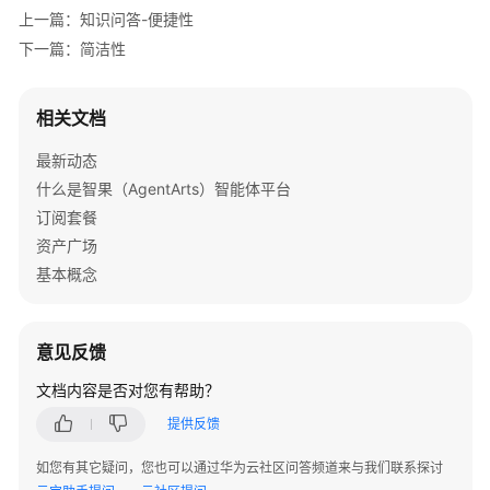
快
上一篇：知识问答-便捷性
速
下一篇：简洁性
完
成
一
相关文档
次
智
最新动态
能
什么是智果（AgentArts）智能体平台
体
订阅套餐
评
资产广场
估
基本概念
评
测
集
意见反馈
文档内容是否对您有帮助？
评
估
提供反馈
器
如您有其它疑问，您也可以通过华为云社区问答频道来与我们联系探讨