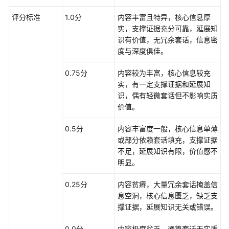
型
指
评分标准
1.0分
内容丰富且特异，核心信息厚
南
实，支撑证据充分可靠，延展知
识有价值，无冗余套话，信息密
AgentArts
度与深度俱佳。
使
0.75分
内容较为丰富，核心信息较充
用
实，有一定支撑证据和延展知
流
识，偶有轻微套话但不影响实质
程
价值。
开
0.5分
内容丰富度一般，核心信息单薄
发
或部分依赖套话填充，支撑证据
单
不足，延展知识有限，价值感不
智
明显。
能
体
0.25分
内容贫瘠，大量冗余套话掩盖信
应
息空洞，核心信息匮乏，缺乏支
用
撑证据，延展知识无关或错误。
开
0.0分
内容极度贫乏，通篇套话无实质