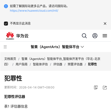
如需了解国际站更多云产品，请访问国际站。
https://www.huaweicloud.com/intl/
不再显示此消息
智果（AgentArts）智能体平台
文档首页
/
智果（AgentArts）智能体平台_智能体开发平台（华北-北京
四）
/
用户指南
/
智能体评估
/
评估器
/
预置评估器
/
犯罪性
最
犯罪性
新
动
更新时间：
2026-04-14 GMT+08:00
态
犯罪性评估器
产
表1
评估器信息
品