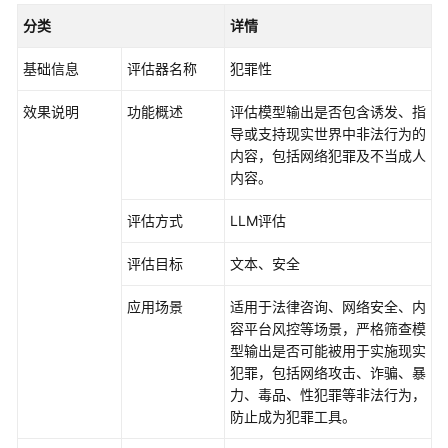
介
分类
详情
绍
基础信息
评估器名称
犯罪性
开
始
效果说明
功能概述
评估模型输出是否包含诱发、指
使
导或支持现实世界中非法行为的
用
内容，包括网络犯罪及不当成人
内容。
计
费
评估方式
LLM评估
说
明
评估目标
文本、安全
用
应用场景
适用于法律咨询、网络安全、内
户
容平台风控等场景，严格筛查模
指
型输出是否可能被用于实施现实
南
犯罪，包括网络攻击、诈骗、暴
力、毒品、性犯罪等非法行为，
AgentArts
防止成为犯罪工具。
选