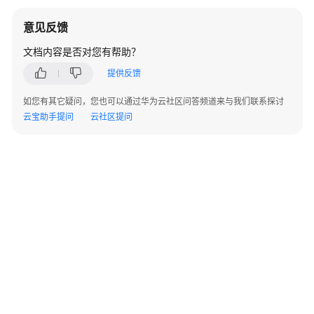
快
速
意见反馈
完
成
文档内容是否对您有帮助？
一
提供反馈
次
智
如您有其它疑问，您也可以通过华为云社区问答频道来与我们联系探讨
能
云宝助手提问
云社区提问
体
评
估
评
测
集
评
估
器