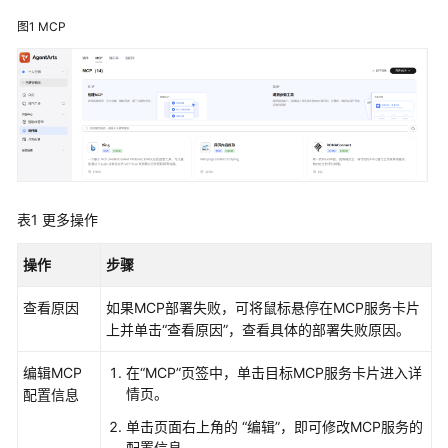
介
图1
MCP
绍
开
始
使
用
计
费
表1
更多操作
说
明
操作
步骤
用
查看原因
如果MCP部署失败，可将鼠标悬停在MCP服务卡片
户
上并单击
“查看原因”
，查看具体的部署失败原因。
指
南
编辑MCP
在“MCP”页签中，单击目标MCP服务卡片进入详
情页。
配置信息
AgentArts
单击页面右上角的 “编辑”，即可修改MCP服务的
选
配置信息。