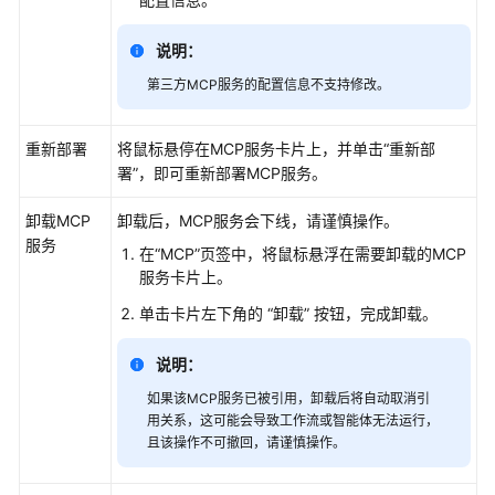
型
指
说明：
南
第三方MCP服务的配置信息不支持修改。
AgentArts
使
重新部署
将鼠标悬停在MCP服务卡片上，并单击
“重新部
用
署”
，即可重新部署MCP服务。
流
程
卸载MCP
卸载后，MCP服务会下线，请谨慎操作。
服务
在“MCP”页签中，将鼠标悬浮在需要卸载的MCP
开
服务卡片上。
发
单
单击卡片左下角的 “卸载” 按钮，完成卸载。
智
能
说明：
体
如果该MCP服务已被引用，卸载后将自动取消引
应
用关系，这可能会导致工作流或智能体无法运行，
用
且该操作不可撤回，请谨慎操作。
开