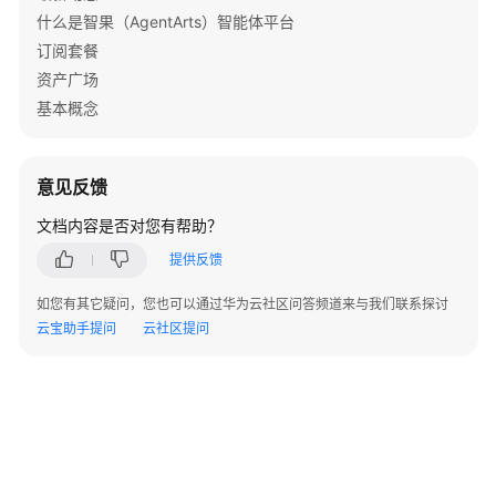
插
什么是智果（AgentArts）智能体平台
件
订阅套餐
资产广场
MCP
基本概念
MCP
介
绍
意见反馈
文档内容是否对您有帮助？
示
例：
提供反馈
使
用
如您有其它疑问，您也可以通过华为云社区问答频道来与我们联系探讨
模
云宝助手提问
云社区提问
板
创
建
搜
索
MCP