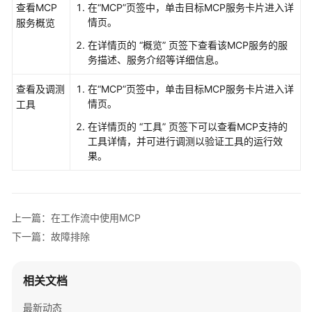
发
查看MCP
在“MCP”页签中，单击目标MCP服务卡片进入详
工
情页。
服务概览
作
在详情页的 “概览” 页签下查看该MCP服务的服
流
务描述、服务介绍等详细信息。
应
用
查看及调测
在“MCP”页签中，单击目标MCP服务卡片进入详
情页。
工具
开
在详情页的 “工具” 页签下可以查看MCP支持的
发
工具详情，并可进行调测以验证工具的运行效
多
果。
智
能
体
应
上一篇：在工作流中使用MCP
用
下一篇：故障排除
组
件
相关文档
库
最新动态