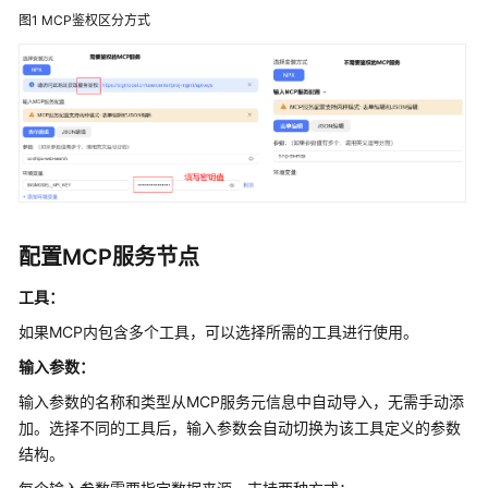
使
图1
MCP鉴权区分方式
用
流
程
开
发
单
智
能
体
配置MCP服务节点
应
用
工具：
如果MCP内包含多个工具，可以选择所需的工具进行使用。
开
发
输入参数：
工
输入参数的名称和类型从MCP服务元信息中自动导入，无需手动添
作
加。选择不同的工具后，输入参数会自动切换为该工具定义的参数
流
结构。
应
用