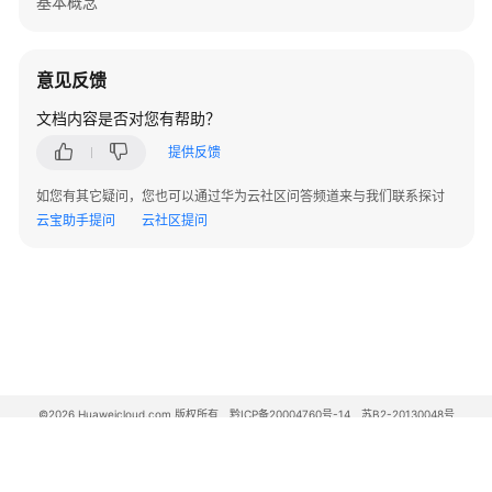
基本概念
管
理
节
意见反馈
点
文档内容是否对您有帮助？
变
提供反馈
量
&
如您有其它疑问，您也可以通过华为云社区问答频道来与我们联系探讨
知
云宝助手提问
云社区提问
识
节
点
节
点
配
置
©2026 Huaweicloud.com 版权所有
黔ICP备20004760号-14
苏B2-20130048号
管
A2.B1.B2-20070312
增值电信业务经营许可证：B1.B2-20200593 | 代理域名注册服务机构：新网、西数
理
电子营业执照
贵公网安备 52990002000093号