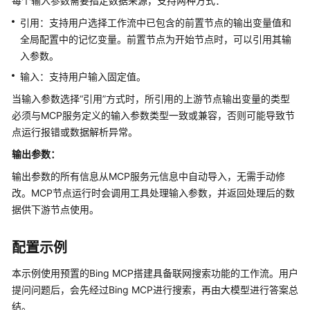
每个输入参数需要指定数据来源，支持两种方式：
引用：支持用户选择工作流中已包含的前置节点的输出变量值和
工
全局配置中的记忆变量。前置节点为开始节点时，可以引用其输
作
入参数。
流
介
输入：支持用户输入固定值。
绍
当输入参数选择“引用”方式时，所引用的上游节点输出变量的类型
必须与MCP服务定义的输入参数类型一致或兼容，否则可能导致节
对
点运行报错或数据解析异常。
话
型
输出参数：
工
输出参数的所有信息从MCP服务元信息中自动导入，无需手动修
作
改。MCP节点运行时会调用工具处理输入参数，并返回处理后的数
流
据供下游节点使用。
和
任
务
配置示例
型
本示例使用预置的Bing MCP搭建具备联网搜索功能的工作流。用户
工
提问问题后，会先经过Bing MCP进行搜索，再由大模型进行答案总
作
流
结。