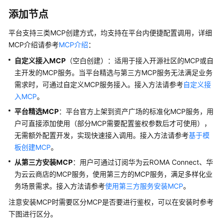
使
用
添加节点
平台支持三类MCP创建方式，均支持在平台内便捷配置调用，详细
计
MCP介绍请参考
MCP介绍
：
费
说
自定义接入MCP
（空白创建）：适用于接入开源社区的MCP或自
明
主开发的MCP服务。当平台精选与第三方MCP服务无法满足业务
需求时，可通过自定义MCP服务接入。接入方法请参考
自定义接
用
入MCP
。
户
平台精选MCP
：平台官方上架到资产广场的标准化MCP服务，用
指
南
户可直接添加使用（部分MCP需要配置鉴权参数后才可使用），
无需额外配置开发，实现快速接入调用。接入方法请参考
基于模
AgentArts
板创建MCP
。
选
从第三方安装MCP
：用户可通过订阅华为云ROMA Connect、华
型
为云云商店的MCP服务，使用第三方的MCP服务，满足多样化业
指
务场景需求。接入方法请参考
使用第三方服务安装MCP
。
南
注意安装MCP时需要区分MCP是否要进行鉴权，可以在安装时参考
AgentArts
下图进行区分。