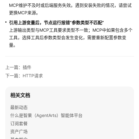
点
MCP维护不及时或后端服务失效。遇到安装失败的情况，请尝试
更换MCP来源。
工
引用上游变量后，节点运行报错“参数类型不匹配”
具
上游输出类型与MCP工具要求类型不一致；MCP中如果包含多个
节
工具，选择工具后参数类型会发生变化，需要重新配置参数变
点
量。
插
件
上一篇：插件
MCP
下一篇：HTTP请求
服
务
相关文档
HTTP
最新动态
请
什么是智果（AgentArts）智能体平台
求
订阅套餐
消
资产广场
息