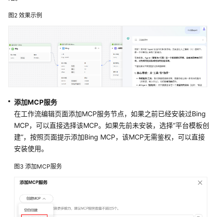
图2
效果示例
工
作
流
使
用
限
制
添加MCP服务
搭
在工作流编辑页面添加MCP服务节点，如果之前已经安装过Bing
建
MCP，可以直接选择该MCP。如果先前未安装，选择“平台模板创
工
建”，按照页面提示添加Bing MCP，该MCP无需鉴权，可以直接
作
流
安装使用。
图3
添加MCP服务
使
用
工
作
流