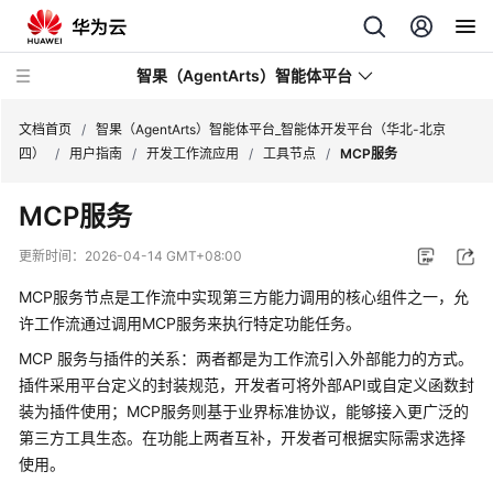
智果（AgentArts）智能体平台
文档首页
/
智果（AgentArts）智能体平台_智能体开发平台（华北-北京
四）
/
用户指南
/
开发工作流应用
/
工具节点
/
MCP服务
最
MCP服务
新
动
更新时间：
2026-04-14 GMT+08:00
态
MCP服务节点是工作流中实现第三方能力调用的核心组件之一，允
产
许工作流通过调用MCP服务来执行特定功能任务。
品
MCP 服务与插件的关系：两者都是为工作流引入外部能力的方式。
介
插件采用平台定义的封装规范，开发者可将外部API或自定义函数封
绍
装为插件使用；MCP服务则基于业界标准协议，能够接入更广泛的
第三方工具生态。在功能上两者互补，开发者可根据实际需求选择
开
使用。
始