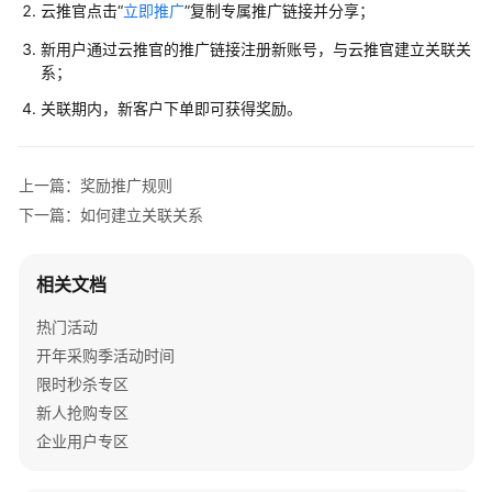
云推官点击“
活
立即推广
”复制专属推广链接并分享；
动
新用户通过云推官的推广链接注册新账号，与云推官建立关联关
系；
开
关联期内，新客户下单即可获得奖励。
年
采
购
季
上一篇：奖励推广规则
下一篇：如何建立关联关系
华
为
云
相关文档
618
热门活动
开年采购季活动时间
普
惠
限时秒杀专区
上
新人抢购专区
云
企业用户专区
专
区