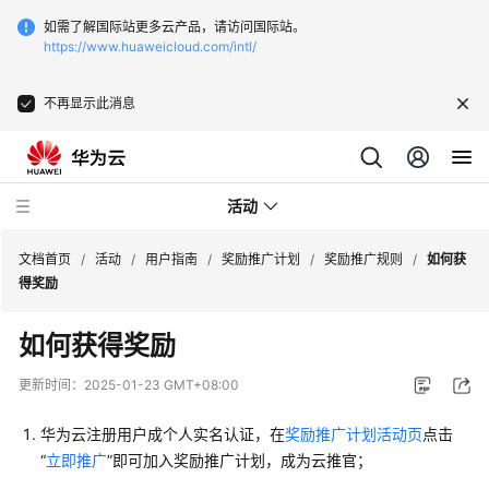
如需了解国际站更多云产品，请访问国际站。
https://www.huaweicloud.com/intl/
不再显示此消息
活动
文档首页
/
活动
/
用户指南
/
奖励推广计划
/
奖励推广规则
/
如何获
得奖励
用
如何获得奖励
户
指
更新时间：
2025-01-23 GMT+08:00
南
华为云注册用户成个人实名认证，在
奖励推广计划活动页
点击
热
“
立即推广
”即可加入奖励推广计划，成为云推官；
门