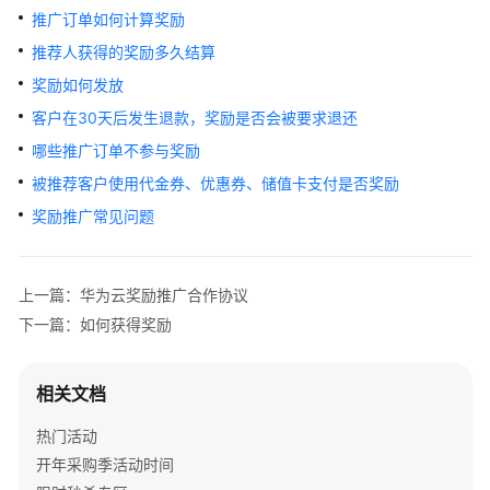
活
推广订单如何计算奖励
动
推荐人获得的奖励多久结算
奖励如何发放
开
年
客户在30天后发生退款，奖励是否会被要求退还
采
哪些推广订单不参与奖励
购
季
被推荐客户使用代金券、优惠券、储值卡支付是否奖励
奖励推广常见问题
华
为
云
上一篇：华为云奖励推广合作协议
618
下一篇：如何获得奖励
普
惠
相关文档
上
云
热门活动
专
开年采购季活动时间
区