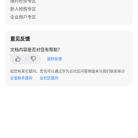
限时秒杀专区
新人抢购专区
免
费
企业用户专区
体
验
意见反馈
奖
文档内容是否对您有帮助？
励
推
提供反馈
广
计
如您有其它疑问，您也可以通过华为云社区问答频道来与我们联系探讨
划
云宝助手提问
云社区提问
加
入
奖
励
推
广