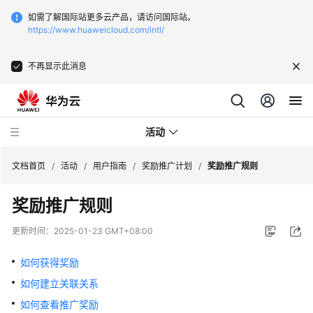
如需了解国际站更多云产品，请访问国际站。
https://www.huaweicloud.com/intl/
不再显示此消息
活动
文档首页
/
活动
/
用户指南
/
奖励推广计划
/
奖励推广规则
奖励推广规则
用
户
更新时间：
2025-01-23 GMT+08:00
指
南
如何获得奖励
如何建立关联关系
热
如何查看推广奖励
门