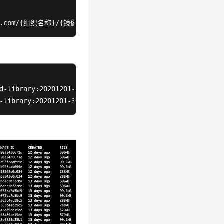
.com
/{组织名称}/{镜像名称}:{版本名称}
d-library:20201201-3.9.12-microservice-t04251036

-library:20201201-3.9.12-microservice-t04251036 swr.cn-e