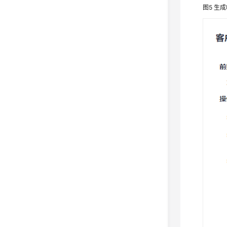
图5
生成