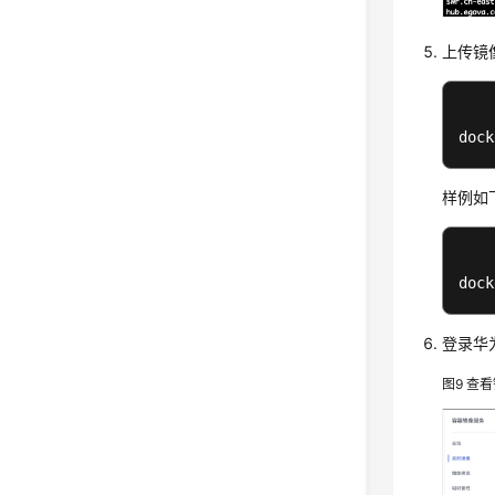
上传镜
dock
样例如
dock
登录华
图9
查看