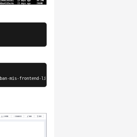
ban-mis-frontend-library:20201201-3.9.12-microservice-t0