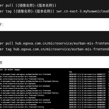
er pull 
[{镜像名称}:{版本名称}]
er tag 
[{镜像名称}:{版本名称}]
 swr
.cn-east-3
.myhuaweicloud
下：
er pull hub.egova.com.cn/microservice/eurban-mis-fronten
er tag hub.egova.com.cn/microservice/eurban-mis-frontend
签