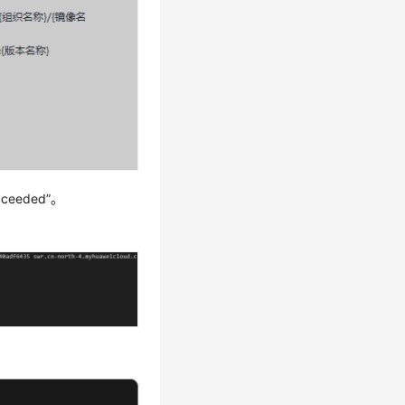
eeded”。