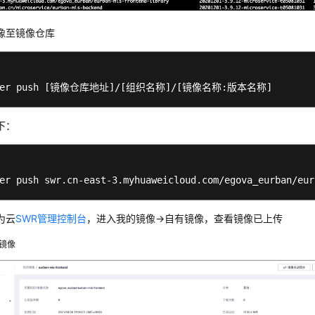
像至镜像仓库
er push 
[镜像仓库地址]
/
[组织名称]
/
[镜像名称:版本名称]
下：
er push swr.cn-east-3.myhuaweicloud.com/egova_eurban/eur
为云
SWR管理控制台
，进入我的镜像->自有镜像，查看镜像已上传
镜像