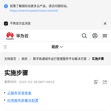
如需了解国际站更多云产品，请访问国际站。
https://www.huaweicloud.com/intl/
不再显示此消息
政府
文档首页
/
政府
/
数字政通城市运行管理服务平台解决方案
/
实施步骤
实施步骤
新
点
更新时间：
2023-03-28 GMT+08:00
软
件
云服务资源准备
一
应用服务部署及配置
网
统