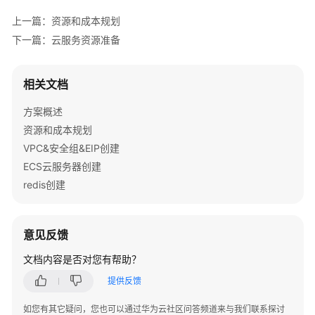
管
解
上一篇：资源和成本规划
决
下一篇：云服务资源准备
方
案
相关文档
数
方案概述
字
资源和成本规划
政
通
VPC&安全组&EIP创建
城
ECS云服务器创建
市
redis创建
运
行
管
意见反馈
理
服
文档内容是否对您有帮助？
务
提供反馈
平
台
如您有其它疑问，您也可以通过华为云社区问答频道来与我们联系探讨