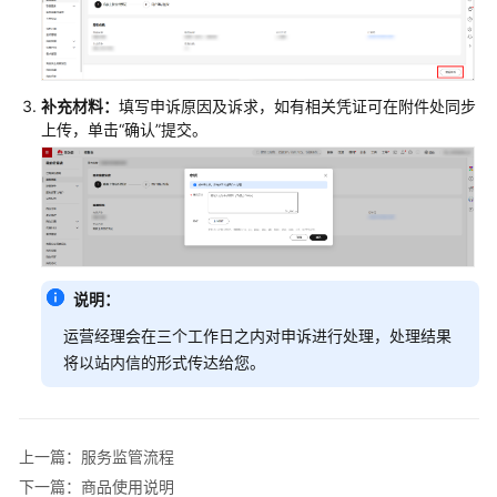
了
解
两
补充材料：
填写申诉原因及诉求，如有相关凭证可在附件处同步
类
上传，单击“确认”提交。
验
收
模
式
服
务
说明：
监
运营经理会在三个工作日之内对申诉进行处理，处理结果
管
将以站内信的形式传达给您。
服
务
监
上一篇：服务监管流程
管
下一篇：商品使用说明
流