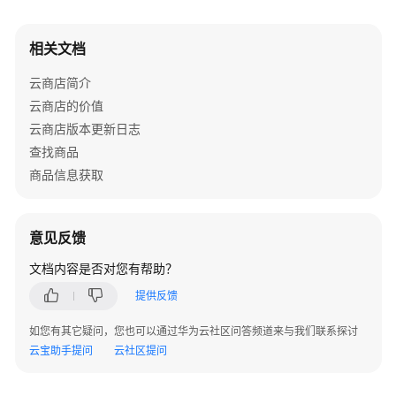
程
相关文档
服
务
云商店简介
监
云商店的价值
管
云商店版本更新日志
申
查找商品
诉
商品信息获取
商
品
使
意见反馈
用
文档内容是否对您有帮助？
说
明
提供反馈
如您有其它疑问，您也可以通过华为云社区问答频道来与我们联系探讨
授
云宝助手提问
云社区提问
权
委
托