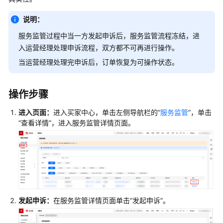
找
与
说明：
了
解
服务监管过程中当一方发起申诉后，服务监管流程冻结，进
商
入运营经理处理申诉流程，双方都不可再进行操作。
品
当运营经理处理完申诉后，订单恢复为可操作状态。
试
用
操作步骤
商
品
进入页面：
进入买家中心，单击左侧导航栏的“
服务监管
”，单击
“查看详情”，进入服务监管详情页面。
购
买
商
品
使
发起申诉：
在服务监管详情页面单击“发起申诉”。
用
商
品