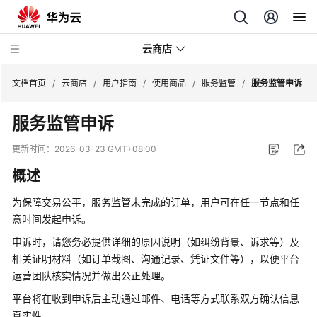
云商店
文档首页
/
云商店
/
用户指南
/
使用商品
/
服务监管
/
服务监管申诉
服务监管申诉
云
商
更新时间：
2026-03-23 GMT+08:00
店
概述
介
绍
为保障交易公平，服务监管未完成的订单，用户可在任一节点和任
意时间发起申诉。
用
户
申诉时，请您务必提供详细的原因说明（如纠纷背景、诉求等）及
指
相关证明材料（如订单截图、沟通记录、凭证文件等），以便平台
南
运营团队核实情况并做出公正处理。
平台将在收到申诉后主动通过邮件、电话等方式联系双方确认信息
查
真实性。