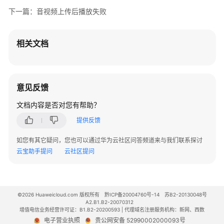
下一篇：音视频上传后播放失败
通
用
参
相关文档
考
产
品
意见反馈
术
文档内容是否对您有帮助？
语
提供反馈
责
任
如您有其它疑问，您也可以通过华为云社区问答频道来与我们联系探讨
共
云宝助手提问
云社区提问
担
云
©2026 Huaweicloud.com 版权所有
黔ICP备20004760号-14
苏B2-20130048号
服
A2.B1.B2-20070312
务
增值电信业务经营许可证：B1.B2-20200593 | 代理域名注册服务机构：新网、西数
等
电子营业执照
贵公网安备 52990002000093号