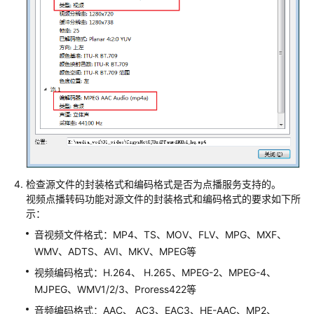
视
频
文
件
转
码
失
败
音
视
频
检查源文件的封装格式和编码格式是否为点播服务支持的。
上
视频点播转码功能对源文件的封装格式和编码格式的要求如下所
传
示：
后
播
音视频文件格式：MP4、TS、MOV、FLV、MPG、MXF、
放
WMV、ADTS、AVI、MKV、MPEG等
失
视频编码格式：H.264、 H.265、MPEG-2、MPEG-4、
败
MJPEG、WMV1/2/3、Proress422等
音频编码格式：AAC、 AC3、EAC3、HE-AAC、MP2、
音