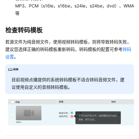
MP3、PCM（s16le，s16be，s24le，s24be，dvd）、WMA
视
频
等
上
传
检查转码模板
后
播
若源文件为纯音频文件，使用视频转码模板，则将导致转码失败，
放
建议您选择正确的转码模板重新转码，转码模板的配置可参考
转码
卡
设置
。
顿
视
目前视频点播提供的系统转码模板不适合转码音频文件，建
频
议使用自定义的音频转码模板。
帮
助
文
档
下
载