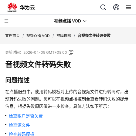
视频点播 VOD
文档首页
/
视频点播 VOD
/
故障排除
/
音视频文件转码失败
更新时间：
2026-04-09 GMT+08:00
最
新
音视频文件转码失败
动
态
问题描述
服
在点播服务中，使用转码模板对上传的音视频文件进行转码时，出
务
现转码失败的问题。您可以在视频点播控制台查看转码失败的提示
公
信息，根据失败原因做进一步检查，具体方法如下所示：
告
检查账户是否欠费
产
检查源文件
品
检查转码模板