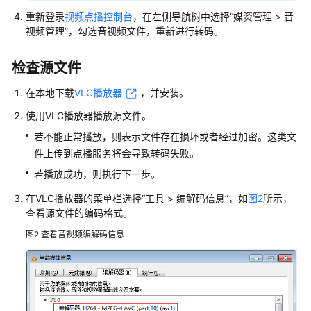
考
重新登录
视频点播控制台
，在左侧导航树中选择“媒资管理 > 音
视频管理”，勾选音视频文件，重新进行转码。
服
务
端
检查源文件
SDK
在本地下载
VLC播放器
，并安装。
参
考
使用VLC播放器播放源文件。
若不能正常播放，则表示文件存在损坏或者经过加密。这类文
常
件上传到点播服务将会导致转码失败。
见
问
若播放成功，则执行下一步。
题
在VLC播放器的菜单栏选择“工具 > 编解码信息”，如
图2
所示，
查看源文件的编码格式。
故
障
图2
查看音视频编解码信息
排
除
音