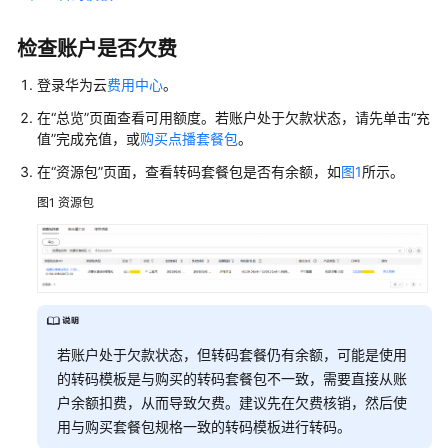
介
绍
检查账户是否欠费
快
登录华为云
费用中心
。
速
入
在“总览”页面查看可用额度。若账户处于欠款状态，请先单击“充
门
值”完成充值，或
购买点播套餐包
。
在“资源包”页面，查看转码套餐包是否有余额，如
图1
所示。
用
户
图1
资源包
指
南
最
佳
实
若账户处于欠款状态，但转码套餐仍有余额，可能是使用
践
的转码模板是与购买的转码套餐包不一致，需要直接从账
户余额扣费，从而导致欠费。建议先在欠费核销，然后使
API
用与购买套餐包规格一致的转码模板进行转码。
参