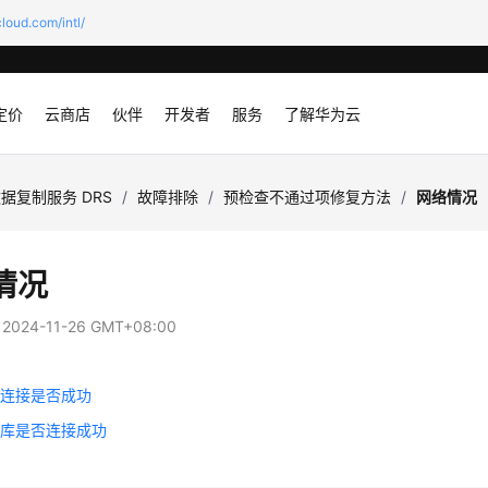
loud.com/intl/
定价
云商店
伙伴
开发者
服务
了解华为云
据复制服务 DRS
/
故障排除
/
预检查不通过项修复方法
/
网络情况
情况
：
2024-11-26 GMT+08:00
库连接是否成功
据库是否连接成功