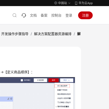
中国站
华为云App
文档
备案
控制台
登录
注册
）开发操作步骤指导
/
解决方案配置器资源编排
/
解
）
->【定义商品顺序】：