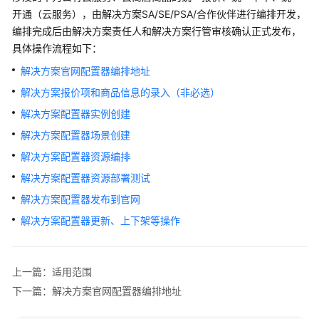
实
开通（云服务），由解决方案SA/SE/PSA/合作伙伴进行编排开发，
践
编排完成后由解决方案责任人和解决方案行管审核确认正式发布，
具体操作流程如下：
用
户
解决方案官网配置器编排地址
指
解决方案报价项和商品信息的录入（非必选）
南
解决方案配置器实例创建
常
解决方案配置器场景创建
见
解决方案配置器资源编排
问
解决方案配置器资源部署测试
题
解决方案配置器发布到官网
解
解决方案配置器更新、上下架等操作
决
方
案
上一篇：适用范围
配
下一篇：解决方案官网配置器编排地址
置
器