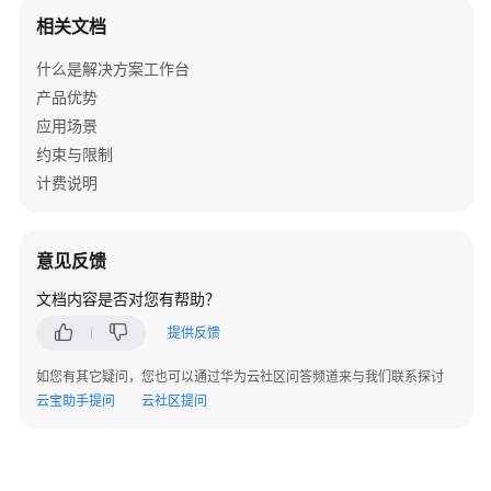
相关文档
背
景
什么是解决方案工作台
产品优势
目
应用场景
的
约束与限制
计费说明
适
用
范
围
意见反馈
文档内容是否对您有帮助？
解
决
提供反馈
方
如您有其它疑问，您也可以通过华为云社区问答频道来与我们联系探讨
案
云宝助手提问
云社区提问
官
网
配
置