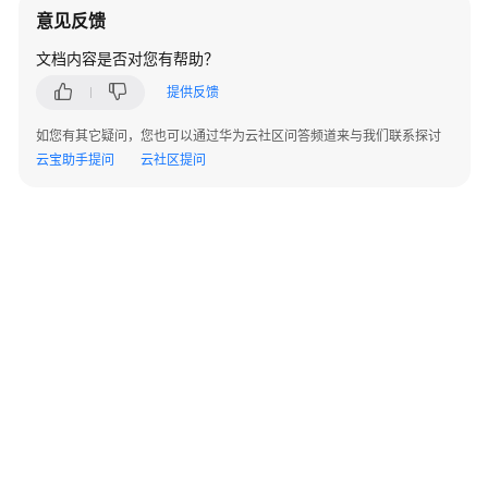
器
意见反馈
（公
有
文档内容是否对您有帮助？
云
提供反馈
场
景）
如您有其它疑问，您也可以通过华为云社区问答频道来与我们联系探讨
开
云宝助手提问
云社区提问
发
操
作
步
骤
指
导
解
决
方
案
官
©2026 Huaweicloud.com 版权所有
黔ICP备20004760号-14
苏B2-20130048号