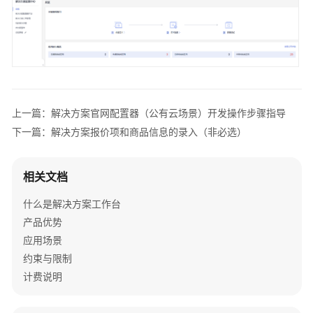
背
景
目
的
上一篇：解决方案官网配置器（公有云场景）开发操作步骤指导
适
下一篇：解决方案报价项和商品信息的录入（非必选）
用
范
围
相关文档
解
什么是解决方案工作台
决
产品优势
方
应用场景
案
官
约束与限制
网
计费说明
配
置