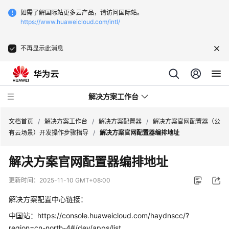
如需了解国际站更多云产品，请访问国际站。
https://www.huaweicloud.com/intl/
不再显示此消息
解决方案工作台
文档首页
/
解决方案工作台
/
解决方案配置器
/
解决方案官网配置器（公
有云场景）开发操作步骤指导
/
解决方案官网配置器编排地址
产
解决方案官网配置器编排地址
品
介
更新时间：
2025-11-10 GMT+08:00
绍
解决方案配置中心链接：
最
中国站：https://console.huaweicloud.com/haydnscc/?
佳
region=cn-north-4#/dev/apps/list