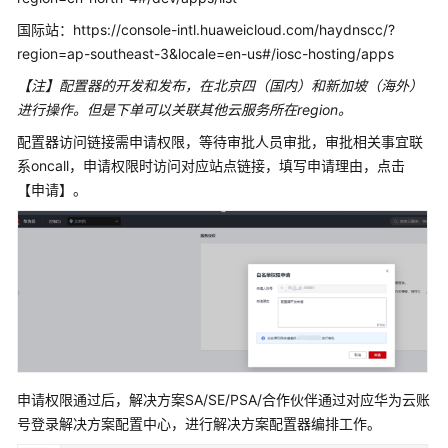
实
国际站：https://console-intl.huaweicloud.com/haydnscc/?
践
region=ap-southeast-3&locale=en-us#/iosc-hosting/apps
用
【注】配置器的开发和发布，在北京四（国内）和新加坡（海外）
户
进行操作。但是下单可以关联其他云服务所在region。
指
配置器访问链接需申请权限，等待审批人员审批，审批相关事宜联
南
系oncall，申请权限时访问对应站点链接，填写申请理由，点击
常
【申请】。
见
问
题
解
决
方
案
配
申请权限通过后，解决方案SA/SE/PSA/合作伙伴通过对应华为云账
置
号登录解决方案配置中心，进行解决方案配置器编排工作。
器