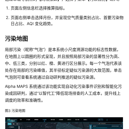
据
页面左侧信息栏选择推算指标。
解
决
页面右侧单击选择月份，并呈现空气质量类别占比、首要污染物
方
日占比、AQI 变化趋势。
案
污染地图
北
明
局部污染（昵称“气泡”）是本系统小尺度溯源功能的标志性数据，
软
在地图上以圆圈的形式呈现，并且按照局部污染的显著性分为高、
件
中、低三类，分别以红、橙、黄进行区分展示。每一个气泡代表该
智
处存在局部的污染峰值，其半径标定疑似污染源的大致范围，单击
慧
气泡则可查看系统通过自动研判推送的疑似污染源。
仲
裁
Alpha MAPS 系统通过该功能实现自动化污染事件识别和智能化污
解
染成因研判，通过“以智代工”降低现场排查的人工成本，提升线上
决
调度的效率和准确性。
方
案
图3
污染地图
国