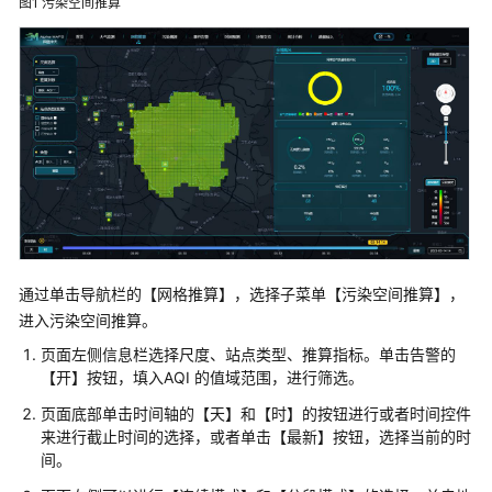
图1
污染空间推算
数
字
政
通
城
市
运
行
管
理
服
务
通过单击导航栏的【网格推算】，选择子菜单【污染空间推算】，
平
进入污染空间推算。
台
页面左侧信息栏选择尺度、站点类型、推算指标。单击告警的
解
【开】按钮，填入AQI 的值域范围，进行筛选。
决
方
页面底部单击时间轴的【天】和【时】的按钮进行或者时间控件
案
来进行截止时间的选择，或者单击【最新】按钮，选择当前的时
间。
华