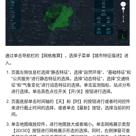
页
数
据
采
集
平
台
通过单击导航栏的【网格推算】，选择子菜单【城市特征描述】进
操
入。
作
页面左侧信息栏选择“静态特征”，选择“自然环境”、“基础特征”和
说
“公共服务”进行静态特征的选择。选择“动态特征”，选择“交通特
明
征”和“气象变化”进行动态特征的选择。单击监测指标、站点分布
进行选择。单击高危点位开关【开/关】按钮进行选择。
AI
演
页面底部单击时间轴的【天】和【时】的按钮进行或者时间控件
算
来进行截止时间的选择，或者单击【最新】按钮，选择当前的时
分
间。
析
单击地图缩放控件，进行地图放大或者缩小。单击网格展示类型
中
【2D/3D】按钮进行网格展示形态的选择。同时，右侧弹窗可查
心