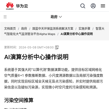
政府
文档首页
/
政府
/
国蓝中天环保监测系统解决方案
/
实施步骤
/
智慧大
气智能化大气监测管治平台Alpha Maps
/
AI演算分析中心操作说明
新
更新时间：
2024-05-08 GMT+08:00
点
软
AI演算分析中心操作说明
件
一
系统基于其强大的“以算代测”数据演算功能，提供目标区域网格化
网
空气质量6+1 参数推断数据、小尺度溯源数据以及局部污染强度数
统
据，同时实现目标区域全天候无盲点污染感知，并实时提供局部污
管
解
染信息以及疑似污染源，实现微小时空尺度的污染感知和溯源。
决
方
污染空间推算
案