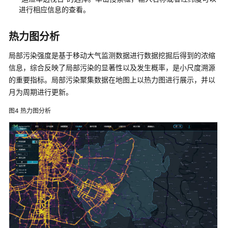
源
进行相应信息的查看。
和
成
本
热力图分析
规
局部污染强度是基于移动大气监测数据进行数据挖掘后得到的浓缩
划
信息，综合反映了局部污染的显著性以及发生概率，是小尺度溯源
的重要指标。局部污染聚集数据在地图上以热力图进行展示，并以
操
作
月为周期进行更新。
流
图4
热力图分析
程
实
施
步
骤
智
慧
大
气