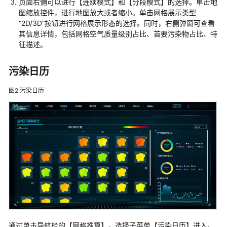
页面右侧可以进行【连续模式】和【分段模式】的选择。单击地
为
图缩放控件，进行地图放大或者缩小。单击网格展示类型
云
“2D/3D”按钮进行网格展示形态的选择。同时，右侧弹窗可查看
政
其信息详情，包括网格空气质量级别占比、首要污染物占比、特
务
征描述。
大
数
污染日历
据
解
图2
污染日历
决
方
案
云
基
华
海
政
务
大
数
通过单击导航栏的【网格推算】，选择子菜单【污染日历】进入。