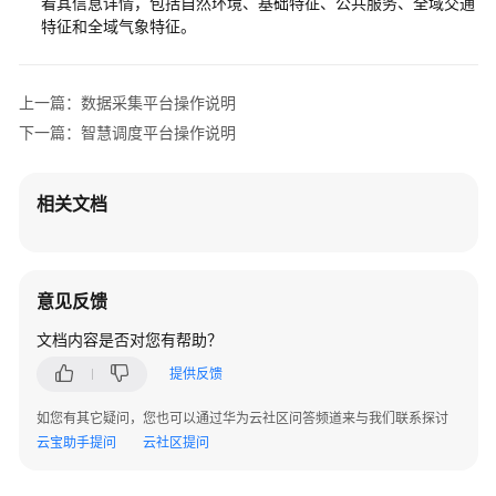
看其信息详情，包括自然环境、基础特征、公共服务、全域交通
操
特征和全域气象特征。
作
说
明
上一篇：数据采集平台操作说明
下一篇：智慧调度平台操作说明
智
慧
调
相关文档
度
平
台
操
意见反馈
作
说
文档内容是否对您有帮助？
明
提供反馈
智
如您有其它疑问，您也可以通过华为云社区问答频道来与我们联系探讨
能
云宝助手提问
云社区提问
决
策