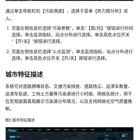
智
通过单击导航栏的【污染溯源】，选择子菜单【热力图分析】进
能
入。
化
大
页面左侧信息栏选择“污染参数”，单击“【周/月】”按钮进行时间
气
选择。单击监测指标、站点分布进行选择。单击高危点位开关
监
“【开/关】”按钮进行选择。
测
页面左侧信息栏选择“火点监测”，单击监测指标、站点分布进行
管
选择。单击高危点位开关【开/关】按钮进行选择。
治
平
城市特征描述
台
Alpha
系统可对道路拥堵状态、交通污染排放、道路扬尘、运渣车数量、
Maps
运渣车轨迹、工地土方量等污染源进行小时级、网格化统计，用于
在宏观层面直观展示污染源分布情况，以及支持网格化空气质量推
登
断。
录
界
图5
城市特征描述
面
及
首