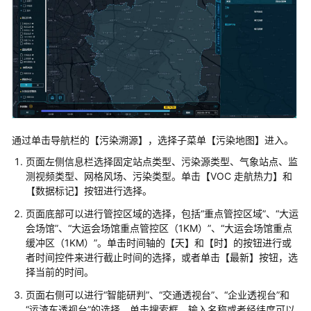
蓝
中
天
环
保
监
测
系
统
通过单击导航栏的【污染溯源】，选择子菜单【污染地图】进入。
解
决
页面左侧信息栏选择固定站点类型、污染源类型、气象站点、监
方
测视频类型、网格风场、污染类型。单击【VOC 走航热力】和
案
【数据标记】按钮进行选择。
页面底部可以进行管控区域的选择，包括“重点管控区域”、“大运
方
会场馆”、“大运会场馆重点管控区（1KM）”、“大运会场馆重点
案
缓冲区（1KM）”。单击时间轴的【天】和【时】的按钮进行或
概
者时间控件来进行截止时间的选择，或者单击【最新】按钮，选
述
择当前的时间。
页面右侧可以进行“智能研判”、“交通透视台”、“企业透视台”和
资
“运渣车透视台”的选择。单击搜索框，输入名称或者经纬度可以