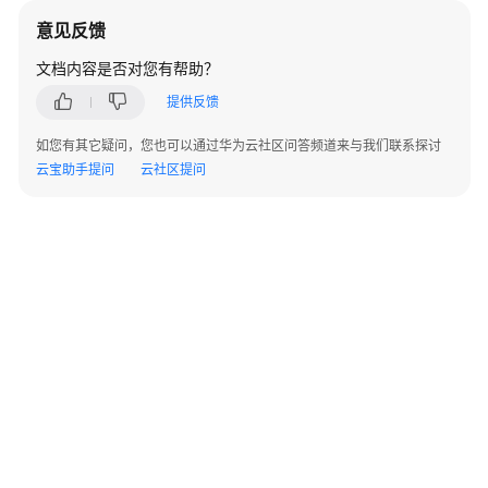
解
决
意见反馈
方
文档内容是否对您有帮助？
案
提供反馈
华
如您有其它疑问，您也可以通过华为云社区问答频道来与我们联系探讨
为
云宝助手提问
云
云社区提问
政
务
大
数
据
解
决
方
案
云
基
华