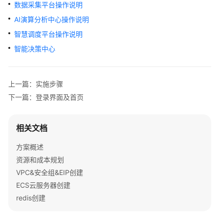
管
数据采集平台操作说明
解
AI演算分析中心操作说明
决
智慧调度平台操作说明
方
案
智能决策中心
数
字
上一篇：实施步骤
政
下一篇：登录界面及首页
通
城
市
相关文档
运
行
方案概述
管
资源和成本规划
理
VPC&安全组&EIP创建
服
ECS云服务器创建
务
redis创建
平
台