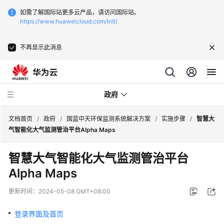
如需了解国际站更多云产品，请访问国际站。
https://www.huaweicloud.com/intl/
不再显示此消息
政府
文档首页
/
政府
/
国蓝中天环保监测系统解决方案
/
实施步骤
/
智慧大
气智能化大气监测管治平台Alpha Maps
新
智慧大气智能化大气监测管治平台
点
Alpha Maps
软
件
更新时间：
2024-05-08 GMT+08:00
一
网
登录界面及首页
统