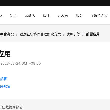
案
定价
云商店
伙伴
开发者
服务
了解华为云
数字化办公
/
致远互联协同管理解决方案
/
实施步骤
/
部署应用
应用
：
2023-03-24 GMT+08:00
境部署
环境部署
可信数据库部署