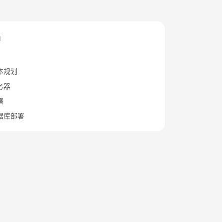
档
本规划
务器
署
据库部署