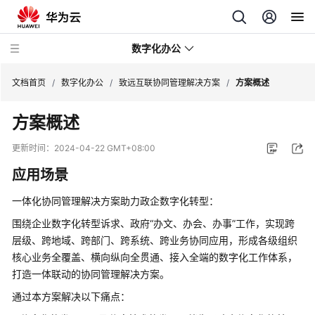
数字化办公
文档首页
/
数字化办公
/
致远互联协同管理解决方案
/
方案概述
方案概述
致
远
更新时间：
2024-04-22 GMT+08:00
互
应用场景
联
协
一体化协同管理解决方案助力政企数字化转型：
同
管
围绕企业数字化转型诉求、政府“办文、办会、办事”工作，实现跨
理
层级、跨地域、跨部门、跨系统、跨业务协同应用，形成各级组织
解
核心业务全覆盖、横向纵向全贯通、接入全端的数字化工作体系，
决
打造一体联动的协同管理解决方案。
方
通过本方案解决以下痛点：
案