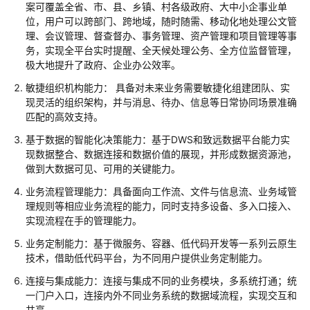
案可覆盖全省、市、县、乡镇、村各级政府、大中小企事业单
工
位，用户可以跨部门、跨地域，随时随需、移动化地处理公文管
作
理、会议管理、督查督办、事务管理、资产管理和项目管理等事
站
务，实现全平台实时提醒、全天候处理公务、全方位监督管理，
解
极大地提升了政府、企业办公效率。
决
方
敏捷组织机构能力： 具备对未来业务需要敏捷化组建团队、实
案
现灵活的组织架构，并与消息、待办、信息等日常协同场景准确
匹配的高效支持。
泛
基于数据的智能化决策能力：基于DWS和致远数据平台能力实
微
现数据整合、数据连接和数据价值的展现，并形成数据资源池，
e-
做到大数据可见、可用的关键能力。
cology
业务流程管理能力：具备面向工作流、文件与信息流、业务域管
协
理规则等相应业务流程的能力，同时支持多设备、多入口接入、
同
实现流程在手的管理能力。
办
公
业务定制能力：基于微服务、容器、低代码开发等一系列云原生
解
技术，借助低代码平台，为不同用户提供业务定制能力。
决
连接与集成能力：连接与集成不同的业务模块，多系统打通；统
方
一门户入口，连接内外不同业务系统的数据域流程，实现交互和
案
共享。