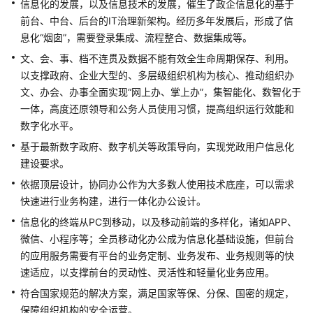
信息化的发展，以及信息技术的发展，催生了政企信息化的基于
方
前台、中台、后台的IT治理新架构。经历多年发展后，形成了信
案
息化“烟囱”，需要登录集成、流程整合、数据集成等。
概
文、会、事、档不连贯及数据不能有效全生命周期保存、利用。
述
以支撑政府、企业大型的、多层级组织机构为核心、推动组织办
文、办会、办事全面实现“网上办、掌上办”，集智能化、数智化于
资
一体，高度还原领导和公务人员使用习惯，提高组织运行效能和
源
和
数字化水平。
成
基于最新数字政府、数字机关等政策导向，实现党政用户信息化
本
建设要求。
规
依据顶层设计，协同办公作为大多数人使用技术底座，可以需求
划
快速进行业务构建，进行一体化办公设计。
实
信息化的终端从PC到移动，以及移动前端的多样化，诸如APP、
施
微信、小程序等；全员移动化办公成为信息化基础设施，但前台
步
的应用服务需要有平台的业务定制、业务发布、业务规则等的快
骤
速适应，以支撑前台的灵动性、灵活性和轻量化业务应用。
符合国家规范的解决方案，满足国家等保、分保、国密的规定，
修
保障组织机构的安全运营。
订