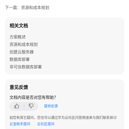
云
下一篇：资源和成本规划
智
慧
全
相关文档
税
务
方案概述
基
资源和成本规划
线
创建云服务器
解
决
数据库部署
方
非可信数据库部署
案
全
意见反馈
场
景
文档内容是否对您有帮助？
万
提供反馈
户
AI
如您有其它疑问，您也可以通过华为云社区问答频道来与我们联系探讨
智
云宝助手提问
云社区提问
能