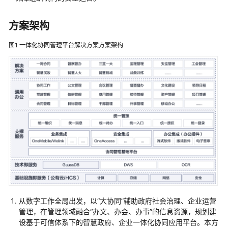
记
录
方案架构
蓝
图1
一体化协同管理平台解决方案方案架构
凌
协
同
办
公
解
决
方
案
赞
奇
超
从数字工作全局出发，以“大协同”辅助政府社会治理、企业运营
高
管理，在管理领域融合“办文、办会、办事”的信息资源，规划建
清
设基于可信体系下的智慧政府、企业一体化协同应用平台。本方
云