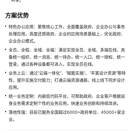
法
方案优势
大
大
特色办公应用：聚焦核心工作，全面覆盖政府、企业办公与事务
电
处理应用，高度还原政府、企业的应用场景基础上，优化政府、
子
企业办公模式。
合
同
全员、全程、全域、全端：满足实现全员、全域、多端在线，具
云
备统一组织、统一消息、统一待办，统一入口、统一授权、统一
解
登录，通过各种设备都可进入，实现全员在线。
决
业务上云：通过“云端一体化”、“赋能实施”、“丰富设计资源”等特
方
性，提升实施交付能力；打通云端资源通路，线上线下同步设计
案
应用。
实
践
统一业务定制：内嵌低代码平台，可帮助政府、企业客户根据自
身业务需求定制个性的业务应用，快速业务创新和持续改进。
华
落地性强：目前已服务全国超过6000+政府单位、45000+家企
盟
业。
税
纪