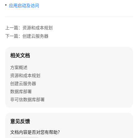
理
应用启动及访问
解
决
方
上一篇：资源和成本规划
案
下一篇：创建云服务器
方
案
相关文档
概
述
方案概述
资源和成本规划
资
创建云服务器
源
数据库部署
和
成
非可信数据库部署
本
规
划
意见反馈
文档内容是否对您有帮助？
实