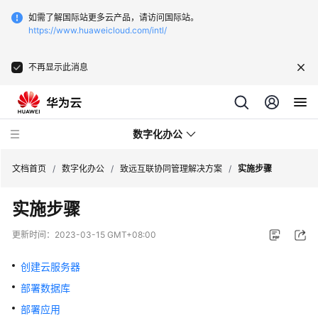
如需了解国际站更多云产品，请访问国际站。
https://www.huaweicloud.com/intl/
不再显示此消息
数字化办公
文档首页
/
数字化办公
/
致远互联协同管理解决方案
/
实施步骤
实施步骤
致
远
更新时间：
2023-03-15 GMT+08:00
互
联
创建云服务器
协
部署数据库
同
管
部署应用