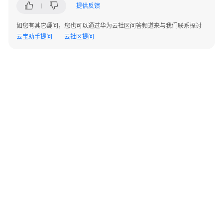
施
提供反馈
步
骤
如您有其它疑问，您也可以通过华为云社区问答频道来与我们联系探讨
云宝助手提问
云社区提问
创
建
云
服
务
器
部
署
数
据
库
©2026 Huaweicloud.com 版权所有
黔ICP备20004760号-14
苏B2-20130048号
部
A2.B1.B2-20070312
增值电信业务经营许可证：B1.B2-20200593 | 代理域名注册服务机构：新网、西数
署
电子营业执照
贵公网安备 52990002000093号
应