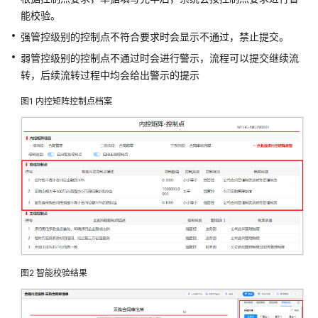
云
能校验。
平
台
强管控级别的控制点不符合要求时会显示不通过，禁止提交。
解
弱管控级别的控制点不通过时会进行警示，流程可以提交继续流
决
转，后续流转过程中均会给出警示的提示
方
案
图1
内控矩阵控制点档案
讯
方
人
才
培
养
解
决
方
案
图2
智能校验结果
华