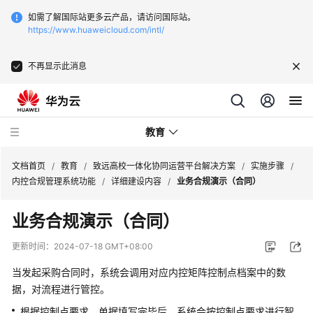
如需了解国际站更多云产品，请访问国际站。
https://www.huaweicloud.com/intl/
不再显示此消息
教育
文档首页
/
教育
/
致远高校一体化协同运营平台解决方案
/
实施步骤
/
内控合规管理系统功能
/
详细建设内容
/
业务合规演示（合同）
华
业务合规演示（合同）
为
云
更新时间：
2024-07-18 GMT+08:00
区
域
当发起采购合同时，系统会调用对应内控矩阵控制点档案中的数
教
据，对流程进行管控。
育
根据控制点要求，单据填写完毕后，系统会按控制点要求进行智