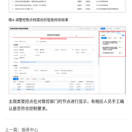
云
平
台
图4
调整控制点档案后的智能校验结果
解
决
方
案
拓
维
智
慧
教
育
云
主观类管控点在对管控部门的节点进行显示，有相应人员手工确
平
认是否符合控制要求。
台
解
决
方
上一篇：报表中心