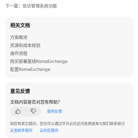
案
下一篇：信访管理系统功能
酷
学
相关文档
院
方案概述
企
业
资源和成本规划
培
操作流程
训
购买部署基线RomaExchange
解
配置RomaExchange
决
方
案
意见反馈
实
践
文档内容是否对您有帮助？
提供反馈
中
软
如您有其它疑问，您也可以通过华为云社区问答频道来与我们联系探讨
国
云宝助手提问
云社区提问
际