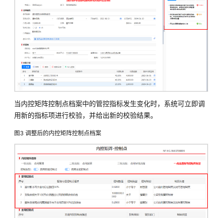
为
云
双
减
课
后
服
务
解
决
当内控矩阵控制点档案中的管控指标发生变化时，系统可立即调
方
用新的指标项进行校验，并给出新的校验结果。
案
实
图3
调整后的内控矩阵控制点档案
践
东
软
智
慧
教
育