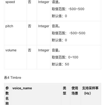
speed
否
Integer
语速。
Websocket
接
取值范围：-500~500
口
默认值：0
录
pitch
否
Integer
音高。
音
取值范围： -500~500
文
件
默认值：0
识
别
volume
否
Integer
音量。
取值范围：0~100
实
默认值：50
时
语
音
表4
Timbre
识
别
参
voice_name
类
使用
支持采样率
数
型
场景
（Hz）
语
名
音
称