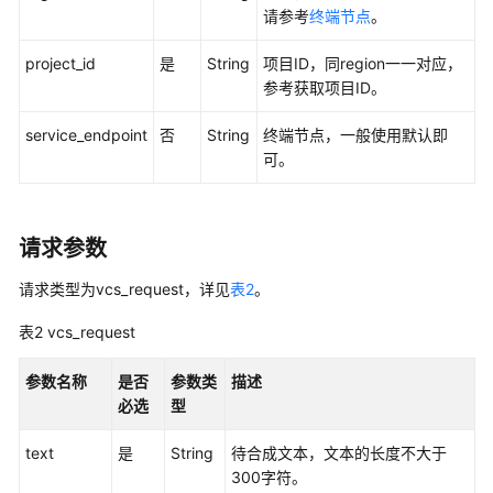
考
请参考
终端节点
。
SDK
project_id
是
String
项目ID，同region一一对应，
简
参考获取项目ID。
介
service_endpoint
否
String
终端节点，一般使用默认即
可。
SDK（新
版）
SDK（websocket）
请求参数
AK/SK
请求类型为vcs_request，详见
表2
。
认
表2
vcs_request
证
参数名称
是否
参数类
描述
准
必选
型
备
环
text
是
String
待合成文本，文本的长度不大于
境
300字符。