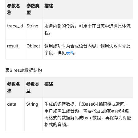
参数名
参数类
描述
产
称
型
品
术
trace_id
String
服务内部的令牌，可用于在日志中追溯具体流
语
程。
责
result
Object
调用成功时为合成语音内容，调用失败时无此
任
字段，详见
表6
。
共
担
表6
result数据结构
云
服
参数名
参数类
描述
务
称
型
等
data
级
String
生成的语音数据，以Base64编码格式返回。
协
用户如需生成音频，需要将返回的Base64编
议
码格式的数据解码成byte数组，再保存为对应
（SLA）
格式的音频。