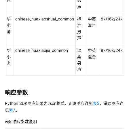
伟
男
声
API
参
华
chinese_huaxiaoshuai_common
标
中英
8k/16k/24k
考
小
准
混合
帅
男
常
声
见
问
华
chinese_huaxiaojie_common
温
中英
8k/16k/24k
题
小
柔
混合
杰
男
文
声
档
下
载
响应参数
Python SDK响应结果为Json格式，正确响应详见
表5
，错误响应详
通
见
表7
。
用
参
表5
响应参数说明
考