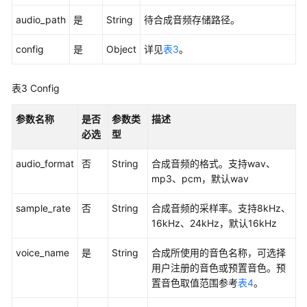
Java
audio_path
是
String
待合成音频存储路径。
SDK
config
是
Object
详见
表3
。
Python
SDK
表3
Config
一
句
参数名称
是否
参数类
描述
话
必选
型
识
别
audio_format
否
String
合成音频的格式。支持wav、
Http
mp3、pcm，默认wav
接
sample_rate
口
否
String
合成音频的采样率。支持8kHz、
16kHz、24kHz，默认16kHz
一
voice_name
是
String
合成所使用的音色名称，可选择
句
用户注册的音色或预置音色。预
话
置音色取值范围参考
表4
。
识
别