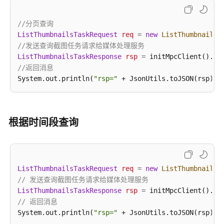
指
南
//分页查询
ListThumbnailsTaskRequest
req
=
new
ListThumbnailsT
最
//发送查询截图任务请求给媒体处理服务
佳
ListThumbnailsTaskResponse
rsp
=
实
//返回消息
践
System.out.println(
"rsp="
API
参
考
根据时间段查询
SDK
参
考
ListThumbnailsTaskRequest
req
=
new
ListThumbnailsT
// 发送查询截图任务请求给媒体处理服务
SDK
ListThumbnailsTaskResponse
rsp
=
介
// 返回消息
绍
System.out.println(
"rsp="