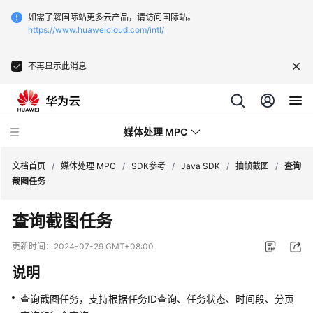
如需了解国际站更多云产品，请访问国际站。
https://www.huaweicloud.com/intl/
不再显示此消息
媒体处理 MPC
文档首页
/
媒体处理 MPC
/
SDK参考
/
Java SDK
/
抽帧截图
/
查询
截图任务
最
查询截图任务
新
动
更新时间：
2024-07-29 GMT+08:00
态
说明
服
查询截图任务，支持根据任务ID查询、任务状态、时间段、分页
务