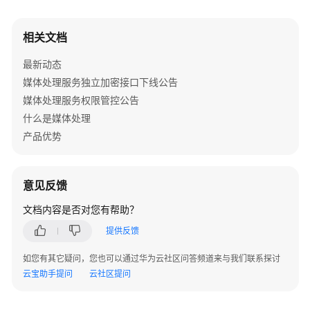
配
BasicCredentials
auth
=
new
BasicCredential
置
return
 MpcClient.newBuilder()

相关文档
                .withHttpConfig(httpConfig)

转
                .withCredential(auth)

码
最新动态
                .withEndpoint(endpoint)

模
媒体处理服务独立加密接口下线公告
                .build();

板
    }

媒体处理服务权限管控公告
配
什么是媒体处理
/**

置
产品优势
     * 查询截图任务

水
     * 
@param
 args

印
     */
模
意见反馈
public
static
void
main
(String[] args)
 {

板
ListThumbnailsTaskRequest
req
=
new
ListThu
文档内容是否对您有帮助？
                .withStartTime(
"20201220131400"
)

SDK
提供反馈
                .withEndTime(
"20201220131400"
)

&
                .withStatus(ListThumbnailsTaskReques
API
如您有其它疑问，您也可以通过华为云社区问答频道来与我们联系探讨
try
 {

对
云宝助手提问
云社区提问
ListThumbnailsTaskResponse
rsp
=
 initMp
应
            System.out.println(
"rsp="
 + JsonUtils.to
关