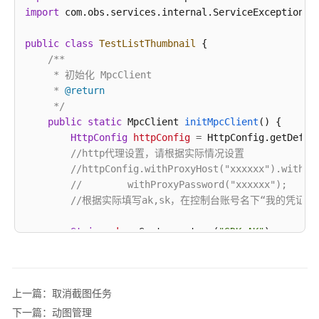
图
import
 com.obs.services.internal.ServiceException;

任
务
public
class
TestListThumbnail
 {

/**

动
     * 初始化 MpcClient

图
     * 
@return
管
     */
理
public
static
 MpcClient 
initMpcClient
()
 {

HttpConfig
httpConfig
=
 HttpConfig.getDefau
视
//http代理设置，请根据实际情况设置
频
//httpConfig.withProxyHost("xxxxxx").withPr
解
//        withProxyPassword("xxxxxx");
析
//根据实际填写ak,sk，在控制台账号名下“我的凭证 >
转
String
ak
=
 System.getenv(
"SDK_AK"
);

封
String
sk
=
 System.getenv(
"SDK_SK"
);

装
//根据实际填写项目ID，在控制台账号名下“我的凭证 >
管
String
projectId
=
 System.getenv(
"PROJECT_I
上一篇：取消截图任务
理
//根据实际填写所需endpoint，这里以“region01”为
String
endpoint
=
"https://mpc.region01.myh
下一篇：动图管理