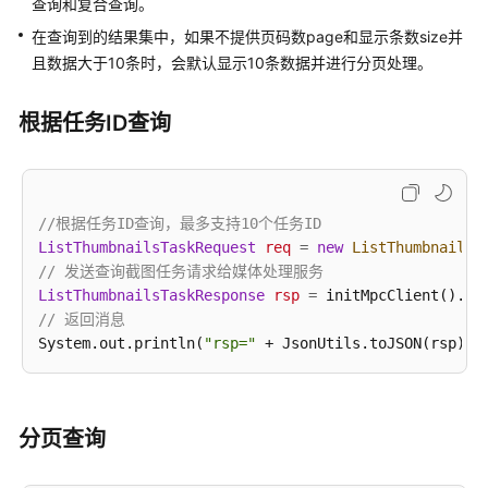
查询和复合查询。
公
告
在查询到的结果集中，如果不提供页码数page和显示条数size并
且数据大于10条时，会默认显示10条数据并进行分页处理。
产
品
根据任务ID查询
介
绍
计
//根据任务ID查询，最多支持10个任务ID
费
ListThumbnailsTaskRequest
req
=
new
ListThumbnailsT
说
// 发送查询截图任务请求给媒体处理服务
明
ListThumbnailsTaskResponse
rsp
=
// 返回消息
快
System.out.println(
"rsp="
速
入
门
分页查询
用
户