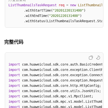
截
ListThumbnailsTaskRequest
req
=
new
ListThumbnailsT
图
        .withStartTime(
"20201220131400"
)

        .withEndTime(
"20201220131400"
)

新
建
截
图
任
完整代码
务
取
消
import
截
import
图
import
任
import
务
import
import
查
import
询
import
截
import