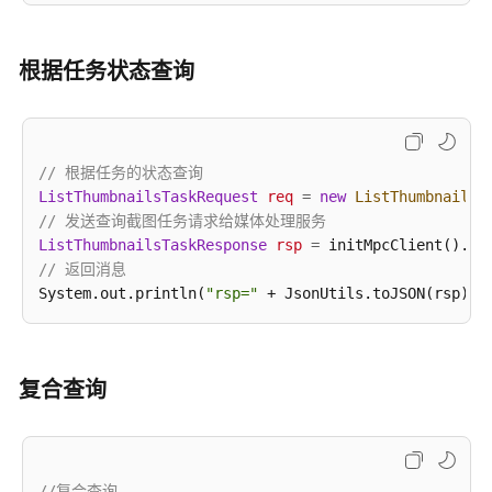
SDK
下
载
根据任务状态查询
Java
SDK
// 根据任务的状态查询
开
ListThumbnailsTaskRequest
req
=
new
ListThumbnailsT
发
// 发送查询截图任务请求给媒体处理服务
前
ListThumbnailsTaskResponse
rsp
=
准
// 返回消息
备
System.out.println(
"rsp="
视
频
转
复合查询
码
抽
帧
//复合查询