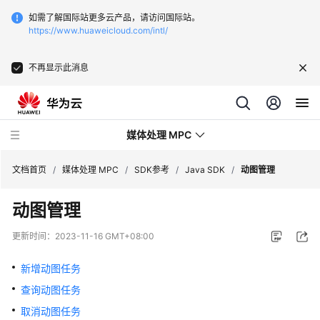
如需了解国际站更多云产品，请访问国际站。
https://www.huaweicloud.com/intl/
不再显示此消息
媒体处理 MPC
文档首页
/
媒体处理 MPC
/
SDK参考
/
Java SDK
/
动图管理
动图管理
最
新
更新时间：
2023-11-16 GMT+08:00
动
态
新增动图任务
查询动图任务
服
务
取消动图任务