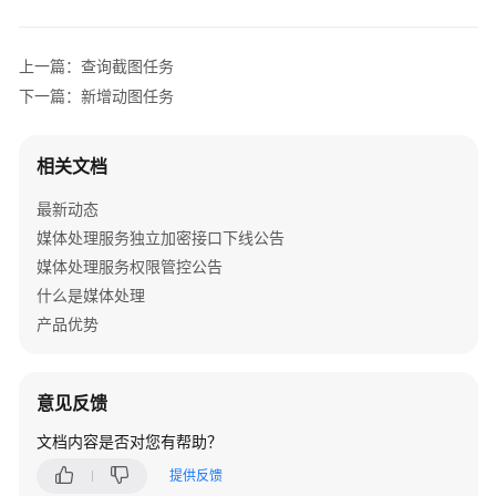
公
告
上一篇：查询截图任务
产
下一篇：新增动图任务
品
介
绍
相关文档
最新动态
计
费
媒体处理服务独立加密接口下线公告
说
媒体处理服务权限管控公告
明
什么是媒体处理
产品优势
快
速
入
意见反馈
门
文档内容是否对您有帮助？
用
提供反馈
户