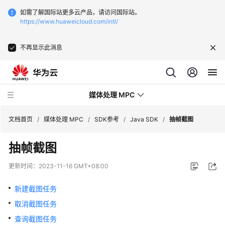
如需了解国际站更多云产品，请访问国际站。
https://www.huaweicloud.com/intl/
不再显示此消息
媒体处理 MPC
文档首页
/
媒体处理 MPC
/
SDK参考
/
Java SDK
/
抽帧截图
抽帧截图
最
新
更新时间：
2023-11-16 GMT+08:00
动
态
新建截图任务
取消截图任务
服
务
查询截图任务