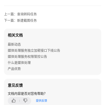
公
告
上一篇：查询转码任务
产
下一篇：新建截图任务
品
介
绍
相关文档
最新动态
计
费
媒体处理服务独立加密接口下线公告
说
媒体处理服务权限管控公告
明
什么是媒体处理
产品优势
快
速
入
意见反馈
门
文档内容是否对您有帮助？
用
提供反馈
户