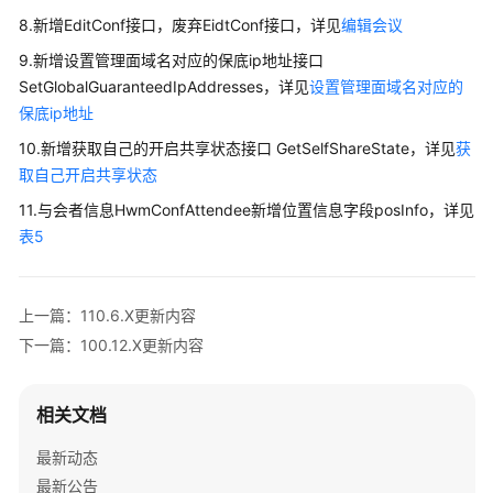
南
8.新增EditConf接口，废弃EidtConf接口，详见
编辑会议
9.新增设置管理面域名对应的保底ip地址接口
智
SetGlobalGuaranteedIpAddresses，详见
设置管理面域名对应的
能
保底ip地址
会
议
10.新增获取自己的开启共享状态接口 GetSelfShareState，详见
获
室
取自己开启共享状态
用
11.与会者信息HwmConfAttendee新增位置信息字段posInfo，详见
户
表5
指
南
上一篇：110.6.X更新内容
开
发
下一篇：100.12.X更新内容
与
集
成
相关文档
最新动态
开
最新公告
发