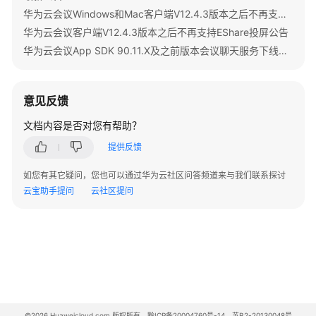
指
华为云会议Windows和Mac客户端V12.4.3版本之后不再支持IdeaShare投屏公告
南
华为云会议客户端V12.4.3版本之后不再支持EShare投屏公告
华为云会议App SDK 90.11.X及之前版本会议聊天服务下线公告
服
务
端
意见反馈
API
参
文档内容是否对您有帮助？
考
提供反馈
客
如您有其它疑问，您也可以通过华为云社区问答频道来与我们联系探讨
户
云宝助手提问
云社区提问
端
SDK
参
考
SDK
概
述
©2026 Huaweicloud.com 版权所有
黔ICP备20004760号-14
苏B2-20130048号