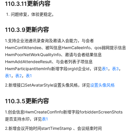
介
110.3.11更新内容
绍
问题修复，体验更稳定。
计
费
110.3.9更新内容
说
明
1.支持企业池通讯录查询及邀请入会能力，与会者
HwmConfAttendee、被叫信息HwmCalleeInfo、qos弱网提示信息
购
HwmPoorNetWorkQualityInfo、邀请与会者结果信息
买
HwmAddAttendeeResult、与会者列表子项信息
指
HwmParticipantItemInfo新增字段orgId企业id，详见
表1
，
表3
，
南
表1
，
表2
，
表1
2.新增接口SetAvatarStyle设置头像风格，详见
设置头像风格
快
速
入
110.3.5更新内容
门
1.创会信息HwmCreateConfInfo新增字段forbiddenScreenShots
管
是否支持水印，详见
表1
理
2.新增会议开始时间startTimeStamp 、会议结束时间