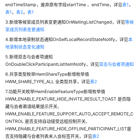
员
endTimeStamp，废弃原有字段startTime 、endTime，详见
表1
，
指
表1
，
表2
，
表1
南
3.新增等候室成员列表变更通知OnWaitingListChanged，详见
等候
视
室成员列表变更通知
频
4.新增本地录制状态通知OnSelfLocalRecordStateNotify，详见
本
会
地录制状态变化通知
议
用
5.新增双击与会者项通知
户
OnDoubleClickParticipantListItemNotify，详见
双击与会者项通知
指
6.共享类型枚举HwmShareType新增枚举值
南
HWM_SHARE_TYPE_ALL 全类型共享，详见
表2
网
7.功能开关枚举HwmEnableFeatureType新增枚举值
络
HWM_ENABLE_FEATURE_HIDE_INVITE_RESULT_TOAST 是否隐
研
藏与会者邀请结果提示开关、
讨
HWM_ENABLE_FEATURE_SUPPORT_AUTO_ACCEPT_REMOTE_C
会
ONTROL 是否支持自动接受远程控制开关、
用
HWM_ENABLE_FEATURE_HIDE_OFFLINE_PARTICIPANT_LIST是
户
否支持隐藏与会者列表未入会标签开关，详见
表2
指