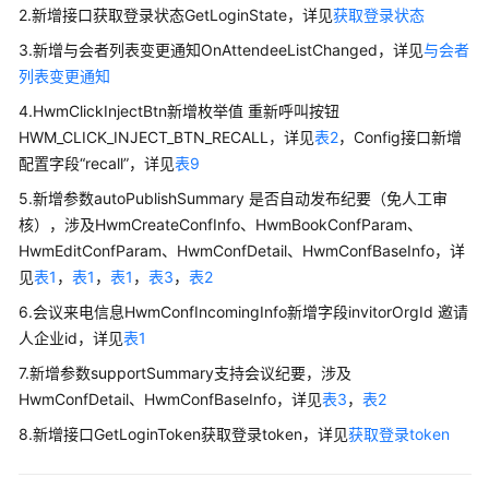
员
2.新增接口获取登录状态GetLoginState，详见
获取登录状态
指
南
3.新增与会者列表变更通知OnAttendeeListChanged，详见
与会者
列表变更通知
视
4.HwmClickInjectBtn新增枚举值 重新呼叫按钮
频
HWM_CLICK_INJECT_BTN_RECALL，详见
表2
，Config接口新增
会
配置字段“recall”，详见
表9
议
用
5.新增参数autoPublishSummary 是否自动发布纪要（免人工审
户
核），涉及HwmCreateConfInfo、HwmBookConfParam、
指
HwmEditConfParam、HwmConfDetail、HwmConfBaseInfo，详
南
见
表1
，
表1
，
表1
，
表3
，
表2
6.会议来电信息HwmConfIncomingInfo新增字段invitorOrgId 邀请
网
人企业id，详见
表1
络
研
7.新增参数supportSummary支持会议纪要，涉及
讨
HwmConfDetail、HwmConfBaseInfo，详见
表3
，
表2
会
8.新增接口GetLoginToken获取登录token，详见
获取登录token
用
户
指