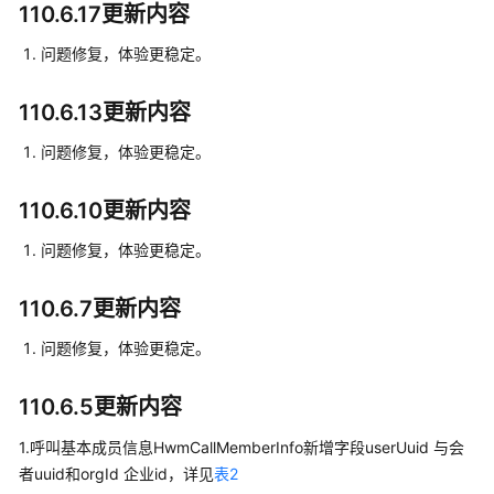
介
110.6.17更新内容
绍
问题修复，体验更稳定。
计
费
110.6.13更新内容
说
明
问题修复，体验更稳定。
购
110.6.10更新内容
买
指
问题修复，体验更稳定。
南
110.6.7更新内容
快
速
问题修复，体验更稳定。
入
门
110.6.5更新内容
管
1.呼叫基本成员信息HwmCallMemberInfo新增字段userUuid 与会
理
者uuid和orgId 企业id，详见
表2