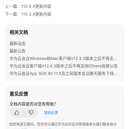
南
上一篇：110.9.X更新内容
下一篇：110.3.X更新内容
智
能
会
相关文档
议
最新动态
室
用
最新公告
户
华为云会议Windows和Mac客户端V12.4.3版本之后不再支持IdeaShare投屏公告
指
华为云会议客户端V12.4.3版本之后不再支持EShare投屏公告
南
华为云会议App SDK 90.11.X及之前版本会议聊天服务下线公告
开
发
意见反馈
与
集
文档内容是否对您有帮助？
成
提供反馈
开
如您有其它疑问，您也可以通过华为云社区问答频道来与我们联系探讨
发