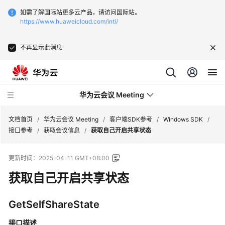
如需了解国际站更多云产品，请访问国际站。
https://www.huaweicloud.com/intl/
不再显示此消息
华为云会议 Meeting
文档首页
/
华为云会议 Meeting
/
客户端SDK参考
/
Windows SDK
/
接口参考
/
获取会议信息
/
获取自己开启共享状态
最
更新时间：
2025-04-11 GMT+08:00
新
动
获取自己开启共享状态
态
GetSelfShareState
服
务
接口描述