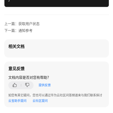
与
集
成
上一篇：获取用户状态
开
发
下一篇：通知参考
指
南
相关文档
服
务
端
意见反馈
API
参
文档内容是否对您有帮助？
考
提供反馈
客
如您有其它疑问，您也可以通过华为云社区问答频道来与我们联系探讨
户
云宝助手提问
云社区提问
端
SDK