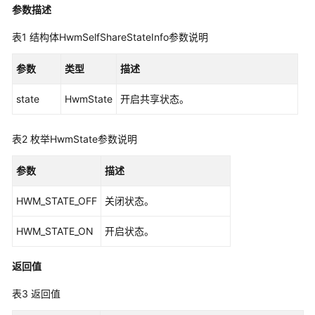
入
参数描述
门
表1
结构体HwmSelfShareStateInfo参数说明
管
参数
类型
描述
理
员
state
HwmState
开启共享状态。
指
南
表2
枚举HwmState参数说明
视
频
参数
描述
会
议
HWM_STATE_OFF
关闭状态。
用
户
HWM_STATE_ON
开启状态。
指
南
返回值
网
表3
返回值
络