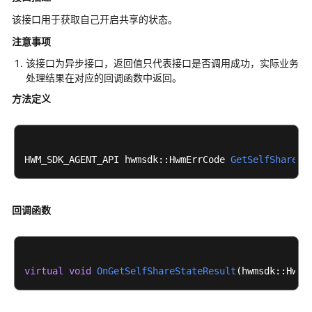
公
该接口用于获取自己开启共享的状态。
告
注意事项
产
该接口为异步接口，返回值只代表接口是否调用成功，实际业务
品
处理结果在对应的回调函数中返回。
介
方法定义
绍
计
费
HWM_SDK_AGENT_API hwmsdk::HwmErrCode 
GetSelfShareSt
说
明
购
回调函数
买
指
南
virtual
void
OnGetSelfShareStateResult
(hwmsdk::HwmE
快
速