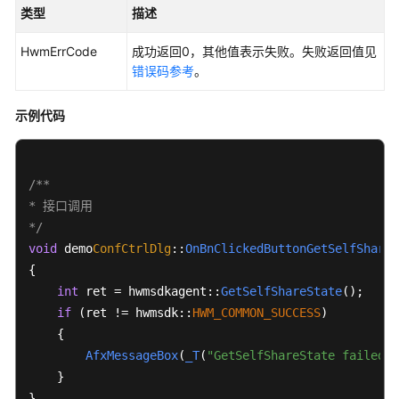
研
类型
描述
讨
会
HwmErrCode
成功返回0，其他值表示失败。失败返回值见
用
错误码参考
。
户
指
示例代码
南
智
能
/**

会
* 接口调用

议
*/
室
void
 demo
ConfCtrlDlg
::
OnBnClickedButtonGetSelfShareS
用
{

户
int
 ret = hwmsdkagent::
GetSelfShareState
();

指
if
 (ret != hwmsdk::
HWM_COMMON_SUCCESS
)

南
    {

AfxMessageBox
(
_T
(
"GetSelfShareState failed"
)
开
    }

发
}