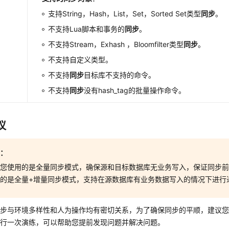
支持String，Hash，List，Set，Sorted Set类型
同步
。
不支持Lua脚本和事务的
同步
。
不支持Stream，Exhash ，Bloomfilter类型
同步
。
不支持自定义类型。
不支持
同步
目标库不支持的命令。
不支持
同步
没有hash_tag的批量操作命令。
议
意：
果您使用的是全量同步模式，确保源和目标数据库无业务写入，保证同步
的是全量+增量同步模式，支持在源数据库有业务数据写入的情况下进行
同步与环境多样性和人为操作均有密切关系，为了确保同步的平顺，建议
进行一次演练，可以帮助您提前发现问题并解决问题。