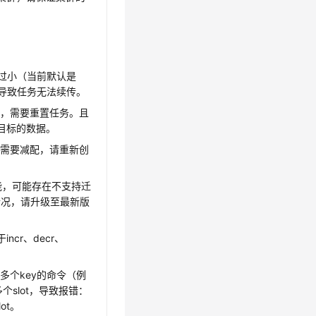
ut过小（当前默认是
，导致任务无法续传。
败，需要重置任务。且
目标的数据。
库需要减配，请重新创
步功能，可能存在不支持迁
情况，请升级至最新版
cr、decr、
多个key的命令（例
个slot，导致报错：
lot。