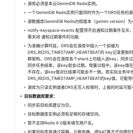
源库必须是本云
GeminiDB Redis
实例。
一个
GeminiDB Redis
实例只能同时作为一个DRS任务的
源数据库
GeminiDB Redis
内核版本（gemini version）
notify-keyspace-events 配置项开启通知过期事
需关闭 通知过期事件的功能.
为准确计算时延，DRS会在源库中插入一个前缀为
DRS_REDIS_TIMESTAMP_HEARTBEAT的 key记
群架构，DRS会在源库各个shard上均插入该key，同步
同步任务结束，该key就会过期。增量过程中，该key值
不存在，该key值对比结果可能会不一致。若实际业务中
DRS_REDIS_TIMESTAMP_HEARTBEAT的key值，
源库为只读实例或者DRS无写入权限时，上报的时延可能
目标数据库要求：
同步前目标库建议为空。
目标数据库实例必须有足够的存储空间。
暂不支持Redis 6.0版本填写用户名。
如果目标库是通过容器、云服务器、或NAT等方式创建的