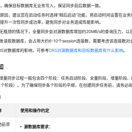
段，确保目标数据库无业务写入，保证同步前后数据一致。
原因，建议您在启动任务时选择“稍后启动”功能，将启动时间设置在业
效提升一次性同步成功率，避免同步对业务造成性能影响。
无瓶颈的情况下，全量同步会对源数据库增加约20MB/s的查询压力，以及
并发读取数据库，会占用大约6-10个session连接数，需要考虑该连接数
RS对数据库的影响，可参考
DRS对源数据库和目标数据库有什么影响
。
知
量+增量同步过程一般包含四个阶段：任务启动阶段、全量阶段、增量阶段
三个阶段）。为了确保同步各个阶段的平顺，在创建同步任务前，请务必
知
称
使用和操作约定
动前须
源数据库要求：