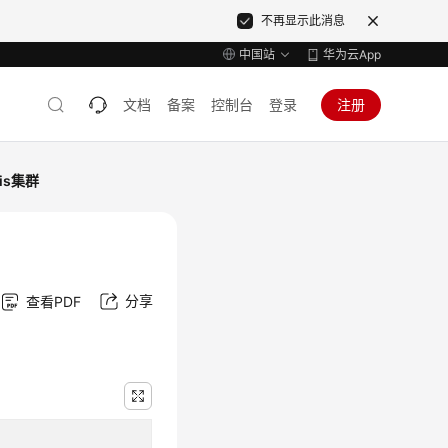
不再显示此消息
中国站
华为云App
文档
备案
控制台
登录
注册
dis集群
分享
查看PDF