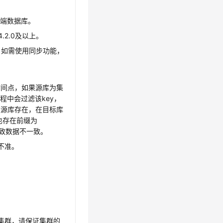
源端数据库。
为4.2.0及以上。
件互斥，如需使用同步功能，
录更新时间点，如果源库为集
过程中会过滤该key，
在源库存在，在目标库
也存在前缀为
可能导致数据不一致。
不准。
集群，请保证集群的