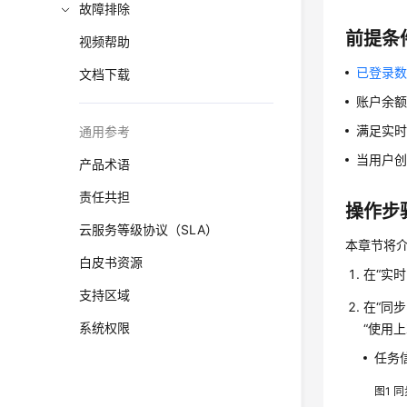
故障排除
前提条
视频帮助
已登录
文档下载
账户余额
满足实
通用参考
当用户创
产品术语
责任共担
操作步
云服务等级协议（SLA）
本章节将
白皮书资源
在“实
支持区域
在“同
系统权限
“使用
任务
图1
同