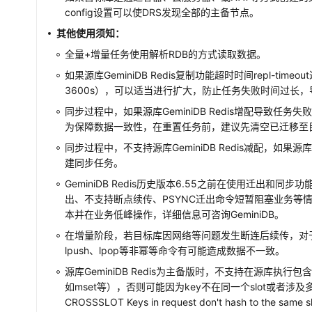
config设置可以使DRS发现全部的主备节点。
其他使用须知：
全量+增量任务使用解析RDB的方式读取数据。
如果源库
GeminiDB Redis
复制功能超时时间repl-timeo
3600s），可以适当进行扩大，防止任务失败时间过长
同步过程中，如果源库
GeminiDB Redis
增配导致任务失
为保障数据一致性，在重置任务前，建议先清空已迁移至
同步过程中，不支持源库
GeminiDB Redis
减配，如果源
建同步任务。
GeminiDB Redis历史版本6.55之前在使用迁出和同
出、不支持断点续传、PSYNC迁出命令短暂阻塞业务等
本并在业务低峰操作，详细信息可咨询GeminiDB。
在增量阶段，若目标库因网络等问题发生断连后续传，对于in
lpush、lpop等非幂等命令有可能造成数据不一致。
源库
GeminiDB Redis
为主备版时，不支持在源库执行包含
如mset等），否则可能因为key不在同一个slot或者涉及多
CROSSSLOT Keys in request don't hash to the same s