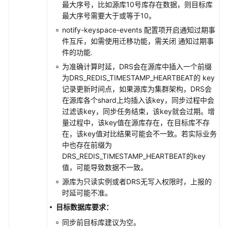
DDS
最大序号，比如源库10号库存在数据，则目标库
同
最大序号需要大于或等于10。
步
notify-keyspace-events 配置项开启通知过期事
到
件互斥，如需使用迁移功能，需关闭 通知过期事
MongoDB
件的功能.
为准确计算时延，DRS会在源库中插入一个前缀
将
为DRS_REDIS_TIMESTAMP_HEARTBEAT的 key
DDS
记录更新时间点，如果源库为集群架构，DRS会
同
在源库各个shard上均插入该key，同步过程中会
步
过滤该key，同步任务结束，该key就会过期。增
到
量过程中，该key值在源库存在，在目标库不存
Kafka
在，该key值对比结果可能会不一致。若实际业务
中也存在前缀为
将
DRS_REDIS_TIMESTAMP_HEARTBEAT的key
PostgreSQL
值，可能导致数据不一致。
同
源库为只读实例或者DRS无写入权限时，上报的
步
时延可能不准。
到
PostgreSQL
目标数据库要求：
同步前目标库建议为空。