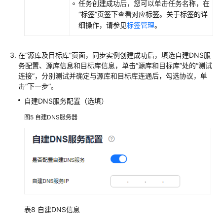
任务创建成功后，您可以单击任务名称，在
双
“标签”
页签下查看对应标签。关于标签的详
向
细操作，请参见
标签管理
。
同
步
在“源库及目标库”页面，同步实例创建成功后，填选自建DNS服
任
务配置、源库信息和目标库信息，单击
“源库和目标库”
处的
“测试
务
连接”
，分别测试并确定与源库和目标库连通后，勾选协议，单
管
击
“下一步”
。
理
自建DNS服务配置（选填）
图5
自建DNS服务器
标
签
管
理
连
接
诊
断
表8
自建DNS信息