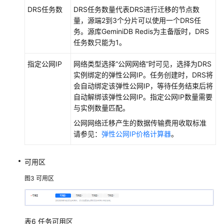
DRS任务数
DRS任务数量代表DRS进行迁移的节点数
将
量，源端2到3个分片可以使用一个DRS任
Microsoft
务。源库
GeminiDB Redis
为主备版时，DRS
SQL
任务数只能为1。
Server
同
指定公网IP
网络类型选择
“公网网络”
时可见，选择为DRS
步
实例绑定的弹性公网IP。任务创建时，DRS将
到
会自动绑定该弹性公网IP，等待任务结束后将
Kafka
自动解绑该弹性公网IP。指定公网IP数量需要
与实例数量匹配。
将
公网网络迁移产生的数据传输费用收取标准
GeminiDB
请参见：
弹性公网IP价格计算器
。
Redis
同
步
可用区
到
图3
可用区
Redis
单
机/
主
表6
任务可用区