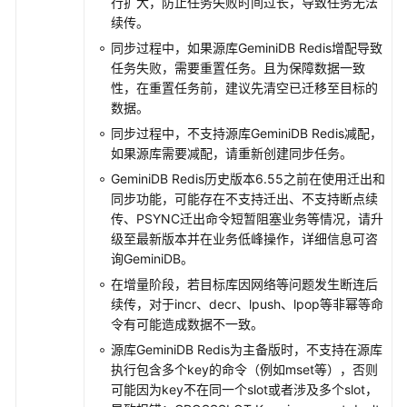
行扩大，防止任务失败时间过长，导致任务无法
布
续传。
式
同步过程中，如果源库
GeminiDB Redis
增配导致
版
任务失败，需要重置任务。且为保障数据一致
同
性，在重置任务前，建议先清空已迁移至目标的
步
数据。
到
同步过程中，不支持源库
GeminiDB Redis
减配，
Oracle
如果源库需要减配，请重新创建同步任务。
GeminiDB Redis历史版本6.55之前在使用迁出和
将
同步功能，可能存在不支持迁出、不支持断点续
GaussDB
传、PSYNC迁出命令短暂阻塞业务等情况，请升
分
级至最新版本并在业务低峰操作，详细信息可咨
布
询GeminiDB。
式
版
在增量阶段，若目标库因网络等问题发生断连后
同
续传，对于incr、decr、lpush、lpop等非幂等命
步
令有可能造成数据不一致。
到
源库
GeminiDB Redis
为主备版时，不支持在源库
Kafka
执行包含多个key的命令（例如mset等），否则
可能因为key不在同一个slot或者涉及多个slot，
将