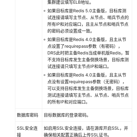
集群建议填写ELB地址。
白
皮
如果目标库是Redis 5.0主备版，目标库测
书
试连接请填写主节点、从节点、哨兵节点的
所有IP和对应端口，且主从节点和哨兵节点
的密码必须设置成一致。
API
参
如果目标库是Redis 4.0主备版，且主从节
考
点设置了requirepass参数（有密码），
DRS此时把主备Redis当成单机版Redis，暂
SDK
不支持目标库发生主备倒换场景，目标库测
参
试连接请只填写主节点IP和端口。
考
如果目标库是Redis 4.0主备版，且主从节
点没有设置requirepass参数（无密码），
场
可以支持目标库发生主备倒换场景，目标库
景
测试连接请填写主节点、从节点、哨兵节点
代
的所有IP和对应端口。
码
示
数据库密码
目标数据库的登录密码。
例
SSL安全连
如启用SSL安全连接，请在源库开启SSL，并
常
接
确保相关配置正确后上传SSL证书。