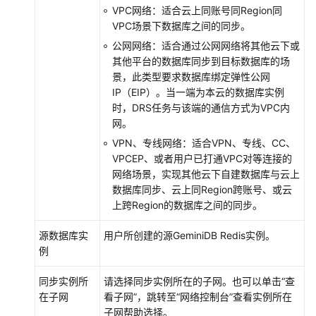
版
VPC网络：适合云上同账号同Region同
VPC场景下数据库之间的同步。
将
公网网络：适合通过公网网络将其他云下或
GaussDB
其他平台的数据库同步到目标数据库的场
集
景，此类型要求数据库绑定弹性公网
中
IP（EIP）。当一端为本云的数据库实例
式
时，DRS任务与该端的通信方式为VPC内
版
网。
同
VPN、专线网络：适合VPN、专线、CC、
步
VPCEP、或者用户已打通VPC对等连接的
到
网络场景，实现其他云下自建数据库与云上
PostgreSQL
数据库同步、云上同Region跨账号、或云
上跨Region的数据库之间的同步。
将
TaurusDB
源数据库实
用户所创建的源
GeminiDB Redis
实例。
同
例
步
到
同步实例所
请选择同步实例所在的子网。也可以单击“查
MySQL
在子网
看子网”，跳转至“网络控制台”查看实例所在
子网帮助选择。