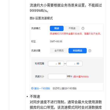
协
流速的大小需要根据业务场景来设置，不能超过
议
9999MB/s。
（SLA）
图9
设置流速模式
白
皮
书
资
源
支
持
区
域
系
统
权
不限速
限
对同步速度不进行限制，通常会最大化使用源数
据库的出口带宽。该流速模式同时会对源数据库