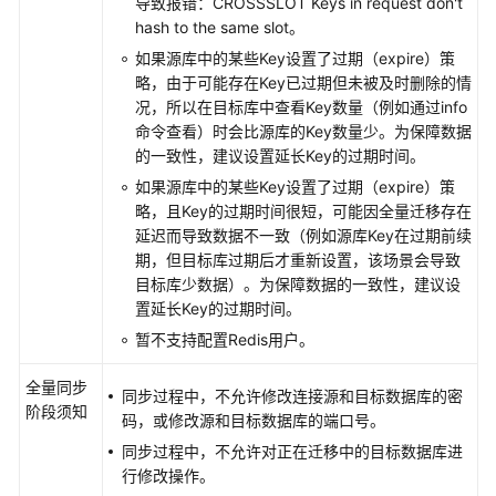
导致报错：CROSSSLOT Keys in request don't
GaussDB
hash to the same slot。
分
如果源库中的某些Key设置了过期（expire）策
布
略，由于可能存在Key已过期但未被及时删除的情
式
况，所以在目标库中查看Key数量（例如通过info
版
命令查看）时会比源库的Key数量少。为保障数据
同
的一致性，建议设置延长Key的过期时间。
步
如果源库中的某些Key设置了过期（expire）策
到
略，且Key的过期时间很短，可能因全量迁移存在
GaussDB
延迟而导致数据不一致（例如源库Key在过期前续
分
期，但目标库过期后才重新设置，该场景会导致
布
目标库少数据）。为保障数据的一致性，建议设
式
置延长Key的过期时间。
版
暂不支持配置Redis用户。
将
GaussDB
全量同步
同步过程中，不允许修改连接源和目标数据库的密
分
阶段须知
码，或修改源和目标数据库的端口号。
布
同步过程中，不允许对正在迁移中的目标数据库进
式
行修改操作。
版