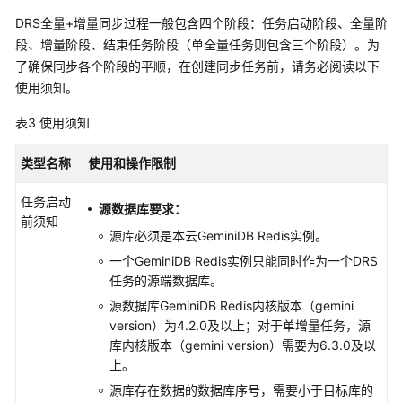
同
DRS全量+增量同步过程一般包含四个阶段：任务启动阶段、全量阶
步
段、增量阶段、结束任务阶段（单全量任务则包含三个阶段）。为
到
MySQL
了确保同步各个阶段的平顺，在创建同步任务前，请务必阅读以下
使用须知。
将
表3
使用须知
DDM
同
类型名称
使用和操作限制
步
到
任务启动
Oracle
源数据库要求：
前须知
源库必须是本云
GeminiDB Redis
实例。
将
一个
GeminiDB Redis
实例只能同时作为一个DRS
DDM
任务的源端数据库。
同
步
源数据库
GeminiDB Redis
内核版本（gemini
到
version）为4.2.0及以上；对于单增量任务，源
Kafka
库内核版本（gemini version）需要为6.3.0及以
上。
将
源库存在数据的数据库序号，需要小于目标库的