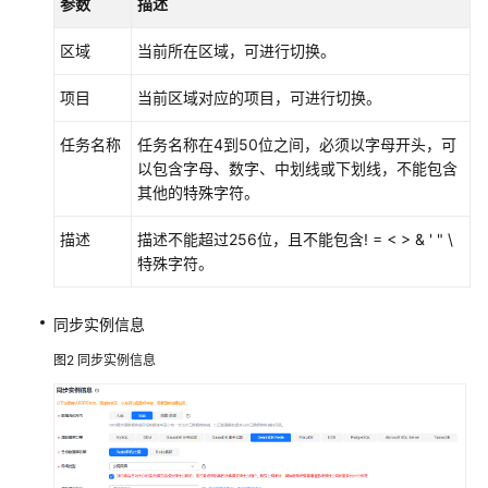
参数
描述
将
区域
当前所在区域，可进行切换。
GaussDB
项目
当前区域对应的项目，可进行切换。
集
中
任务名称
任务名称在4到50位之间，必须以字母开头，可
式
以包含字母、数字、中划线或下划线，不能包含
版
其他的特殊字符。
同
步
描述
描述不能超过256位，且不能包含! = < > & ' " \
到
特殊字符。
Kafka
将
同步实例信息
GaussDB
图2
同步实例信息
集
中
式
版
同
步