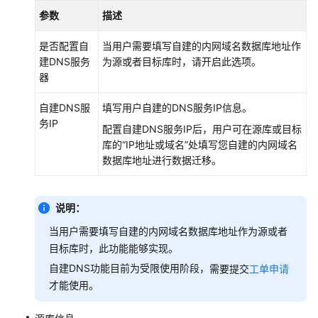
查
参数
描述
看
异
是否配置自
当用户需要填写自建的内网域名数据库地址作
常
建DNS服务
为源或者目标库时，请开启此选项。
数
器
据
自建DNS服
填写用户自建的DNS服务IP信息。
务IP
对
配置自建DNS服务IP后，用户可在源库或目标
接
库的“IP地址或域名”处填写您自建的内网域名
云
数据库地址进行数据迁移。
审
计
服
说明：
务
当用户需要填写自建的内网域名数据库地址作为源或者
目标库时，此功能能够实现。
对
接
自建DNS功能目前为受限使用阶段，
需要提交
工单申请
云
才能使用。
监
控