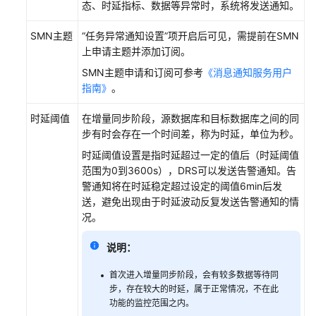
态、时延指标、数据等异常时，系统将发送通知。
SMN主题
“任务异常通知设置”
项开启后可见，需提前在SMN
上申请主题并添加订阅。
SMN主题申请和订阅可参考
《消息通知服务用户
指南》
。
时延阈值
在增量同步阶段，源数据库和目标数据库之间的同
步有时会存在一个时间差，称为时延，单位为秒。
时延阈值设置是指时延超过一定的值后（时延阈值
范围为0到3600s），DRS可以发送告警通知。告
警通知将在时延稳定超过设定的阈值6min后发
送，避免出现由于时延波动反复发送告警通知的情
况。
说明：
首次进入增量同步阶段，会有较多数据等待同
步，存在较大的时延，属于正常情况，不在此
功能的监控范围之内。