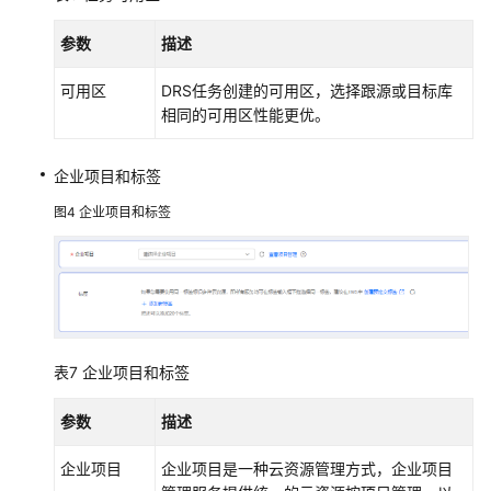
备
参数
描述
将
GeminiDB
可用区
DRS任务创建的可用区，选择跟源或目标库
Redis
相同的可用区性能更优。
同
步
到
企业项目和标签
Redis
图4
企业项目和标签
集
群
将
Microsoft
SQL
Server
表7
企业项目和标签
同
步
参数
描述
到
Microsoft
企业项目
企业项目是一种云资源管理方式，企业项目
SQL