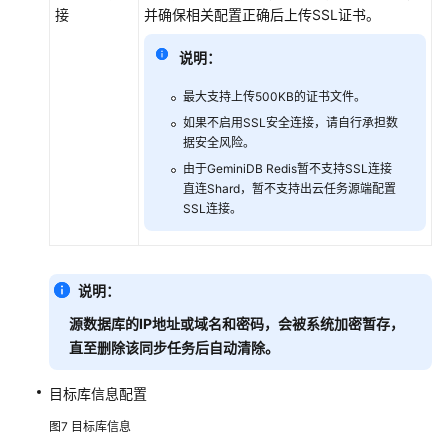
附
接
并确保相关配置正确后上传SSL证书。
录
说明：
实
最大支持上传500KB的证书文件。
时
如果不启用SSL安全连接，请自行承担数
迁
据安全风险。
移
由于GeminiDB Redis暂不支持SSL连接
直连Shard，暂不支持出云任务源端配置
备
SSL连接。
份
迁
移
说明：
实
源数据库的IP地址或域名和密码，
会被系统加密暂存，
时
直至删除该同步任务后自动清除。
灾
备
目标库信息配置
录
图7
目标库信息
制