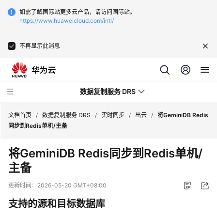
如需了解国际站更多云产品，请访问国际站。
https://www.huaweicloud.com/intl/
不再显示此消息
数据复制服务 DRS
文档首页
/
数据复制服务 DRS
/
实时同步
/
出云
/
将GeminiDB Redis
同步到Redis单机/主备
最
将GeminiDB Redis同步到Redis单机/
新
主备
动
态
更新时间：
2026-05-20 GMT+08:00
产
支持的源和目标数据库
品