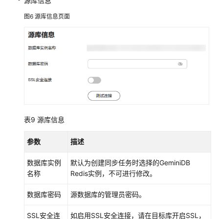
源库信息
服
图6
源库信息页面
务
对
接
云
日
志
服
务
表9
源库信息
同
步
参数
描述
场
景
数据库实例
默认为创建同步任务时选择的
GeminiDB
操
名称
Redis
实例，不可进行修改。
作
参
数据库密码
源数据库的管理员密码。
考
SSL安全连
如启用SSL安全连接，请在目标库开启SSL，