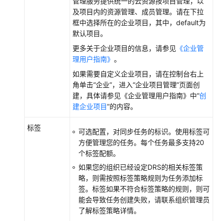
管理服务提供统一的云资源按项目管理，以
Server
及项目内的资源管理、成员管理。请在下拉
框中选择所在的企业项目，其中，default为
将
默认项目。
GeminiDB
更多关于企业项目的信息，请参见
《企业管
兼
理用户指南》
。
容
如果需要自定义企业项目，请在控制台右上
DynamoDB
角单击“企业”，进入“企业项目管理”页面创
接
建，具体请参见《企业管理用户指南》中“
创
口
建企业项目
”的内容。
同
步
标签
到
可选配置，对同步任务的标识。使用标签可
DynamoDB
方便管理您的任务。每个任务最多支持20
个标签配额。
自
如果您的组织已经设定DRS的相关标签策
建
略，则需按照标签策略规则为任务添加标
到
签。标签如果不符合标签策略的规则，则可
自
能会导致任务创建失败，请联系组织管理员
建
了解标签策略详情。