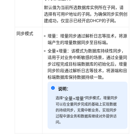
将
默认值为当前所选数据库实例所在子网，请
TaurusDB
选择有可用IP地址的子网。为确保同步实例创
同
建成功，仅显示已经开启DHCP的子网。
步
到
同步模式
增量：增量同步通过解析日志等技术，将源
Kafka
端产生的增量数据同步至目标端。
将
全量+增量：该模式为数据库持续性同步，
TaurusDB
适用于对业务中断敏感的场景，通过全量同
同
步过程完成目标端数据库的初始化后，增量
步
同步阶段通过解析日志等技术，将源端和目
到
标端数据库保持数据持续一致。
Oracle
说明：
将
选择
“全量+增量”
同步模式，增量同步
MariaDB
可以在全量同步完成的基础上实现数据
同
的持续同步，无需中断业务，实现同步
步
过程中源业务和数据库继续对外提供访
问。
到
MariaDB