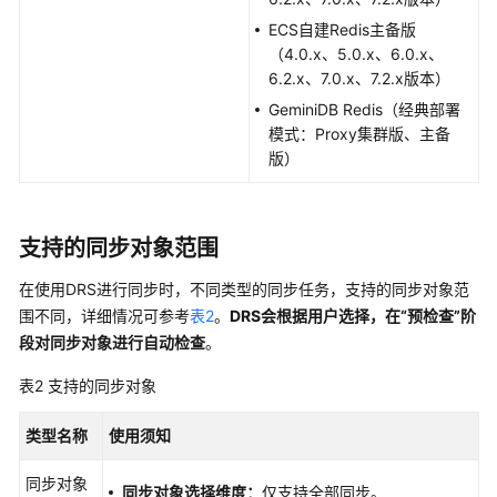
工
ECS自建Redis主备版
作
（4.0.x、5.0.x、6.0.x、
6.2.x、7.0.x、7.2.x版本）
实
GeminiDB Redis（经典部署
时
模式：Proxy集群版、主备
同
版）
步
同
步
支持的同步对象范围
方
案
在使用DRS进行同步时，不同类型的同步任务，支持的同步对象范
概
围不同，详细情况可参考
表2
。
DRS会根据用户选择，在“预检查”阶
览
段对同步对象进行自动检查
。
数
表2
支持的同步对象
据
同
类型名称
使用须知
步
拓
同步对象
同步对象选择维度：
仅支持全部同步。