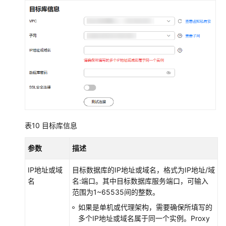
回
放
数
据
订
阅
校
验
任
表10
目标库信息
务
参数
描述
最
佳
IP地址或域
目标数据库的IP地址或域名，格式为IP地址/域
实
名
名:端口。其中目标数据库服务端口，可输入
践
范围为1~65535间的整数。
如果是单机或代理架构，需要确保所填写的
安
多个IP地址或域名属于同一个实例。Proxy
全