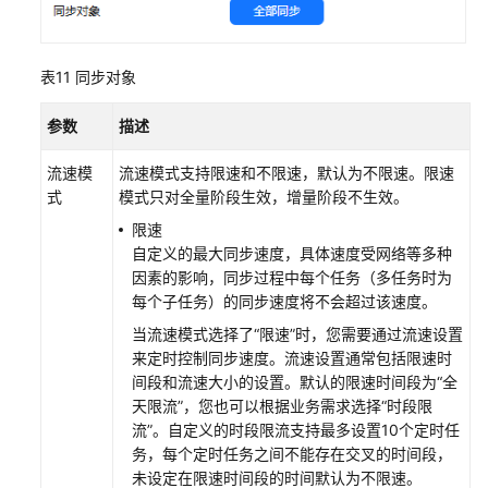
通
用
参
表11
同步对象
考
参数
描述
产
品
流速模
流速模式支持限速和不限速，默认为不限速。限速
术
式
模式只对全量阶段生效，增量阶段不生效。
语
限速
责
自定义的最大同步速度，具体速度受网络等多种
任
因素的影响，同步过程中每个任务（多任务时为
共
每个子任务）的同步速度将不会超过该速度。
担
当流速模式选择了“限速”时，您需要通过流速设置
来定时控制同步速度。流速设置通常包括限速时
云
间段和流速大小的设置。默认的限速时间段为“全
服
天限流”，您也可以根据业务需求选择“时段限
务
流”。自定义的时段限流支持最多设置10个定时任
等
务，每个定时任务之间不能存在交叉的时间段，
级
未设定在限速时间段的时间默认为不限速。