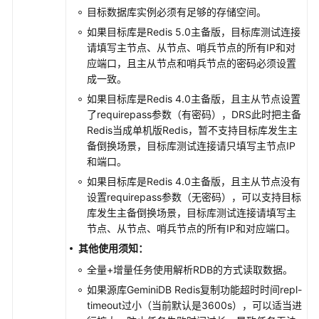
将
目标数据库实例必须有足够的存储空间。
PostgreSQL
如果目标库是Redis 5.0主备版，目标库测试连接
同
请填写主节点、从节点、哨兵节点的所有IP和对
步
应端口，且主从节点和哨兵节点的密码必须设置
到
成一致。
Kafka
如果目标库是Redis 4.0主备版，且主从节点设置
将
了requirepass参数（有密码），DRS此时把主备
GaussDB
Redis当成单机版Redis，暂不支持目标库发生主
分
备倒换场景，目标库测试连接请只填写主节点IP
布
和端口。
式
如果目标库是Redis 4.0主备版，且主从节点没有
版
设置requirepass参数（无密码），可以支持目标
同
库发生主备倒换场景，目标库测试连接请填写主
步
节点、从节点、哨兵节点的所有IP和对应端口。
到
其他使用须知：
MySQL
全量+增量任务使用解析RDB的方式读取数据。
将
如果源库
GeminiDB Redis
复制功能超时时间repl-
GaussDB
timeout过小（当前默认是3600s），可以适当进
分