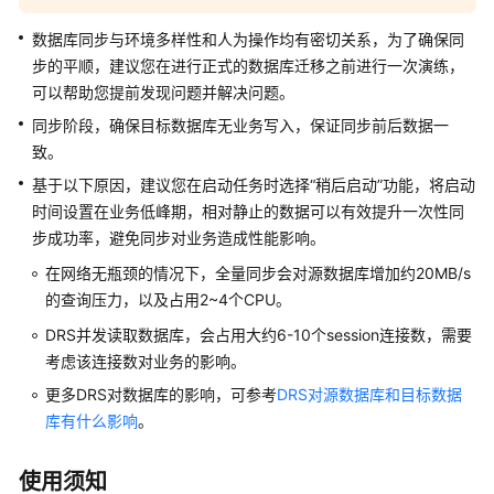
步
到
数据库同步与环境多样性和人为操作均有密切关系，为了确保同
Kafka
步的平顺，建议您在进行正式的数据库迁移之前进行一次演练，
可以帮助您提前发现问题并解决问题。
将
同步阶段，确保目标数据库无业务写入，保证同步前后数据一
MySQL
致。
同
步
基于以下原因，建议您在启动任务时选择“稍后启动”功能，将启动
到
时间设置在业务低峰期，相对静止的数据可以有效提升一次性同
Oracle
步成功率，避免同步对业务造成性能影响。
在网络无瓶颈的情况下，全量同步会对源数据库增加约20MB/s
将
的查询压力，以及占用2~4个CPU。
MySQL
同
DRS并发读取数据库，会占用大约6-10个session连接数，需要
步
考虑该连接数对业务的影响。
到
更多DRS对数据库的影响，可参考
DRS对源数据库和目标数据
MariaDB
库有什么影响
。
将
DDM
使用须知