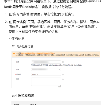
本章节将介绍在公网网络场景下，通过数据复制服务配置
GeminiDB
将
GaussDB
Redis
同步至Redis单机/主备数据库的任务流程。
集
在“实时同步管理”页面，单击“创建同步任务”。
中
在“同步实例”页面，填选区域、项目、任务名称、描述、同步实
式
例信息，单击
“开始创建”
。
此处支持单击“使用上次创建信息”，
版
使用上次创建任务实例缓存的信息。
同
步
任务信息
到
图1
同步任务信息
MySQL
将
GaussDB
集
中
式
版
同
步
表4
任务和描述
到
Oracle