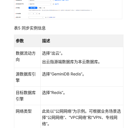
到
GaussDB
分
布
表5
同步实例信息
式
版
参数
描述
将
数据流动方
选择
“出云”
。
GaussDB
向
出云指源端数据库为本云数据库。
集
中
源数据库引
选择“
GeminiDB Redis
”。
式
擎
版
同
目标数据库
选择
“Redis”
。
步
引擎
到
GaussDB
网络类型
此处以
“公网网络”
为示例。可根据业务场景选
集
择
“公网网络”
、
“VPC网络”
和
“VPN、专线网
中
络”
。
式