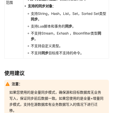
扑
范围
支持的同步对象
：
介
绍
支持String，Hash，List，Set，Sorted Set类型
同步
。
入
支持Lua脚本和事务的
同步
。
云
不支持Stream，Exhash ，Bloomfilter类型
同
步
。
出
不支持自定义类型。
云
不支持
同步
目标库不支持的命令。
将
MySQL
同
使用建议
步
到
注意：
MySQL
如果您使用的是全量同步模式，确保源和目标数据库无业务
写入，保证同步前后数据一致。如果您使用的是全量+增量同
将
MySQL
步模式，支持在源数据库有业务数据写入的情况下进行迁
同
移。