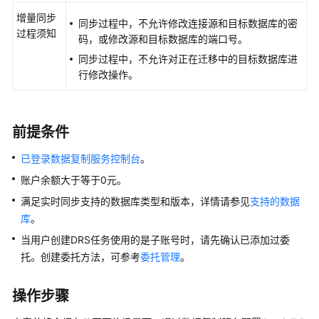
同
增量同步
步
同步过程中，不允许修改连接源和目标数据库的密
过程须知
到
码，或修改源和目标数据库的端口号。
GaussDB
同步过程中，不允许对正在迁移中的目标数据库进
集
行修改操作。
中
式
版
前提条件
将
已登录数据复制服务控制台
。
GaussDB
账户余额大于等于0元。
分
布
满足实时同步支持的数据库类型和版本，详情请参见
支持的数据
式
库
。
版
当用户创建DRS任务使用的是子账号时，请先确认已添加过委
同
托。创建委托方法，可参考
委托管理
。
步
到
PostgreSQL
操作步骤