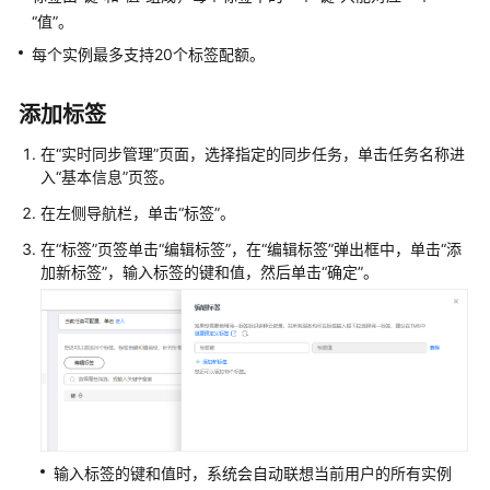
说
“值”。
明
每个实例最多支持20个标签配额。
快
速
添加标签
入
门
在“
实时同步
管理”页面，选择指定的同步任务，单击任务名称进
入
“基本信息”
页签。
用
在左侧导航栏，单击“标签”。
户
指
在
“标签”
页签单击
“编辑标签”
，在
“编辑标签”
弹出框中，单击“添
南
加新标签”，输入标签的键和值，然后单击
“确定”
。
准
备
工
作
实
时
输入标签的键和值时，系统会自动联想当前用户的所有实例