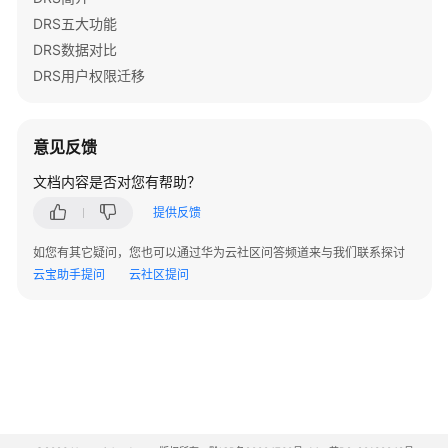
标
DRS五大功能
签
DRS数据对比
管
DRS用户权限迁移
理
连
意见反馈
接
诊
文档内容是否对您有帮助？
断
提供反馈
查
如您有其它疑问，您也可以通过华为云社区问答频道来与我们联系探讨
看
云宝助手提问
云社区提问
异
常
数
据
对
接
云