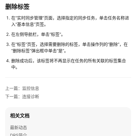
删除标签
出
在“
实时同步
管理”页面，选择指定的同步任务，单击任务名称进
云
入
“基本信息”
页签。
在左侧导航栏，单击“标签”。
自
建
在
“标签”
页签，选择需要删除的标签，单击操作列的
“删除”
，在
到
“删除标签”
弹出框中单击
“是”
。
自
删除成功后，该标签将不再显示在任务的所有关联的标签集合
建
中。
双
向
上一篇：监控信息
同
步
下一篇：连接诊断
任
相关文档
务
管
最新动态
理
DRS简介