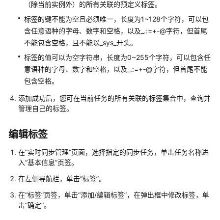
同
（除当前实例外）的所有关联的预定义标签。
步
标签的键不能为空且必须唯一，长度为1~128个字符，可以包
含任意语种的字母、数字和空格，以及_.:=+-@字符，但首尾
同
不能包含空格，且不能以_sys_开头。
步
方
标签的值可以为空字符串，长度为0~255个字符，可以包含任
案
意语种的字母、数字和空格，以及_.:=+-@字符，但首尾不能
概
包含空格。
览
添加成功后，您可在当前任务的所有关联的标签集合中，查询并
管理自己的标签。
数
据
同
编辑标签
步
在“
实时同步
管理”页面，选择指定的同步任务，单击任务名称进
拓
入
“基本信息”
页签。
扑
介
在左侧导航栏，单击“标签”。
绍
在
“标签”
页签，单击
“添加/编辑标签”
，在弹出框中修改标签，单
击
“确定”
。
入
云