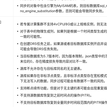
同步的对象中包含引擎为MyISAM的表，则目标数据库sql_
no_engine_substitution参数，否则可能会导致同步失败。
知
若专属计算集群不支持4vCPU/8G或以上规格实例，则无
对于表中的物理生成列，如果列是根据一个时间类型生成
一致的可能性。
在创建DRS任务之前，如果源或者目标数据库实例开启并设
可能会导致DRS任务失败。
当目标数据库为5.7版本时，因为版本限制，json类型中
末位的0，存在精度损失导致内容对比不一致。
源库不允许存在与目标库同名的无主键表。
源库如果存在非标浮点类型，且非标浮点类型存在宽松模
下无法写入的数据，同步过程可能会有数据不一致的风险
支持断点续传功能，但是对于无主键的表可能会出现重复
不支持源数据库恢复到之前时间点的操作(PITR)。
不支持目标数据库恢复到全量同步时间段范围内的PITR操