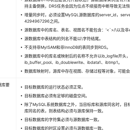
持主备倒换，DRS任务会因为位点不续接而中断导致无法
增量同步时，必须设置MySQL源数据库的server_id，serv
4294967296之间。
源数据库中的库名、表名、视图名不能包含：'<`>/\以及非A
源数据库中表结构的列名不能以\字符结尾。
不支持非MyISAM和非InnoDB的表同步到RDS。
源数据库中的库名或映射后的名称不允许以ib_logfile开头
ib_buffer_pool、ib_doublewrite、ibdata1、ibtmp1。
数据库映射时，源库中存在视图、存储过程等对象，可能
据库要
目标数据库的运行状态必须正常。
目标数据库必须有足够的磁盘空间。
除了MySQL系统数据库之外，当目标库和源库同名时，目
库同名的表，则表结构必须与源库保持一致。
目标数据库的字符集必须与源数据库一致。
目标数据库的时区设置必须与源数据库一致。