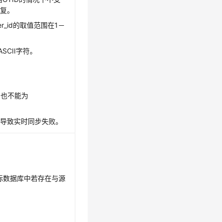
恢复。
er_id的取值范围在1－
SCII字符。
，也不能为
会导致
实时同步
失败。
标数据库中若存在与源