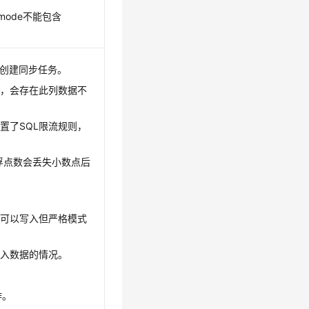
mode不能包含
法创建同步任务。
的，会存在此列数据不
置了SQL限流规则，
的浮点数会丢失小数点后
式可以写入但严格模式
。
插入数据的情况。
作。