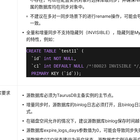
属的数据库均在同步对象中。
不建议在多对一同步场景下的进行rename操作，可能
一致。
全量和增量同步不支持隐藏列（INVISIBLE），隐藏列是MyS
的特性，例如：
CREATE
TABLE
 `test11` (

  `id` 
int
NOT
NULL
,

  `c1` 
int
DEFAULT
NULL
/*!80023 INVISIBLE */
PRIMARY
 KEY (`id`));
库要求
源数据库必须为
TaurusDB
主备实例的主节点。
增量同步时，源数据库的binlog日志必须打开，且binlog
式。
在磁盘空间允许的情况下，建议源数据库binlog保存时间
源数据库expire_logs_days参数值为0，可能会导致同步
源数据库GTID状态建议为开启状态，源数据库实例没有开启