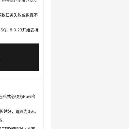
会导致任务失败或数据不
QL 8.0.23开始支持
,

日志格式必须为Row格
越长越好，建议为3天。
失败。
GTID的情况下不支