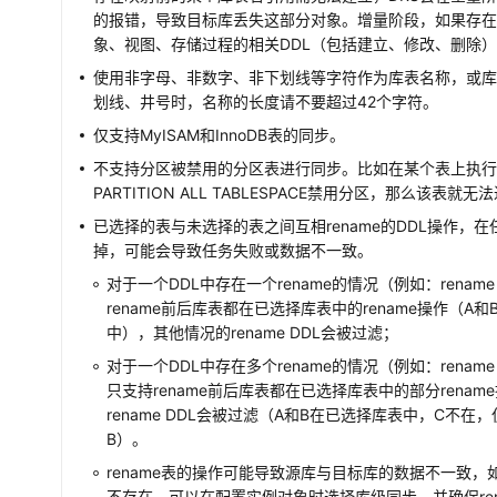
的报错，导致目标库丢失这部分对象。增量阶段，如果存
象、视图、存储过程的相关DDL（包括建立、修改、删除
使用非字母、非数字、非下划线等字符作为库表名称，或
划线、井号时，名称的长度请不要超过42个字符。
仅支持MyISAM和InnoDB表的同步。
不支持分区被禁用的分区表进行同步。比如在某个表上执行了D
PARTITION ALL TABLESPACE禁用分区，那么该表就
已选择的表与未选择的表之间互相rename的DDL操作，
掉，可能会导致任务失败或数据不一致。
对于一个DDL中存在一个rename的情况（例如：rename 
rename前后库表都在已选择库表中的rename操作（A
中），其他情况的rename DDL会被过滤；
对于一个DDL中存在多个rename的情况（例如：rename A 
只支持rename前后库表都在已选择库表中的部分renam
rename DDL会被过滤（A和B在已选择库表中，C不在，仅执
B）。
rename表的操作可能导致源库与目标库的数据不一致，如
不存在，可以在配置实例对象时选择库级同步，并确保re