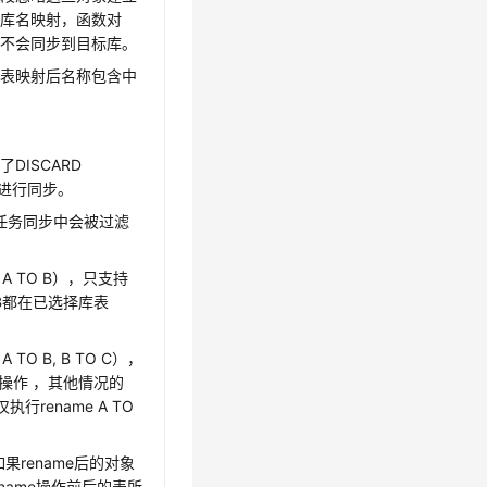
在库名映射，函数对
）不会同步到目标库。
库表映射后名称包含中
ISCARD
无法进行同步。
在任务同步中会被过滤
A TO B），只支持
和B都在已选择库表
TO B, B TO C），
e操作 ，其他情况的
行rename A TO
果rename后的对象
name操作前后的表所