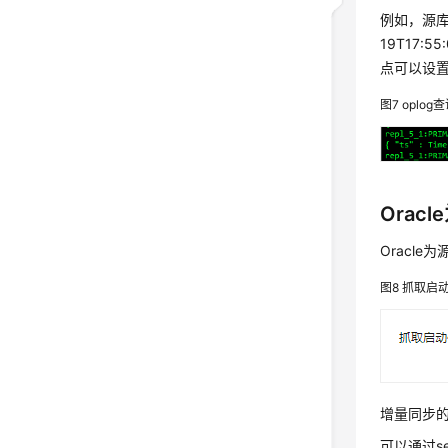
例如，源库
19T17
点可以设置为
图7
oplo
Oracl
Oracl
图8
抓取启
增量同步的
可以通过sel