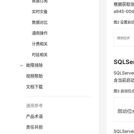
数据订阅
根据获取信息
a945-00d
实时灾备
数据对比
图2
设置启
通用操作
计费相关
时延相关
SQLSe
故障排除
SQLSer
视频帮助
含当前启
文档下载
图3
启动位
通用参考
产品术语
责任共担
SQLSer