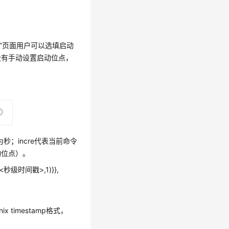
同步”页面用户可以选填启动
没有手动设置启动位点，
位为秒；incre代表当前命令
动位点）。
mp(<秒级时间戳>,1)}},
 timestamp格式，