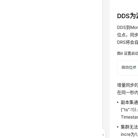
DDS为
DDS到M
位点，同
DRS将会
图6
设置启
增量同步的启
在同一秒
副本集通过db
{"ts":1
Timest
集群无法从
incre为