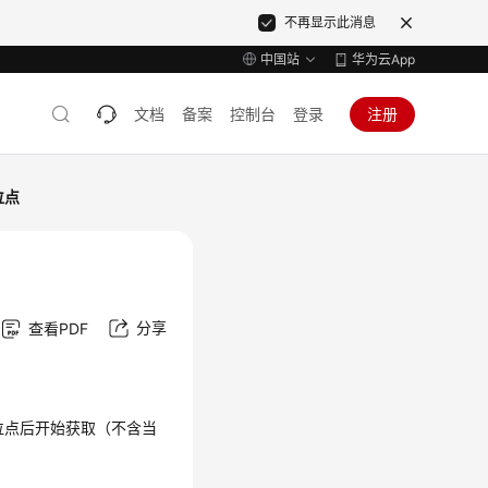
不再显示此消息
中国站
华为云App
文档
备案
控制台
登录
注册
位点
分享
查看PDF
位点后开始获取（不含当