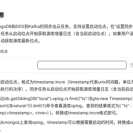
源
ongoDB和DDS到Kafka的同步出云任务，支持设置启动位点，在“设置
步任务从启动位点开始获取源库增量日志（含当前启动位点）。如果用户
自动获取源库最新位点。
动位点
动位点，格式为timestamp:incre（timestamp代表unix时间戳，单
内执行的次序）。同步任务从启动位点开始获取源库增量日志（含当前启
.getSiblingDB("local").oplog.rs.find({"ts":{$gte:new Timesta
}).sort({$natural:1}).limit(1)命令查看源库oplog，查到的结果格式为{ "ts" :
amp(<timestamp>, <inre>) }，转换成timestamp:incre格式即可。
mongos上查询oplog，timestamp可以根据需要启动的时间，转换成unix
1。