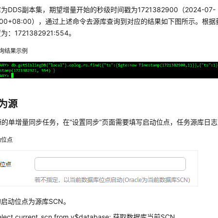
为DDS副本集，期望增量开始的秒级时间戳为1721382900（2024-07-
:55:00+08:00），通过上述命令去源库查询到对应的结果如下图所示。
：1721382921:554。
g查询结果示例
e为源
e为源的单增量同步任务，在
“设置同步”
页面需要填写启动位点，任务源库日志
动位点
启动位点为源库SCN。
ect current_scn from v$database; 获取数据库当前SCN