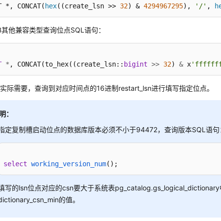
T *, CONCAT(
hex
((create_lsn >> 
32
) & 
4294967295
), 
'/'
, 
h
sDB其他兼容类型查询位点SQL语句：
T
*
, CONCAT(to_hex((create_lsn::
bigint
>>
32
) 
&
 x
'ffffff
实际需要，查询到对应时间点的16进制restart_lsn进行填写指定位点。
明：
指定复制槽启动位点的数据库版本必须不小于94472，查询版本SQL语句
select
working_version_num
()
;
填写的lsn位点对应的csn要大于系统表pg_catalog.gs_logical_dictionar
dictionary_csn_min的值。