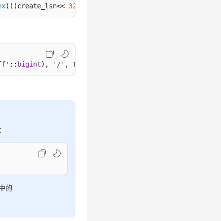
ex
(((create_lsn<< 
32
) >> 
32
) & 
4294967295
)) 
as
 restart_l
ff'
::
bigint
), 
'/'
, to_hex((create_lsn::
bigint
<<
32
>>
3
：
y中的