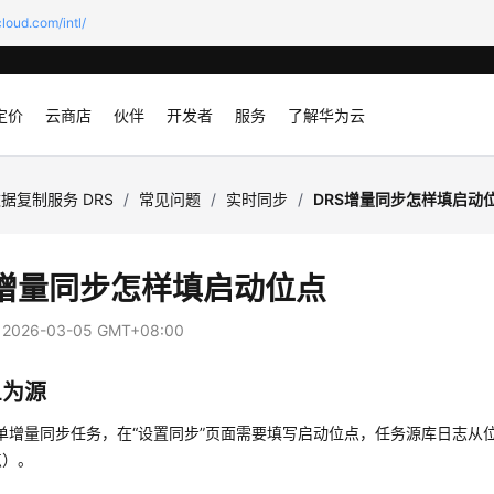
loud.com/intl/
定价
云商店
伙伴
开发者
服务
了解华为云
据复制服务 DRS
/
常见问题
/
实时同步
/
DRS增量同步怎样填启动
S增量同步怎样填启动位点
：
2026-03-05 GMT+08:00
L为源
的单增量同步任务，在
“设置同步”
页面需要填写启动位点，任务源库日志从
点）。