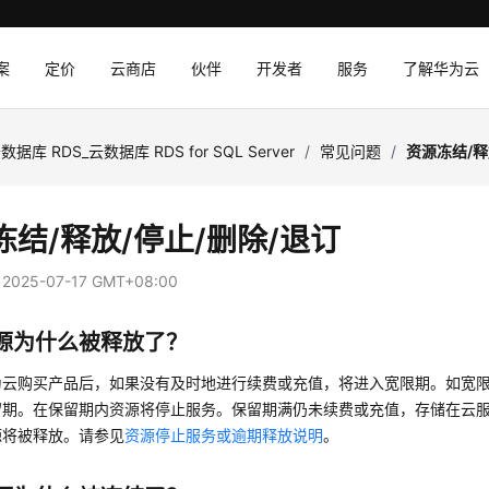
案
定价
云商店
伙伴
开发者
服务
了解华为云
数据库 RDS_云数据库 RDS for SQL Server
/
常见问题
/
资源冻结/释
冻结/释放/停止/删除/退订
：
2025-07-17 GMT+08:00
资源为什么被释放了？
为云购买产品后，如果没有及时地进行续费或充值，将进入宽限期。如宽
留期。在保留期内资源将停止服务。保留期满仍未续费或充值，存储在云
源将被释放。请参见
资源停止服务或逾期释放说明
。