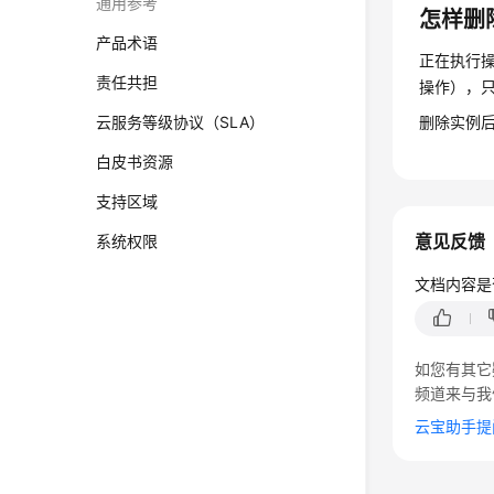
通用参考
怎样删
产品术语
正在执行
责任共担
操作），
云服务等级协议（SLA）
删除实例
白皮书资源
支持区域
意见反馈
系统权限
文档内容是
如您有其它
频道来与我
云宝助手提