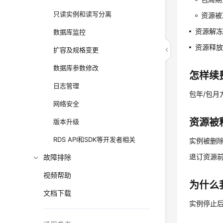
只读实例和读写分离
资源被
资源解
数据库监控
资源释
扩容及规格变更
数据库参数修改
怎样续
日志管理
包年/包月
网络安全
资源被
版本升级
RDS API和SDK等开发者相关
实例被删
退订资源
故障排除
视频帮助
为什么
文档下载
实例停止后