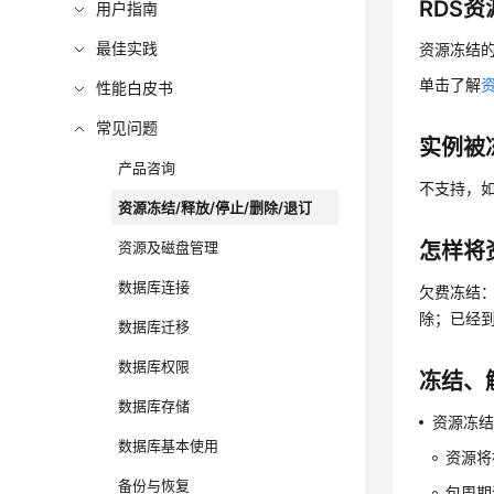
RDS
用户指南
最佳实践
资源冻结
单击了解
性能白皮书
常见问题
实例被
产品咨询
不支持，
资源冻结/释放/停止/删除/退订
资源及磁盘管理
怎样将
数据库连接
欠费冻结：
除；已经到
数据库迁移
数据库权限
冻结、
数据库存储
资源冻
数据库基本使用
资源将
备份与恢复
包周期