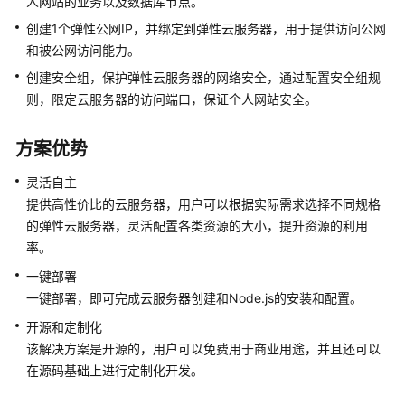
人网站的业务以及数据库节点。
库
创建1个弹性公网IP，并绑定到弹性云服务器，用于提供访问公网
上
和被公网访问能力。
云
创建安全组，保护弹性云服务器的网络安全，通过配置安全组规
应
则，限定云服务器的访问端口，保证个人网站安全。
用
容
方案优势
器
化
灵活自主
上
提供高性价比的云服务器，用户可以根据实际需求选择不同规格
云
的弹性云服务器，灵活配置各类资源的大小，提升资源的利用
率。
Linux
一键部署
服
一键部署，即可完成云服务器创建和Node.js的安装和配置。
务
器
开源和定制化
迁
该解决方案是开源的，用户可以免费用于商业用途，并且还可以
移
在源码基础上进行定制化开发。
上
云