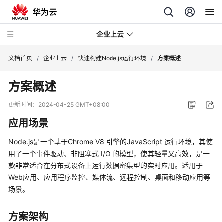
企业上云
文档首页
/
企业上云
/
快速构建Node.js运行环境
/
方案概述
方案概述
SAP
监
更新时间：
2024-04-25 GMT+08:00
控
应用场景
CDN
Node.js是一个基于Chrome V8 引擎的JavaScript 运行环境，其使
下
用了一个事件驱动、非阻塞式 I/O 的模型，使其轻量又高效，是一
载
款非常适合在分布式设备上运行数据密集型的实时应用。适用于
加
Web应用、应用程序监控、媒体流、远程控制、桌面和移动应用等
速
场景。
全
球
方案架构