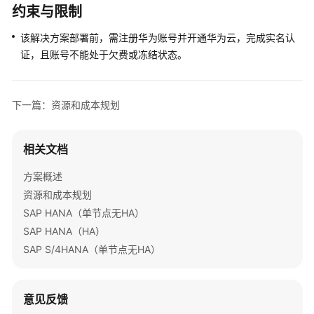
约束与限制
基
该解决方案部署前，需注册华为账号并开通华为云，完成实名认
于
证，且账号不能处于欠费或冻结状态。
Discuz
快
速
搭
下一篇：资源和成本规划
建
论
相关文档
坛
方案概述
基
资源和成本规划
于
SAP HANA（单节点无HA）
Tomcat
快
SAP HANA（HA）
速
SAP S/4HANA（单节点无HA）
构
建
Java
意见反馈
web