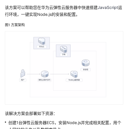
数
据
该方案可以帮助您在华为云弹性云服务器中快速搭建
JavaScript
运
传
行环境，一键实现Node.js的安装和配置。
输
图1
方案架构
加
速
高
可
用
网
站
架
构
云
化
核
该解决方案会部署如下资源：
心
数
创建1台弹性云服务器ECS，安装Node.js并完成相关配置，用个
据