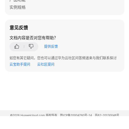
实例规格
意见反馈
文档内容是否对您有帮助？
提供反馈
如您有其它疑问，您也可以通过华为云社区问答频道来与我们联系探讨
云宝助手提问
云社区提问
©2026 Huaweicloud.com 版权所有
黔ICP备20004760号-14
苏B2-20130048号
A2.B1.B2-20070312
增值电信业务经营许可证：B1.B2-20200593 | 代理域名注册服务机构：新网、西数