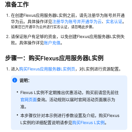
站
准备工作
在创建
使
Flexus应用服务器L实例
之前，请先注册华为账号并开通
华为云。具体操作详见
注册华为账号并开通华为云
、
实名认证
。
用
如果您已开通华为云并进行实名认证，请忽略此步骤。
CentOS
系
请保证账户有足够的资金，以免创建
Flexus应用服务器L实例
失
统
败。具体操作详见
账户充值
。
镜
像
步骤一：购买
Flexus应用服务器L实例
部
署
进入
购买Flexus应用服务器L实例页
，对L实例进行资源配置。
Nginx
服
说明：
务
Flexus L实例不定期推出优惠活动，购买前请您先前往
器
官网页面
查询。活动规则以届时官网活动页面展示为
用
准。
户
本步骤仅针对本示例进行参数设置及介绍，购买Flexus
指
L实例的详细配置说明请参见
购买Flexus L实例
。
南