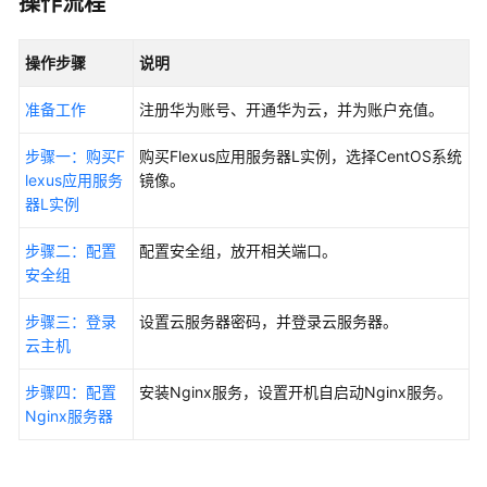
操作流程
快
速
入
操作步骤
说明
门
准备工作
注册华为账号、开通华为云，并为账户充值。
入
步骤一：购买F
门
购买
Flexus应用服务器L实例
，选择CentOS系统
lexus应用服务
指
镜像。
器L实例
引
步骤二：配置
配置安全组，放开相关端口。
使
安全组
用
WordPress
步骤三：登录
设置云服务器密码，并登录云服务器。
应
云主机
用
镜
步骤四：配置
安装Nginx服务，设置开机自启动Nginx服务。
像
Nginx服务器
搭
建
网