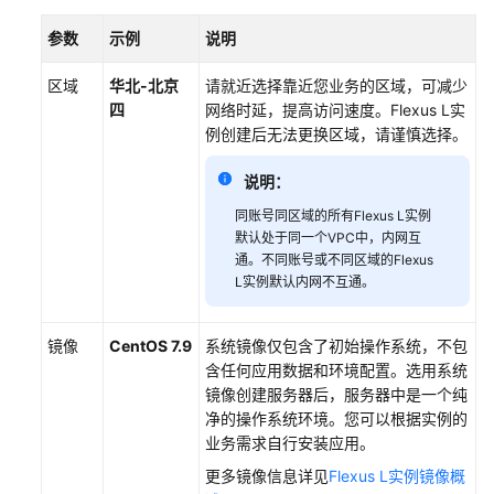
最
参数
示例
说明
佳
实
区域
华北-北京
请就近选择靠近您业务的区域，可减少
践
四
网络时延，提高访问速度。Flexus L实
例创建后无法更换区域，请谨慎选择。
API
参
说明：
考
同账号同区域的所有Flexus L实例
默认处于同一个VPC中，内网互
常
通。不同账号或不同区域的Flexus
见
L实例默认内网不互通。
问
题
镜像
CentOS 7.9
系统镜像仅包含了初始操作系统，不包
含任何应用数据和环境配置。选用系统
视
镜像创建服务器后，服务器中是一个纯
频
净的操作系统环境。您可以根据实例的
帮
业务需求自行安装应用。
助
更多镜像信息详见
Flexus L实例镜像概