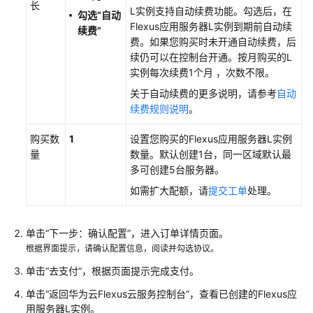
长
L实例支持自动续费功能。勾选后，在
云
勾选“自动
Flexus应用服务器L实例
到期前自动续
服
续费”
费。如果您购买时未开通自动续费，后
务
续仍可以在控制台开通。按月购买的L
等
实例每次续费1个月 ，次数不限。
级
协
关于自动续费的更多说明，请参考
自动
议
续费规则说明
。
（SLA）
购买数
1
设置您购买的
Flexus应用服务器L实例
白
量
数量。默认创建1台，同一区域默认最
皮
多可创建5台服务器。
书
如需扩大配额，请
提交工单
处理。
资
源
单击“下一步：确认配置”，进入订单详情页面。
支
根据界面提示，请确认配置信息，阅读并勾选协议。
持
单击“去支付”，根据页面提示完成支付。
区
域
单击“返回华为云Flexus云服务控制台”，查看已创建的
Flexus应
用服务器L实例
。