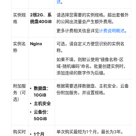
文
述
。
档
下
实例规
2核2G
、
系
请选择您需要的实例规格。超出套餐外
载
格
统盘40GiB
的公网出流量会产生额外费用。
更多计费相关信息详见
计费说明概述
。
通
实例名
Nginx
可选，请自定义方便您识别的实例名
用
称
称。
参
如果不填，则默认使用“镜像名称-区
考
域-随机编码”命名。批量创建实例时，
添加连续的数字作为后缀。
产
品
附加服
根据需要选择数据盘、主机安全、云备
术
数据盘：
务（可
份附加服务，并设置规格。
语
10GiB
选）
主机安全
责
云备份：
任
50GiB
共
担
购买时
单次购买最短为1个月，最长为3年。
1个月