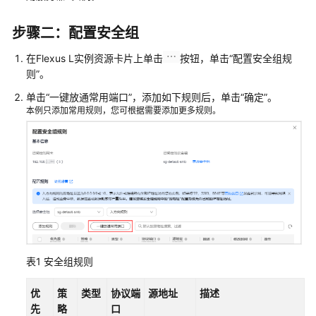
系
统
步骤二：配置安全组
权
在Flexus L实例资源卡片上单击
按钮，单击“配置安全组规
限
则”。
单击“一键放通常用端口”，添加如下规则后，单击
“确定”
。
本例只添加常用规则，您可根据需要添加更多规则。
表1
安全组规则
优
策
类型
协议端
源地址
描述
先
略
口