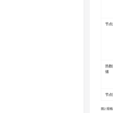
节点
热数
储
节点
图2
规格