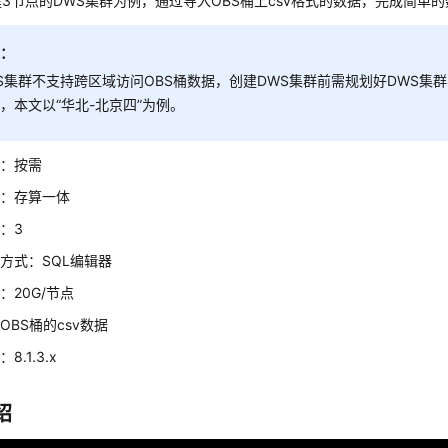
3节点的DWS集群为例，通过导入OBS桶上csv格式的数据，完成简单
知：
S集群不支持跨区域访问OBS桶数据，创建DWS集群前需规划好DWS集群
，本文以“华北-北京四”为例。
式：按需
择：存算一体
：3
方式：SQL编辑器
：20G/节点
OBS桶的csv数据
8.1.3.x
绍