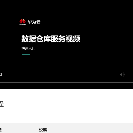
程
程
骤
说明