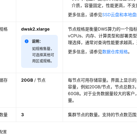
介质，容量固定，性能更高，不支
更多信息，请参见
SSD云盘和本地
规格
dwsk2.xlarge
节点规格是衡量DWS算力的一个指标
vCPUs、内存、计算类型和部署类
说明：
理选择，通常对查询性能要求越高，
如规格售罄，
更多信息，请参见
数据仓库规格
。
可选择其他可
用区或规格。
据存
20GB
/ 节点
每节点可用存储容量。界面上显示的
容量，例如20GB/节点，节点总数
60GB。对于业务数据量较大的客户
量。
数量
3
集群节点的数量。支持的节点数范围为
配置