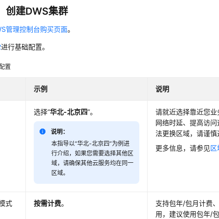
：创建DWS集群
WS管理控制台购买页面
。
2
进行基础配置。
配置
示例
说明
选择“
华北-北京四
”。
请就近选择靠近您业
网络时延、提高访问
说明：
法更换区域，请谨慎
本指导以“华北-北京四”为例进
更多信息，请参见
区
行介绍，如果您需要选择其他区
域，请确保其他云服务均在同一
区域。
模式
按需计费
。
支持包年/包月计费
用，建议使用包年/