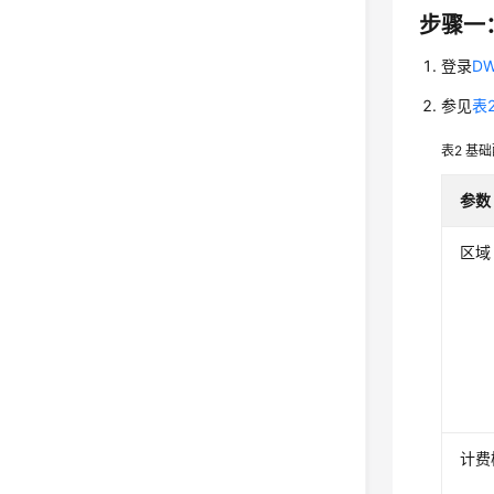
步骤一
登录
D
参见
表
表2
基础
参数
区域
计费