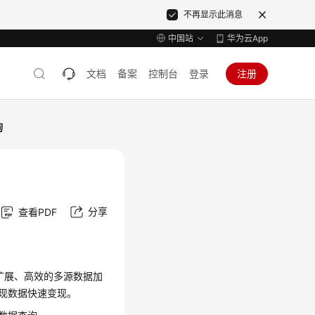
不再显示此消息
中国站
华为云App
文档
备案
控制台
登录
注册
询
分享
查看PDF
扩展、高效的多源数据加
实现数据快速变现。