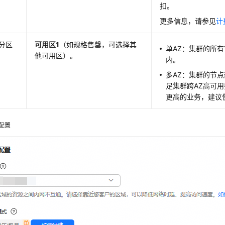
扣。
更多信息，请参见
计
分区
可用区1
（如规格售罄，可选择其
单AZ：集群的所有
他可用区）。
内。
多AZ：集群的节点
足集群跨AZ高可
更高的业务，建议
配置