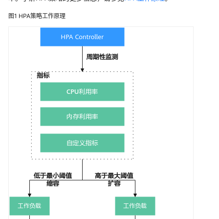
弹
性
图1
HPA策略工作原理
伸
缩
用
户
指
南
最
佳
实
践
API
参
考
SDK