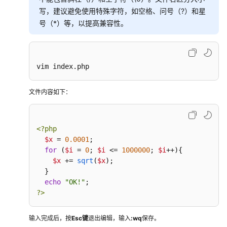
写，建议避免使用特殊字符，如空格、问号（?）和星
号（*）等，以提高兼容性。
vim index.php
文件内容如下：
<?php
$x
 = 
0.0001
;

for
 (
$i
 = 
0
; 
$i
 <= 
1000000
; 
$i
++){

$x
 += 
sqrt
(
$x
);

  }

echo
"OK!"
?>
输入完成后，按
Esc键
退出编辑，输入
:wq
保存。