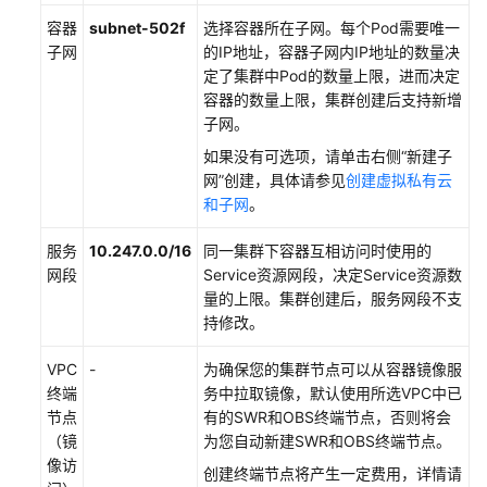
容器
subnet-502f
选择容器所在子网。每个Pod需要唯一
子网
的IP地址，容器子网内IP地址的数量决
定了集群中Pod的数量上限，进而决定
容器的数量上限，集群创建后支持新增
子网。
如果没有可选项，请单击右侧“新建子
网”创建，具体请参见
创建虚拟私有云
和子网
。
服务
10.247.0.0/16
同一集群下容器互相访问时使用的
网段
Service资源网段，决定Service资源数
量的上限。集群创建后，服务网段不支
持修改。
VPC
-
为确保您的集群节点可以从容器镜像服
终端
务中拉取镜像，默认使用所选VPC中已
节点
有的SWR和OBS终端节点，否则将会
（镜
为您自动新建SWR和OBS终端节点。
像访
创建终端节点将产生一定费用，详情请