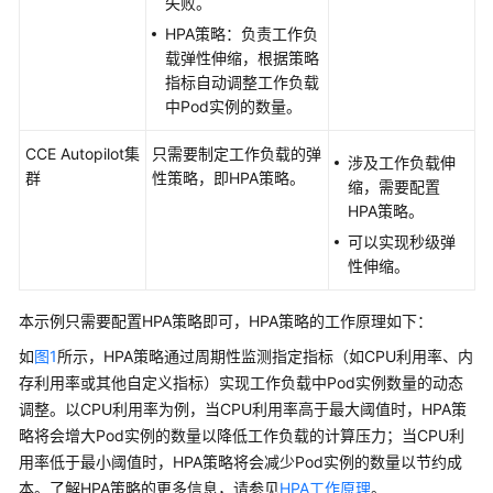
失败。
中
部
HPA策略：负责工作负
署
载弹性伸缩，根据策略
Nginx
指标自动调整工作负载
工
中Pod实例的数量。
作
CCE Autopilot集
负
只需要制定工作负载的弹
涉及工作负载伸
群
载
性策略，即HPA策略。
缩，需要配置
HPA策略。
使
可以实现秒级弹
用
性伸缩。
HPA
策
本示例只需要配置HPA策略即可，HPA策略的工作原理如下：
略
实
如
图1
所示，HPA策略通过周期性监测指定指标（如CPU利用率、内
现
存利用率或其他自定义指标）实现工作负载中Pod实例数量的动态
工
调整。以CPU利用率为例，当CPU利用率高于最大阈值时，HPA策
作
略将会增大Pod实例的数量以降低工作负载的计算压力；当CPU利
负
用率低于最小阈值时，HPA策略将会减少Pod实例的数量以节约成
载
本。了解HPA策略的更多信息，请参见
HPA工作原理
。