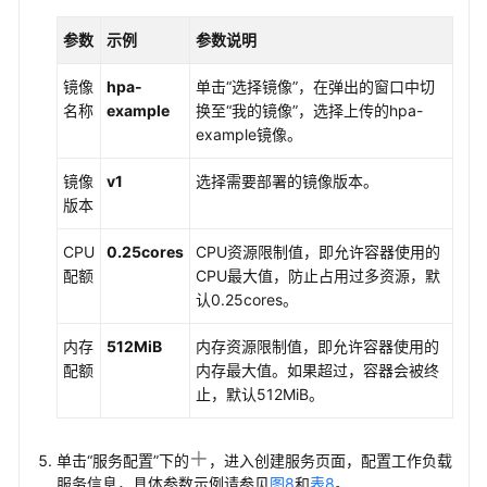
参数
示例
参数说明
镜像
hpa-
单击
“选择镜像”
，在弹出的窗口中切
名称
example
换至
“我的镜像”
，选择上传的hpa-
example镜像。
镜像
v1
选择需要部署的镜像版本。
版本
CPU
0.25cores
CPU资源限制值，即允许容器使用的
配额
CPU最大值，防止占用过多资源，默
认0.25cores。
内存
512MiB
内存资源限制值，即允许容器使用的
配额
内存最大值。如果超过，容器会被终
止，默认512MiB。
单击
“服务配置”
下的
，进入创建服务页面，配置工作负载
服务信息，具体参数示例请参见
图8
和
表8
。