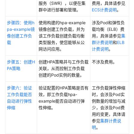
服务（SWR），以便在集
费用，具体请参见
（SLA）
群中进行部署和管理。
ECS计费说明
。
白
步骤四：使用h
使用构建的hpa-example
涉及Pod和弹性负
皮
pa-example镜
镜像创建工作负载，并为
载均衡（ELB）费
书
像创建工作负
该工作负载创建负载均衡
用，具体请参见
集
资
载
类型服务，使您能够从公
群计费说明
和
ELB
源
网访问应用。
计费说明
。
支
步骤五：创建H
创建HPA策略并与工作负载
不涉及费用。
持
PA策略
关联，从而控制工作负载
区
创建的Pod实例的数量。
域
步骤六：验证
验证配置的HPA策略是否有
工作负载弹性伸缩
系
工作负载能否
效，即工作负载hpa-
时，会涉及Pod实
统
自动进行弹性
example能否自动进行弹
例数量的增加与减
权
伸缩
性伸缩。
少，会涉及Pod费
限
用的变更，具体请
参见
集群计费说
明
。