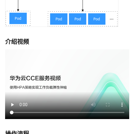
参
考
常
见
问
题
介绍视频
视
频
帮
助
文
档
下
载
通
用