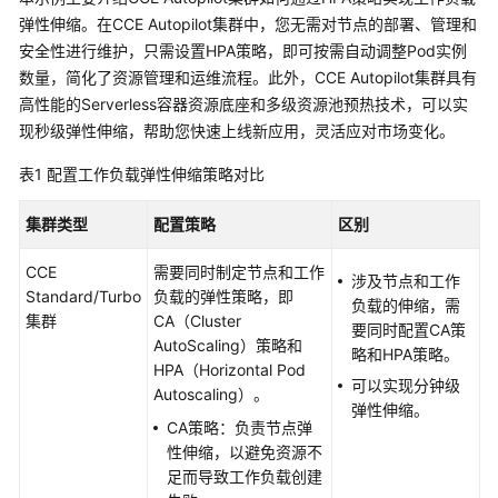
产
弹性伸缩。在CCE Autopilot集群中，您无需对节点的部署、管理和
品
安全性进行维护，只需设置HPA策略，即可按需自动调整Pod实例
介
数量，简化了资源管理和运维流程。此外，CCE Autopilot集群具有
绍
高性能的Serverless容器资源底座和多级资源池预热技术，可以实
现秒级弹性伸缩，帮助您快速上线新应用，灵活应对市场变化。
计
费
表1
配置工作负载弹性伸缩策略对比
说
明
集群类型
配置策略
区别
快
CCE
需要同时制定节点和工作
涉及节点和工作
速
Standard/Turbo
负载的弹性策略，即
负载的伸缩，需
入
集群
CA（Cluster
要同时配置CA策
门
AutoScaling）策略和
略和HPA策略。
HPA（Horizontal Pod
在
可以实现分钟级
Autoscaling）。
CCE
弹性伸缩。
CA策略：负责节点弹
Autopilot
性伸缩，以避免资源不
集
足而导致工作负载创建
群