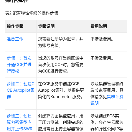
操作流程
参
考
表2
配置弹性伸缩的操作步骤
产
操作步骤
步骤说明
费用说明
品
术
准备工作
您需要注册华为账号，并
不涉及费用。
语
为账号充值。
步骤一：首次
当您的账号在当前区域中
不涉及费用。
责
开通CCE并进
首次使用CCE时，您需要
任
行授权
为CCE进行授权。
共
担
步骤二：创建C
在CCE服务中创建CCE
涉及集群管理和终
CE Autopilot集
Autopilot集群，以提供更
端节点等费用，具
云
群
简化的Kubernetes服务。
体请参见
集群计费
服
说明
。
务
等
步骤三：创建
创建算力密集型应用，用
涉及创建ECS实
级
算力密集型应
于压力测试。创建完成的
例，会产生云服务
协
用并上传SWR
应用需要上传至容器镜像
器和弹性公网IP等
议