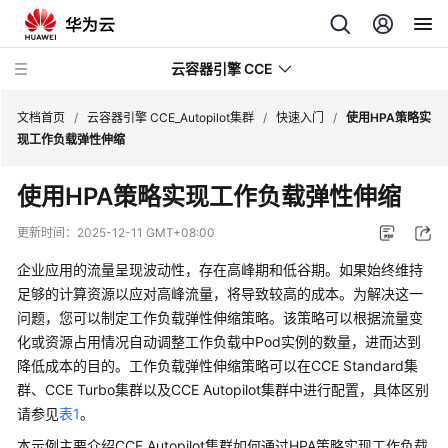
云容器引擎 CCE
文档首页
/
云容器引擎 CCE_Autopilot集群
/
快速入门
/
使用HPA策略实
现工作负载弹性伸缩
使用HPA策略实现工作负载弹性伸缩
最
更新时间：
2025-12-11 GMT+08:00
新
企业应用的流量呈现波动性，存在高峰期和低谷期。如果始终维持
动
足够的计算资源以应对高峰流量，将导致较高的成本。为解决这一
态
问题，您可以制定工作负载弹性伸缩策略。该策略可以根据流量变
化或资源占用情况自动调整工作负载中Pod实例的数量，进而达到
服
降低成本的目的。工作负载弹性伸缩策略可以在CCE Standard集
务
公
群、CCE Turbo集群以及CCE Autopilot集群中进行配置，具体区别
告
请参见
表1
。
本示例主要介绍CCE Autopilot集群如何通过HPA策略实现工作负载