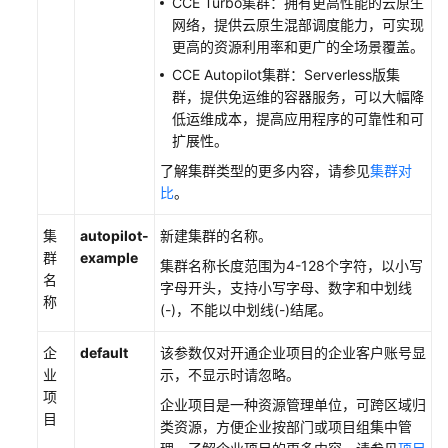
CCE Turbo集群：拥有更高性能的云原生
网络，提供云原生混部调度能力，可实现
更高的资源利用率和更广的全场景覆盖。
CCE Autopilot集群：Serverless版集
群，提供免运维的容器服务，可以大幅降
低运维成本，提高应用程序的可靠性和可
扩展性。
了解集群类型的更多内容，请参见
集群对
比
。
集
autopilot-
新建集群的名称。
群
example
集群名称长度范围为4-128个字符，以小写
名
字母开头，支持小写字母、数字和中划线
称
(-)，不能以中划线(-)结尾。
企
default
该参数仅对开通企业项目的企业客户账号显
业
示，不显示时请忽略。
项
企业项目是一种资源管理单位，可跨区域归
目
类资源，方便企业按部门或项目组集中管